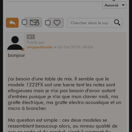
Associé
#1
Publié
par
strippedmode
le
26 Oct 2010,
08:06
bonjour
j'ai besoin d'une table de mix. Il semble que le
modele 1222FX soit une tuerie tant les notes sont
ellogieuses mais je n'ai pas besoin d'avoir autant
d'entrées puisque je n'ai que mon clavier midi, ma
gratte électrique, ma gratte electro-acoustique et un
micro à brancher.
Ma question est simple : ces deux modeles se
ressemblent beaucoup alors, au niveau qualité de
son en sortie et du produit, s'agit il vraiment du