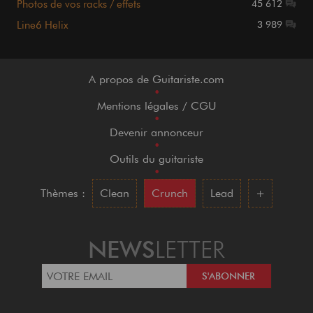
Photos de vos racks / effets
45 612
Line6 Helix
3 989
A propos de Guitariste.com
•
Mentions légales / CGU
•
Devenir annonceur
•
Outils du guitariste
•
Thèmes :
Clean
Crunch
Lead
+
NEWS
LETTER