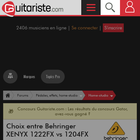
2406 musiciens en ligne |
Se connecter
|
S'inscrire
Marques
Topics Pro
Home-studio
Forums
Pédales, effets, home-studio
Concours Guitariste.com : Les résultats du concours Gator,
🎁
avez-vous gagné ?
Choix entre Behringer
XENYX 1222FX vs 1204FX