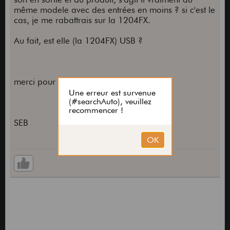
même modele avec des entrées en moins ? si c'est le
cas, je me rabattrais sur la 1204FX.
Au fait, est elle (la 1204FX) USB ?
merci pour vos réponses !
SEB