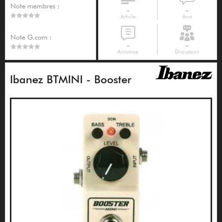
Note membres :
-
-
Article
Avis
Note G.com :
-
-
Annonce
Discussion
Ibanez BTMINI - Booster