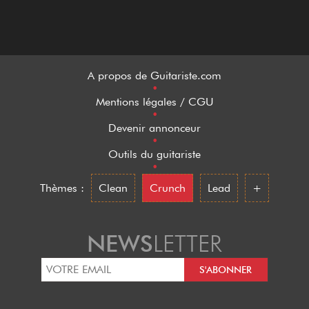
A propos de Guitariste.com
•
Mentions légales / CGU
•
Devenir annonceur
•
Outils du guitariste
•
Thèmes :
Clean
Crunch
Lead
+
NEWS
LETTER