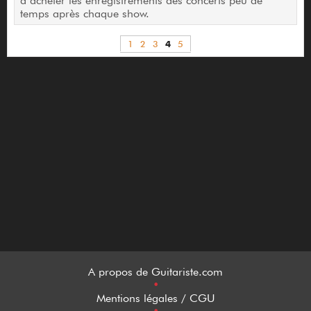
d’acheter les enregistrements des concerts peu de
temps après chaque show.
1
2
3
4
5
A propos de Guitariste.com
•
Mentions légales / CGU