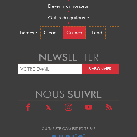
•
Devenir annonceur
•
Outils du guitariste
•
Thèmes :
Clean
Crunch
Lead
+
NEWS
LETTER
NOUS
SUIVRE
GUITARISTE.COM EST ÉDITÉ PAR