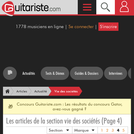
1778 musiciens en ligne |
Se connecter
|
S'inscrire
Actualités
Tests & Démos
Guides & Dossiers
Interviews
Vie des sociétés
Articles
Actualité
Concours Guitariste.com : Les résultats du concours Gator,
🎁
avez-vous gagné ?
Les articles de la section vie des sociétés (Page 4)
Section
Marque
1
2
3
4
5