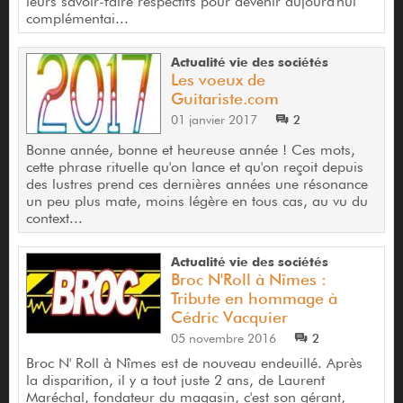
leurs savoir-faire respectifs pour devenir aujourd'hui
complémentai...
Actualité vie des sociétés
Les voeux de
Guitariste.com
01 janvier 2017
2
Bonne année, bonne et heureuse année ! Ces mots,
cette phrase rituelle qu'on lance et qu'on reçoit depuis
des lustres prend ces dernières années une résonance
un peu plus mate, moins légère en tous cas, au vu du
context...
Actualité vie des sociétés
Broc N'Roll à Nîmes :
Tribute en hommage à
Cédric Vacquier
05 novembre 2016
2
Broc N' Roll à Nîmes est de nouveau endeuillé. Après
la disparition, il y a tout juste 2 ans, de Laurent
Maréchal, fondateur du magasin, c'est son gérant,