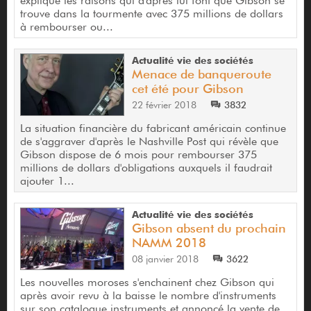
explique les raisons qui d'après lui font que Gibson se
trouve dans la tourmente avec 375 millions de dollars
à rembourser ou...
Actualité vie des sociétés
Menace de banqueroute
cet été pour Gibson
22 février 2018
3832
La situation financière du fabricant américain continue
de s'aggraver d'après le Nashville Post qui révèle que
Gibson dispose de 6 mois pour rembourser 375
millions de dollars d'obligations auxquels il faudrait
ajouter 1...
Actualité vie des sociétés
Gibson absent du prochain
NAMM 2018
08 janvier 2018
3622
Les nouvelles moroses s'enchainent chez Gibson qui
après avoir revu à la baisse le nombre d'instruments
sur son catalogue instruments et annoncé la vente de