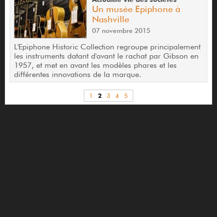
Un musée Epiphone à
Nashville
07 novembre 2015
L'Epiphone Historic Collection regroupe principalement
les instruments datant d'avant le rachat par Gibson en
1957, et met en avant les modèles phares et les
différentes innovations de la marque.
1
2
3
4
5