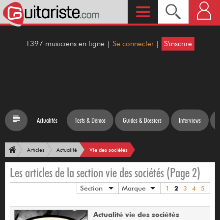
1397 musiciens en ligne |
Se connecter
|
S'inscrire
Actualités
Tests & Démos
Guides & Dossiers
Interviews
Vie des sociétés
Articles
Actualité
Les articles de la section vie des sociétés (Page 2)
Section
Marque
1
2
3
4
5
Actualité vie des sociétés