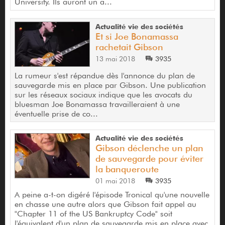
University. Ils auront un a...
Actualité vie des sociétés
Et si Joe Bonamassa
rachetait Gibson
13 mai 2018
3935
La rumeur s'est répandue dès l'annonce du plan de
sauvegarde mis en place par Gibson. Une publication
sur les réseaux sociaux indique que les avocats du
bluesman Joe Bonamassa travailleraient à une
éventuelle prise de co...
Actualité vie des sociétés
Gibson déclenche un plan
de sauvegarde pour éviter
la banqueroute
01 mai 2018
3935
A peine a-t-on digéré l'épisode Tronical qu'une nouvelle
en chasse une autre alors que Gibson fait appel au
"Chapter 11 of the US Bankruptcy Code" soit
l'équivalent d'un plan de sauvegarde mis en place avec