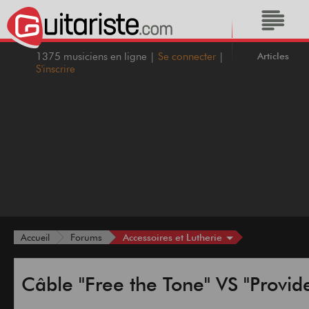
Articles
1375 musiciens en ligne |
Se connecter
|
S'inscrire
Accessoires et Lutherie
Accueil
Forums
Câble "Free the Tone" VS "Provid