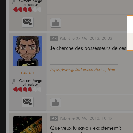
Custom Méga
utilisateur
#4
Publié
le
07 Mai 2013,
20:33
Je cherche des possesseurs de ces câ
https://www.guitariste.com/for(...).html
rastan
Custom Méga
utilisateur
#5
Publié
le
08 Mai 2013,
10:49
Que veux tu savoir exactement ?