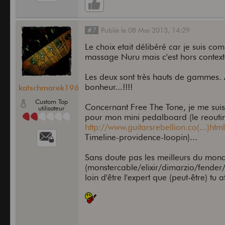
#7
Publié
le
08 Mai 2013,
14:29
Le choix etait délibéré car je suis com
massage Nuru mais c'est hors contex
Les deux sont très hauts de gammes. A
bonheur...!!!!
katschmarek1968
Custom Top
Concernant Free The Tone, je me suis 
utilisateur
pour mon mini pedalboard (le reouting
http://www.guitarsrebellion.co(...)html
Timeline-providence-loopin)...
Sans doute pas les meilleurs du mond
(monstercable/elixir/dimarzio/fender/wi
loin d'être l'expert que (peut-être) tu a