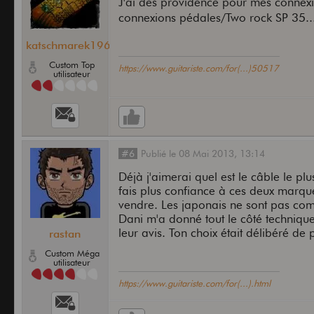
J'ai des providence pour mes connexio
connexions pédales/Two rock SP 35.
katschmarek1968
Custom Top
https://www.guitariste.com/for(...)50517
utilisateur
#6
Publié
le
08 Mai 2013,
13:14
Déjà j'aimerai quel est le câble le pl
fais plus confiance à ces deux marqu
vendre. Les japonais ne sont pas co
Dani m'a donné tout le côté technique
leur avis. Ton choix était délibéré d
rastan
Custom Méga
utilisateur
https://www.guitariste.com/for(...).html