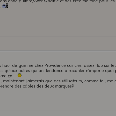
ns entre guitare/AxeFX/Baffle et des Free the tone pour les
..
us haut-de-gamme chez Providence car c'est assez flou sur leur
es qu'aux autres qui ont tendance à raconter n'importe quoi
mme ça...
, maintenant j'aimerais que des utilisateurs, comme toi, me
e prendre des câbles des deux marques?