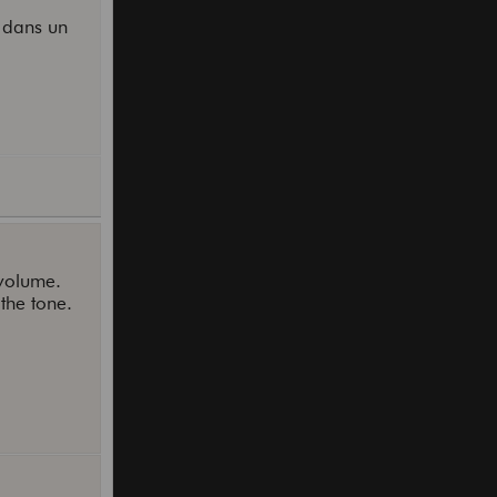
€ dans un
 volume.
the tone.