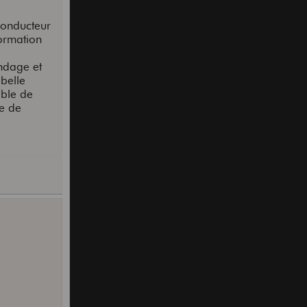
 conducteur
formation
indage et
 belle
âble de
ne de