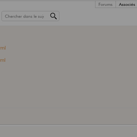
Forums
Associés
tml
tml