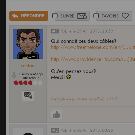
RÉPONDRE
SUIVRE
FAVORIS
#1
Publié
le
29 Avr 2013,
23:59
Qui connait ces deux câbles?
http://www.freethetone.com/en/(...).h
http://www.providence-ltd.com/(...).h
rastan
Qu'en pensez-vous?
Custom Méga
Merci!
utilisateur
https://www.guitariste.com/for(...).html
#2
Publié
le
30 Avr 2013,
08:25