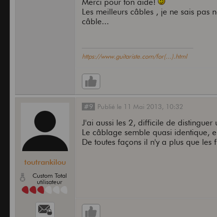
Merci pour ton aide!
Les meilleurs câbles , je ne sais pas 
câble...
https://www.guitariste.com/for(...).html
#9
Publié
le
11 Mai 2013,
10:32
J'ai aussi les 2, difficile de distingue
Le câblage semble quasi identique, en
De toutes façons il n'y a plus que les
toutrankilou
Custom Total
utilisateur