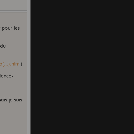
t pour les
 du
(...).html
)
dence-
ais je suis