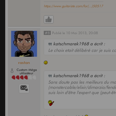
https://www.guitariste.com/for(...)50517
#8
Publié
le
10 Mai 2013,
20:08
katschmarek1968 a écrit :
Le choix etait délibéré car je suis c
rastan
Custom Méga
utilisateur
katschmarek1968 a écrit :
Sans doute pas les meilleurs du mo
(monstercable/elixir/dimarzio/fender
suis loin d'être l'expert que (peut-êtr