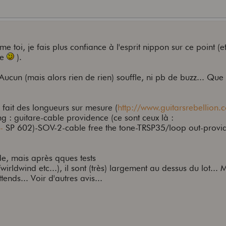
me toi, je fais plus confiance à l'esprit nippon sur ce point (e
te
).
ucun (mais alors rien de rien) souffle, ni pb de buzz... Que
fait des longueurs sur mesure (
http://www.guitarsrebellion.co
 : guitare-cable providence (ce sont ceux là :
-
SP 602)-SOV-2-cable free the tone-TRSP35/loop out-provi
e, mais après qques tests
rldwind etc...), il sont (très) largement au dessus du lot... M
ttends... Voir d'autres avis...