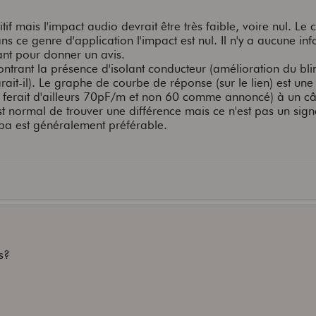
if mais l'impact audio devrait être très faible, voire nul. Le
dans ce genre d'application l'impact est nul. Il n'y a aucune in
ant pour donner un avis.
ntrant la présence d'isolant conducteur (amélioration du bl
rait-il). Le graphe de courbe de réponse (sur le lien) est une
i ferait d'ailleurs 70pF/m et non 60 comme annoncé) à un c
st normal de trouver une différence mais ce n'est pas un sig
apa est généralement préférable.
s?