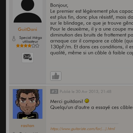
Bonjour,
Le premier est légèrement plus capacit
est plus fin, donc plus résistif, mais 
sur le blindage, ce que je trouve gên
Pour le deuxième, il y a une coupe mo
GuitDani
diminution des bruits de frottement pa
Special Méga
arnaque car il compare ce câble (qu
utilisateur
130pF/m. Et dans ces conditions, il e
qualité, même si un câble à faible c
#3
Publié
le
30 Avr 2013,
21:48
Merci guitdani!
Quelqu'un d'autre a essayé ces câble
rastan
https://www.guitariste.com/for(...).html