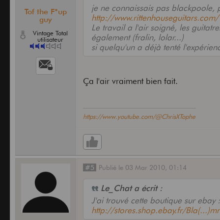
je ne connaissais pas blackpoole, p
Tof the F*up
http://www.rittenhouseguitars.com/
guy
Le travail a l'air soigné, les guita
Vintage Total
également (fralin, lolar...)
utilisateur
si quelqu'un a déjà tenté l'expérien
Ça l'air vraiment bien fait.
https://www.youtube.com/@ChrisXTophe
#5
Publié
le
03 Mar 2010,
01:14
Le_Chat a écrit :
J'ai trouvé cette boutique sur ebay 
http://stores.shop.ebay.fr/Bla(...)m