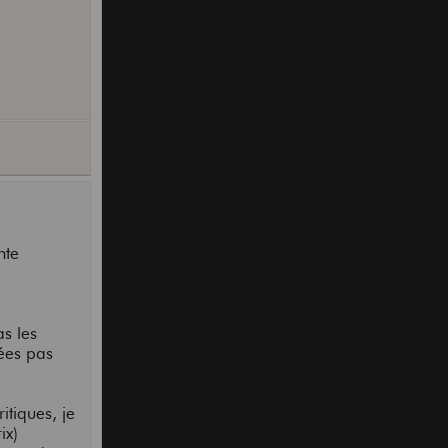
nte
as les
rées pas
itiques, je
ix)