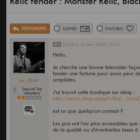
Relic fender : Monster Relic, Bla
RÉPONDRE
SUIVRE
FAVORIS
#1
Publié
le
15 Janv 2010,
12:13
Hello,
Je cherche une bonne telecaster faço
fender une fortune pour avoir peur des
simplistes.
Le_Chat
Special Top
J'ai trouvé cette boutique sur ebay :
utilisateur
http://stores.shop.ebay.fr/Bla(...)mrs
est ce que quelqu'un connait ?
Les prix ont l'air plus accessibles qu
de la qualité ou d'éventuelles taxes à 