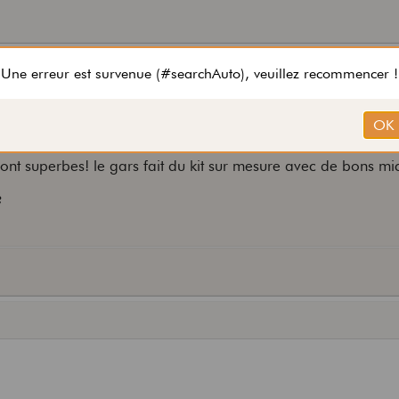
 contre j'ai repéré depuis peu ceci:
s sont superbes! le gars fait du kit sur mesure avec de bons mi
?