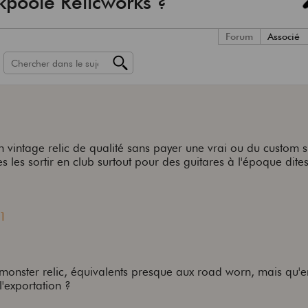
ckpoole Relicworks ?
Forum
Associé
n vintage relic de qualité sans payer une vrai ou du custom 
 les sortir en club surtout pour des guitares à l'époque dite
Z1
e monster relic, équivalents presque aux road worn, mais qu'en 
l'exportation ?