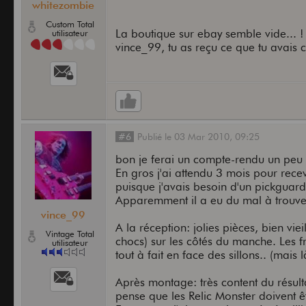
whitezombie
Custom Total
La boutique sur ebay semble vide... !
utilisateur
vince_99, tu as reçu ce que tu avai
#6
Publié
le
03 Mar 2010,
09:25
bon je ferai un compte-rendu un peu p
En gros j'ai attendu 3 mois pour rec
puisque j'avais besoin d'un pickgua
Apparemment il a eu du mal à trouve
vince_99
A la réception: jolies pièces, bien viei
Vintage Total
chocs) sur les côtés du manche. Les f
utilisateur
tout à fait en face des sillons.. (mais
Après montage: très content du résulta
pense que les Relic Monster doivent ê