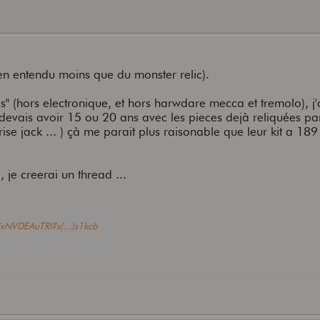
en entendu moins que du monster relic).
s" (hors electronique, et hors harwdare mecca et tremolo), j'
devais avoir 15 ou 20 ans avec les pieces dejà reliquées pa
ise jack ... ) çà me parait plus raisonable que leur kit a 189
 je creerai un thread ...
/ixNVDEAuTRI?s(...)s1kcb