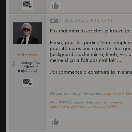
#8
Publié
le
03 Mar 2010,
10:50
Pas mal mais assez cher je trouve (bi
Perso, pour les parties "non complexe
pour 40 euros une copie de strat qui 
(pickguard, cache micro, knob, vis, pr
bobofran
meme si çà a l'ait pas mal fait ...
Vintage Top
utilisateur
J'ai commencé a construire la mienne,
Dernier son : un EP de reprises,
https://youtu.be
MES VENTES (suspendues pour le moment) :
https://www.guitariste.com/for(...)72037