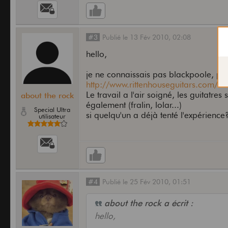
#3
Publié
le
13 Fév 2010,
02:08
hello,
je ne connaissais pas blackpoole, par
http://www.rittenhouseguitars.com/
Le travail a l'air soigné, les guitatre
about the rock
également (fralin, lolar...)
Special Ultra
si quelqu'un a déjà tenté l'expérience
utilisateur
#4
Publié
le
25 Fév 2010,
01:51
about the rock a écrit :
hello,