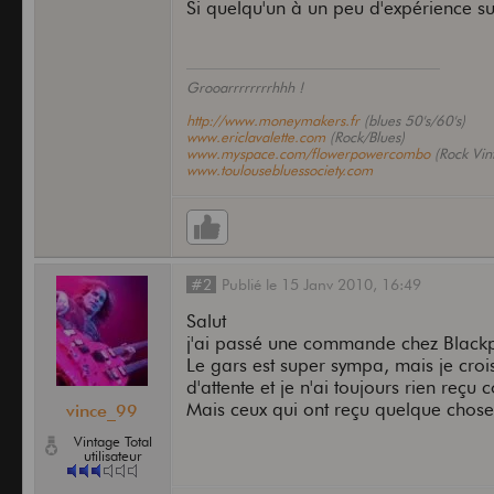
Si quelqu'un à un peu d'expérience su
Grooarrrrrrrrhhh !
http://www.moneymakers.fr
(blues 50's/60's)
www.ericlavalette.com
(Rock/Blues)
www.myspace.com/flowerpowercombo
(Rock Vint
www.toulousebluessociety.com
#2
Publié
le
15 Janv 2010,
16:49
Salut
j'ai passé une commande chez Blackp
Le gars est super sympa, mais je crois
d'attente et je n'ai toujours rien reç
Mais ceux qui ont reçu quelque chose e
vince_99
Vintage Total
utilisateur