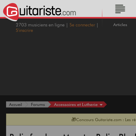
Articles
2703 musiciens en ligne |
Se connecter
|
S'inscrire
Accessoires et Lutherie
Accueil
Forums
🎁
Concours Guitariste.com : Les r