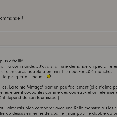
s commandé ?
lus détaillé.
evoir la commande... J'avais fait une demande un peu différe
rd et d'un corps adapté à un mini-Humbucker côté manche.
r le pickguard.. mouais
llies. La teinte "vintage" part un peu facilement (elle n'aime p
rettes étaient coupantes comme des couteaux et ont été insé
 là il dépend de son fournisseur)
t. j'aimerais bien comparer avec une Relic monster. Vu les cr
tre au dessus en terme de qualité (mais pour le double du pr