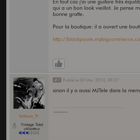
En tout cas j'ai une guitare très équil
qui a un bon look vieillot. Je pense 
bonne gratte.
Pour la boutique: il a ouvert une bouti
http://blackpoole.mybigcommerce.c
#7
Publié
le
03 Mar 2010,
09:37
sinon il y a aussi MJTele dans la mem
*********
tetsuo_fr
Vintage Total
utilisateur