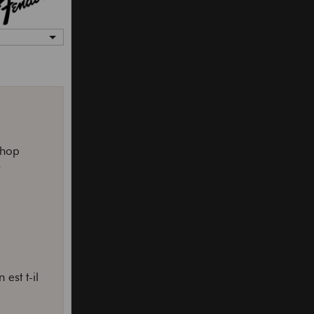
shop
s
est t-il