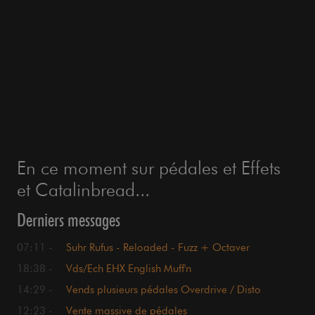
En ce moment sur pédales et Effets
et Catalinbread...
Derniers messages
07:11 -
Suhr Rufus - Reloaded - Fuzz + Octaver
18:38 -
Vds/Ech EHX English Muff'n
14:29 -
Vends plusieurs pédales Overdrive / Disto
12:23 -
Vente massive de pédales