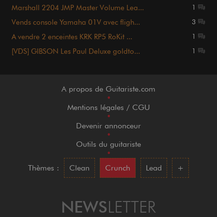
Marshall 2204 JMP Master Volume Lea...
1
Vends console Yamaha 01V avec fligh...
3
A vendre 2 enceintes KRK RP5 RoKit ...
1
[VDS] GIBSON Les Paul Deluxe goldto...
1
A propos de Guitariste.com
•
Mentions légales / CGU
•
Devenir annonceur
•
Outils du guitariste
•
Thèmes :
Clean
Crunch
Lead
+
NEWS
LETTER