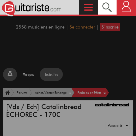
2558 musiciens en ligne |
Se connecter
|
S'inscrire
Marques
Topics Pro
Pédales et Effets
Forums
Achat/Vente/Echange
[Vds / Ech] Catalinbread
ECHOREC - 170€
Associé