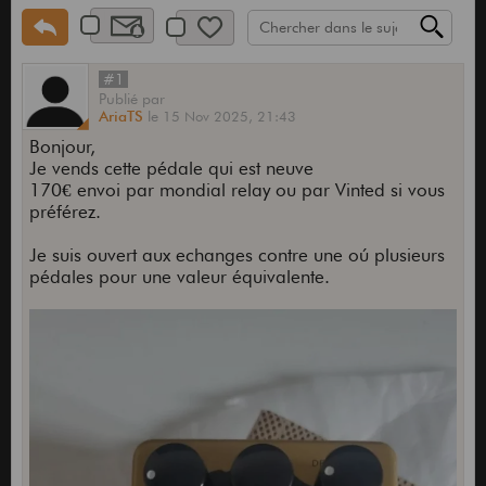
#1
Publié
par
AriaTS
le
15 Nov 2025,
21:43
Bonjour,
Je vends cette pédale qui est neuve
170€ envoi par mondial relay ou par Vinted si vous
préférez.
Je suis ouvert aux echanges contre une oú plusieurs
pédales pour une valeur équivalente.