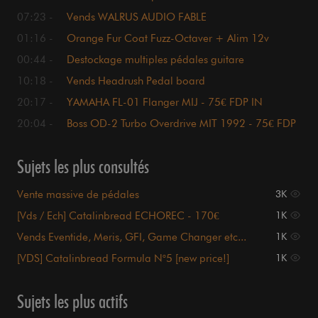
07:23 -
Vends WALRUS AUDIO FABLE
01:16 -
Orange Fur Coat Fuzz-Octaver + Alim 12v
00:44 -
Destockage multiples pédales guitare
10:18 -
Vends Headrush Pedal board
20:17 -
YAMAHA FL-01 Flanger MIJ - 75€ FDP IN
20:04 -
Boss OD-2 Turbo Overdrive MIT 1992 - 75€ FDP
IN
Sujets les plus consultés
Vente massive de pédales
3K
[Vds / Ech] Catalinbread ECHOREC - 170€
1K
Vends Eventide, Meris, GFI, Game Changer etc...
1K
[VDS] Catalinbread Formula N°5 [new price!]
1K
Sujets les plus actifs