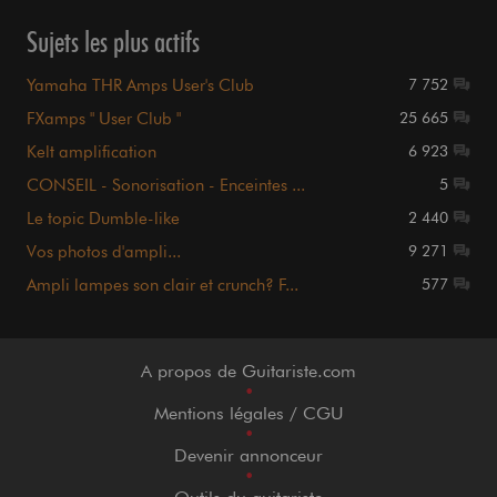
Sujets les plus actifs
Yamaha THR Amps User's Club
7 752
FXamps " User Club "
25 665
Kelt amplification
6 923
CONSEIL - Sonorisation - Enceintes ...
5
Le topic Dumble-like
2 440
Vos photos d'ampli...
9 271
Ampli lampes son clair et crunch? F...
577
A propos de Guitariste.com
•
Mentions légales / CGU
•
Devenir annonceur
•