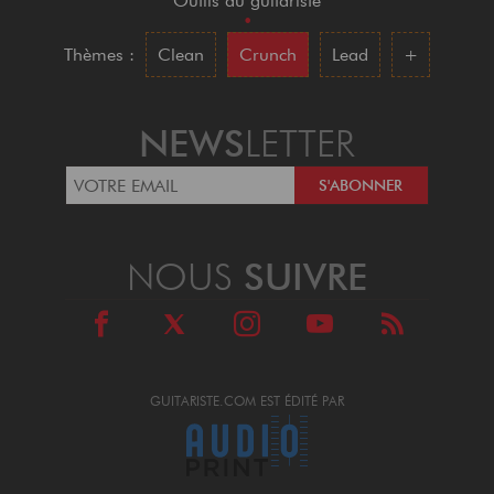
Outils du guitariste
•
Thèmes :
Clean
Crunch
Lead
+
NEWS
LETTER
NOUS
SUIVRE
GUITARISTE.COM EST ÉDITÉ PAR