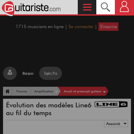
1715 musiciens en ligne |
Se connecter
|
S'inscrire
Marques
Topics Pro
Ampli et préampli guitare
Forums
Amplification
Évolution des modèles Line6
au fil du temps
Associé