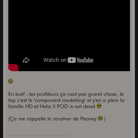
En bref : les profileurs ça vaut pas grand chose, le
top c'est le 'component modelling' et y'en a plein la
famille HD et Helix !! POD is not dead
(Ça me rappelle le revalver de Peavey
)