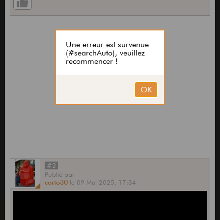
#2
Publié
par
corto30
le
09 Mai 2025,
17:34