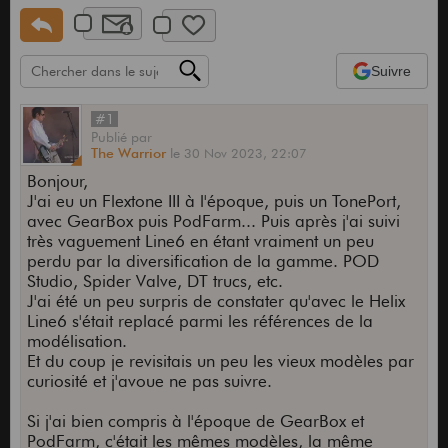
Suivre
#1
Publié
par
The Warrior
le
30 Nov 2023,
22:07
Bonjour,
J'ai eu un Flextone III à l'époque, puis un TonePort,
avec GearBox puis PodFarm... Puis après j'ai suivi
très vaguement Line6 en étant vraiment un peu
perdu par la diversification de la gamme. POD
Studio, Spider Valve, DT trucs, etc.
J'ai été un peu surpris de constater qu'avec le Helix
Line6 s'était replacé parmi les références de la
modélisation.
Et du coup je revisitais un peu les vieux modèles par
curiosité et j'avoue ne pas suivre.
Si j'ai bien compris à l'époque de GearBox et
PodFarm, c'était les mêmes modèles, la même