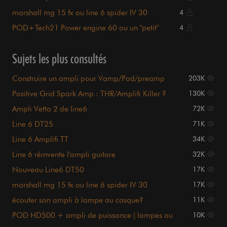
marshall mg 15 fx ou line 6 spider IV 30
4
POD+Tech21 Power engine 60 ou un "petit"
4
lampes pa
Sujets les plus consultés
Construire un ampli pour Vamp/Pod/preamp
203K
Positive Grid Spark Amp : THR/Amplifi Killer ?
130K
Ampli Vetta 2 de line6
72K
Line 6 DT25
71K
Line 6 Amplifi TT
34K
Line 6 réinvente l'ampli guitare
32K
Nouveau Line6 DT50
17K
marshall mg 15 fx ou line 6 spider IV 30
17K
écouter son ampli à lampe au casque?
11K
POD HD500 + ampli de puissance ( lampes ou
10K
pas lampes)?