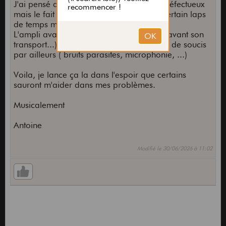
J'ai pensé au câble HP qui pourrait être défectueux
mais le fait qu'il arrive a fonctionner un certain laps
de temps me fait penser que non...
L'ampli avait été retubé avant l'achat ( et avant son
transport...) mais il ne semblent pas avoir de soucis
par ailleurs ( bruits parasites, microphonie, ...)
Voila, je lance ça la dans l'espoir que certains
sauront m'aider dans mes problèmes.
Musicalement
Antoine
Modifié le 30/06/2026 à 11:02