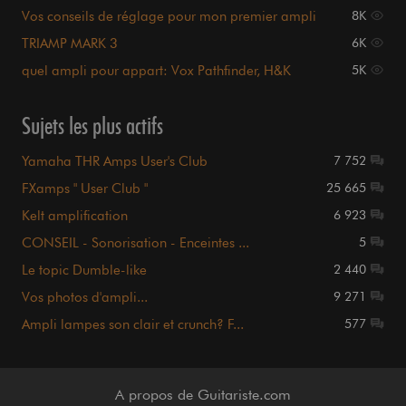
anniversary
Vos conseils de réglage pour mon premier ampli
8K
à lampe.
TRIAMP MARK 3
6K
quel ampli pour appart: Vox Pathfinder, H&K
5K
Edition Blue
Sujets les plus actifs
Yamaha THR Amps User's Club
7 752
FXamps " User Club "
25 665
Kelt amplification
6 923
CONSEIL - Sonorisation - Enceintes ...
5
Le topic Dumble-like
2 440
Vos photos d'ampli...
9 271
Ampli lampes son clair et crunch? F...
577
A propos de Guitariste.com