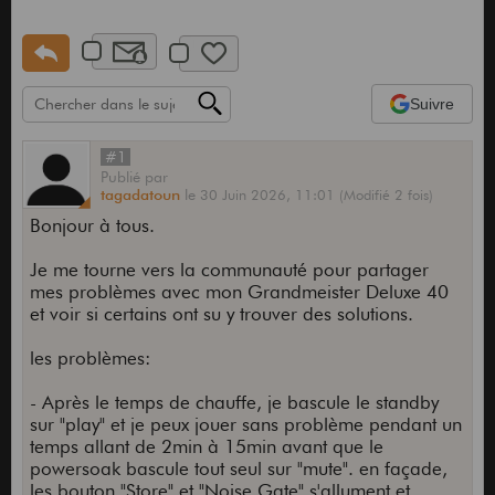
Suivre
#1
Publié
par
tagadatoun
le
30 Juin 2026,
11:01
(Modifié 2 fois)
Bonjour à tous.
Je me tourne vers la communauté pour partager
mes problèmes avec mon Grandmeister Deluxe 40
et voir si certains ont su y trouver des solutions.
les problèmes:
- Après le temps de chauffe, je bascule le standby
sur "play" et je peux jouer sans problème pendant un
temps allant de 2min à 15min avant que le
powersoak bascule tout seul sur "mute". en façade,
les bouton "Store" et "Noise Gate" s'allument et