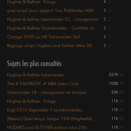
Hughes & Kettner: Trilogy
4
quel ampli pour appart: Vox Pathfinder, H&K
2
Edition Blue
Hughes & kettner tubemeister 5C : changement
2
de lampes
Hughes & Kettner Grandmaster - Contrôle du
2
powersoak
Orange TH30 ou HK Tubemeister 36?
2
Réglage ampli Hughes and Kettner Attax 80
2
Sujets les plus consultés
Hughes & Kettner tubemeister
327K
The # FANTASTIC # H&K Users Club
103K
Tubemeister 18 - changement de lampes
22K
Hughes & Kettner: Trilogy
11K
Engl E315 Gigmaster ? ou tubemeister..
11K
[Résolu] Quel Ampli lampe 15W (Hughes&K,
11K
Blackstar, ENGL
HUGHES and KETTNER edition tube 25th
11K