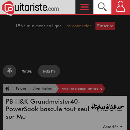
1857 musiciens en ligne |
Se connecter
|
S'inscrire
Marques
Topics Pro
Ampli et préampli guitare
Forums
Amplification
PB H&K Grandmeister40-
PowerSaok bascule tout seul
sur Mu
Associés