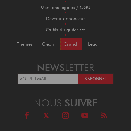
•
Mentions légales / CGU
•
Devenir annonceur
•
Outils du guitariste
•
Thèmes :
Clean
Crunch
Lead
+
NEWS
LETTER
NOUS
SUIVRE