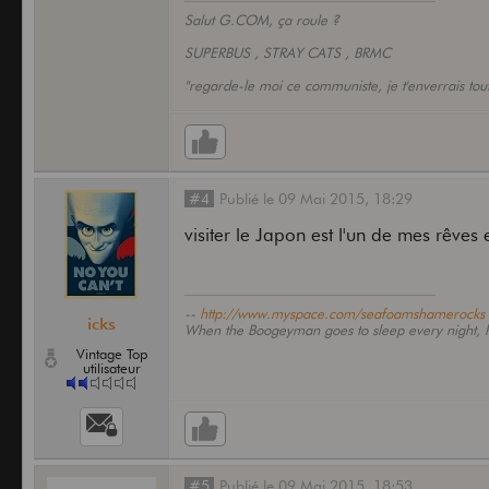
Salut G.COM, ça roule ?
SUPERBUS , STRAY CATS , BRMC
"regarde-le moi ce communiste, je t'enverrais to
#4
Publié
le
09 Mai 2015,
18:29
visiter le Japon est l'un de mes rêves 
--
http://www.myspace.com/seafoamshamerocks
icks
When the Boogeyman goes to sleep every night, he
Vintage Top
utilisateur
#5
Publié
le
09 Mai 2015,
18:53