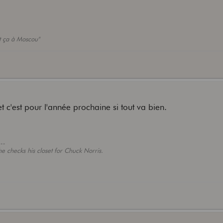
ut ça à Moscou"
et c'est pour l'année prochaine si tout va bien.
--
 checks his closet for Chuck Norris.