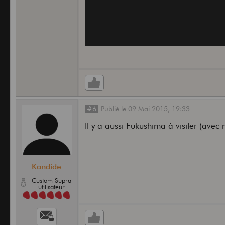
#6
Publié
le
09 Mai 2015,
19:33
Il y a aussi Fukushima à visiter (avec 
Kandide
Custom Supra
utilisateur