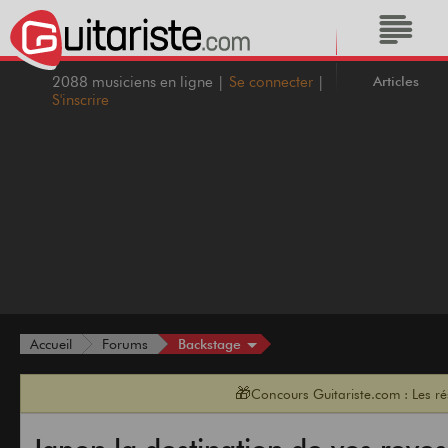
Articles
2088 musiciens en ligne |
Se connecter
|
S'inscrire
Backstage
Accueil
Forums
🎁
Concours Guitariste.com : Les r