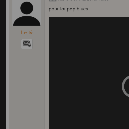
pour toi papiblues
Invité