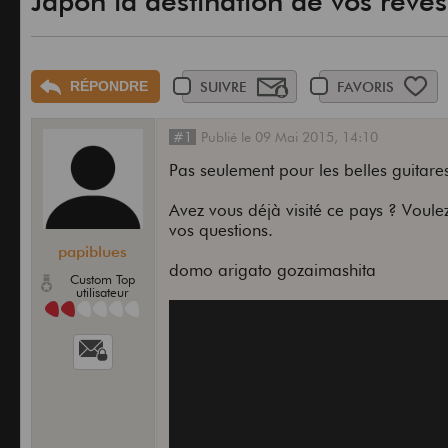
Japon la destination de vos reves
RÉPONDRE
SUIVRE
FAVORIS
#1
Publié
le
09 Mai 2015,
14:10
Pas seulement pour les belles guitare
Avez vous déjà visité ce pays ? Voule
vos questions.
papiblues
domo arigato gozaimashita
Custom Top
utilisateur