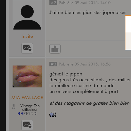
#2
Publié
le
09 Mai 2015,
14:10
J'aime bien les pianistes japonaises
Invité
#3
Publié
le
09 Mai 2015,
16:56
génial le japon
des gens très accueillants , des milli
la meilleure cuisine du monde
un univers complètement à part
MIA WALLACE
et des magasins de grattes bien bien 
Vintage Top
utilisateur