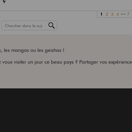
 ?
1
2
3
4
•••
7
s, les mangas ou les geishas !
z vous visiter un jour ce beau pays ? Partager vos expérienc