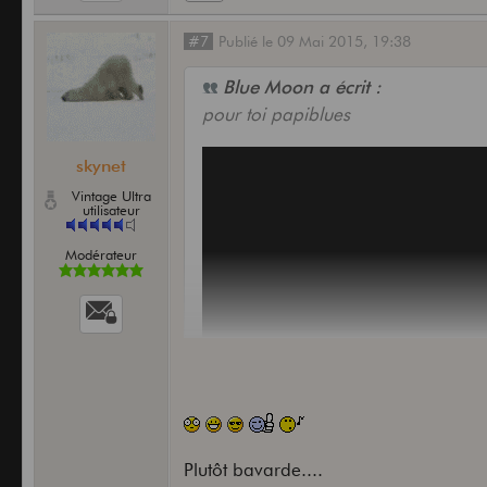
#7
Publié
le
09 Mai 2015,
19:38
Blue Moon a écrit :
pour toi papiblues
skynet
Vintage Ultra
utilisateur
Modérateur
Plutôt bavarde....