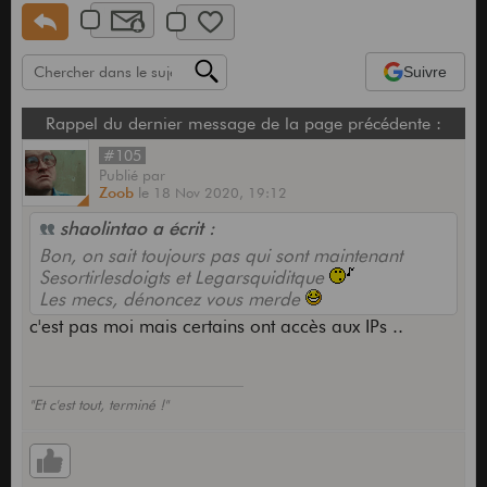
Suivre
Rappel du dernier message de la page précédente :
#105
Publié
par
Zoob
le
18 Nov 2020,
19:12
shaolintao a écrit :
Bon, on sait toujours pas qui sont maintenant
Sesortirlesdoigts et Legarsquiditque
Les mecs, dénoncez vous merde
c'est pas moi mais certains ont accès aux IPs ..
"Et c'est tout, terminé !"