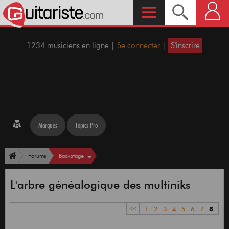
1234 musiciens en ligne |
Se connecter
|
S'inscrire
Marques
Topics Pro
Backstage
Forums
L'arbre généalogique des multiniks
<<
1
2
3
4
5
6
7
8