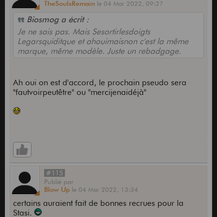
TheSoulsRemain
le
04 Mar 2022,
09:27
Biosmog a écrit :
Je ne sais pas. Mais Sesortirlesdoigts
Legarsquiditque et ahouimaisnon c'est la même
marque, même modèle. Juste un rebadgage.
Ah oui on est d'accord, le prochain pseudo sera
"fautvoirpeutêtre" ou "mercijenaidéjà"
#115
Publié
par
Blow Up
le
04 Mar 2022,
13:34
certains auraient fait de bonnes recrues pour la
Stasi.