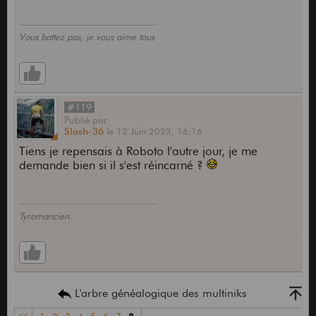
Vous battez pas, je vous aime tous
#119
Publié
par
Slash-36
le
12 Juin 2023,
16:16
Tiens je repensais à Roboto l'autre jour, je me
demande bien si il s'est réincarné ?
Tyromancien.
L'arbre généalogique des multiniks
<<
1
2
3
4
5
6
7
8