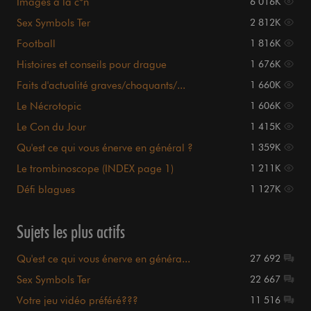
Images à la c*n
6 016K
Sex Symbols Ter
2 812K
Football
1 816K
Histoires et conseils pour drague
1 676K
Faits d'actualité graves/choquants/...
1 660K
Le Nécrotopic
1 606K
Le Con du Jour
1 415K
Qu'est ce qui vous énerve en général ?
1 359K
Le trombinoscope (INDEX page 1)
1 211K
Défi blagues
1 127K
Sujets les plus actifs
Qu'est ce qui vous énerve en généra...
27 692
Sex Symbols Ter
22 667
Votre jeu vidéo préféré???
11 516