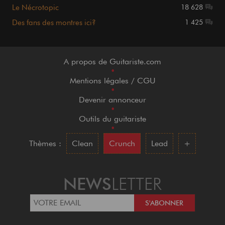
Le Nécrotopic
18 628
Des fans des montres ici?
1 425
A propos de Guitariste.com
•
Mentions légales / CGU
•
Devenir annonceur
•
Outils du guitariste
•
Thèmes :
Clean
Crunch
Lead
+
NEWS
LETTER