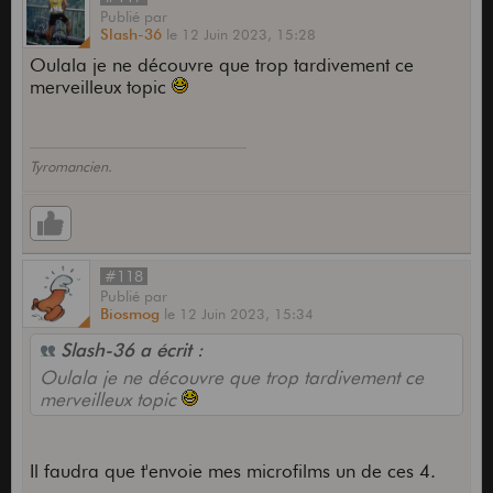
Publié
par
Slash-36
le
12 Juin 2023,
15:28
Oulala je ne découvre que trop tardivement ce
merveilleux topic
Tyromancien.
#118
Publié
par
Biosmog
le
12 Juin 2023,
15:34
Slash-36 a écrit :
Oulala je ne découvre que trop tardivement ce
merveilleux topic
Il faudra que t'envoie mes microfilms un de ces 4.