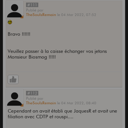
#111
Publié
par
TheSoulsRemain
le
04 Mar 2022,
07:52
Bravo !!!!!!
Veuillez passer à la caisse échanger vos jetons
Monsieur Biosmog !!!!!
#112
Publié
par
TheSoulsRemain
le
04 Mar 2022,
08:40
Cependant on avait établi que JaquesR et avait une
filiation avec CDTP et rouspi....