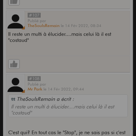
#107
Publié
par
TheSoulsRemain
le
14 Fév 2022,
08:34
Il reste un multi à élucider....mais celui là il est
"costaud"
#108
Publié
par
Mr Park
le
14 Fév 2022,
09:44
TheSoulsRemain a écrit :
Il reste un multi à élucider....mais celui là il est
"costaud"
C'est qui? En tout cas le "Stop", je ne sais pas si c'est