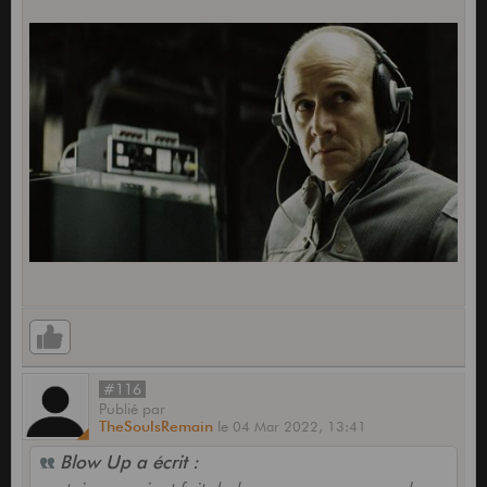
#116
Publié
par
TheSoulsRemain
le
04 Mar 2022,
13:41
Blow Up a écrit :