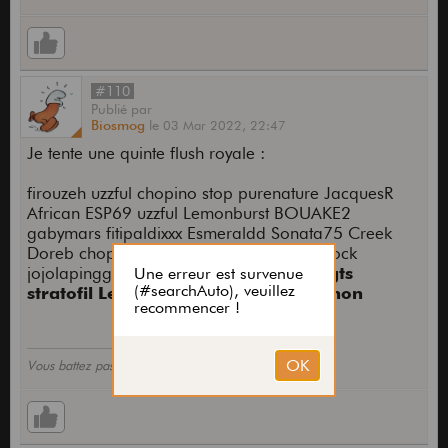
#110
Publié
par
Biosmog
le
03 Mar 2022,
22:47
Je tente une quinte flush royale :
firouzeh uzzful chopino stop purenature JacquesR
African ESP69 uzzful Lemonburst BOUAKE2
gabymars fitipaldixxx Esmeraldd Sonata75 Creek
Doreb chopinoibanez@ schlecks Frenchrock
jojolapinggg theguitarist
Sesortirlesdoigts
stratofil Legarsquiditque ahouimaisnon
Vous battez pas, je vous aime tous