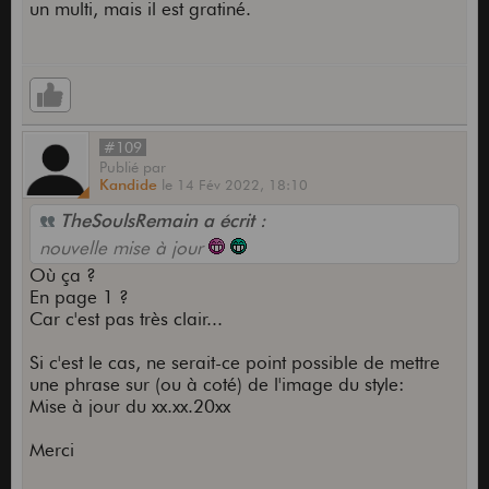
un multi, mais il est gratiné.
#109
Publié
par
Kandide
le
14 Fév 2022,
18:10
TheSoulsRemain a écrit :
nouvelle mise à jour
Où ça ?
En page 1 ?
Car c'est pas très clair...
Si c'est le cas, ne serait-ce point possible de mettre
une phrase sur (ou à coté) de l'image du style:
Mise à jour du xx.xx.20xx
Merci