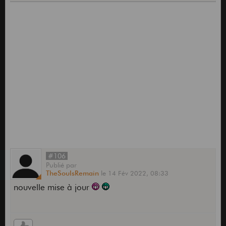
#106
Publié
par
TheSoulsRemain
le
14 Fév 2022,
08:33
nouvelle mise à jour