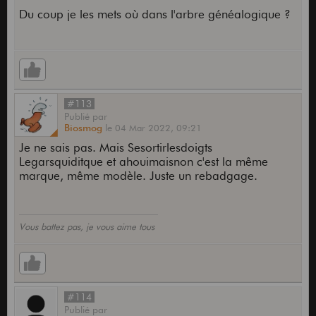
Du coup je les mets où dans l'arbre généalogique ?
#113
Publié
par
Biosmog
le
04 Mar 2022,
09:21
Je ne sais pas. Mais Sesortirlesdoigts
Legarsquiditque et ahouimaisnon c'est la même
marque, même modèle. Juste un rebadgage.
Vous battez pas, je vous aime tous
#114
Publié
par