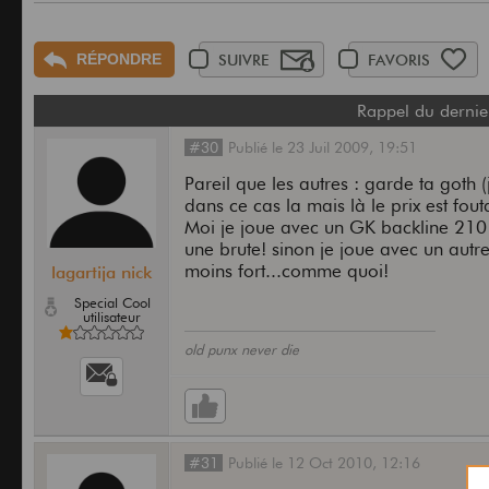
RÉPONDRE
SUIVRE
FAVORIS
Rappel du dernie
#30
Publié
le
23 Juil 2009,
19:51
Pareil que les autres : garde ta goth (
dans ce cas la mais là le prix est fout
Moi je joue avec un GK backline 210 
une brute! sinon je joue avec un autre
moins fort...comme quoi!
lagartija nick
Special Cool
utilisateur
old punx never die
#31
Publié
le
12 Oct 2010,
12:16