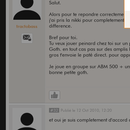
Salut.
Alors pour te repondre correctement.
j'ai pris la nikki pour completement 
difference.
tractobass
Bref pour toi.
Tu veux jouer peinard chez toi sur un 
Goth. en tout cas pas sur des amplis
gros t'envoie le paté direct. pour app
Je joue en groupe sur ABM 500 + un 
bonne petite goth.
#32
Publié
le
12 Oct 2010,
12:20
et oui je suis completement d'accord 