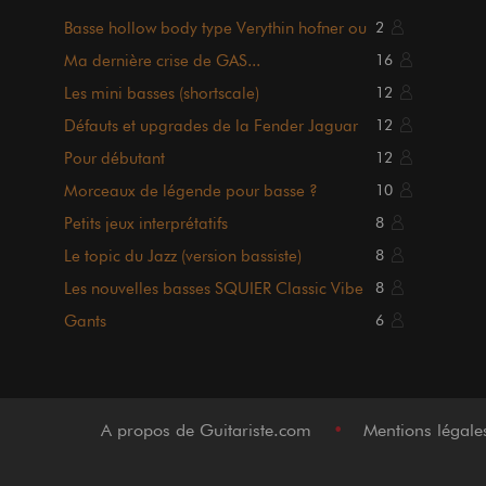
Basse hollow body type Verythin hofner ou
2
Epiphone rivoli
Ma dernière crise de GAS...
16
Les mini basses (shortscale)
12
Défauts et upgrades de la Fender Jaguar
12
Bass
Pour débutant
12
Morceaux de légende pour basse ?
10
Petits jeux interprétatifs
8
Le topic du Jazz (version bassiste)
8
Les nouvelles basses SQUIER Classic Vibe
8
Gants
6
A propos de Guitariste.com
•
Mentions légal