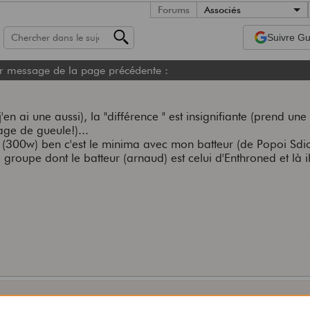
Forums
Associés
Suivre
Gui
r message de la page précédente :
j'en ai une aussi), la "différence " est insignifiante (prend un
age de gueule!)...
(300w) ben c'est le minima avec mon batteur (de Popoi Sdio
 groupe dont le batteur (arnaud) est celui d'Enthroned et là i