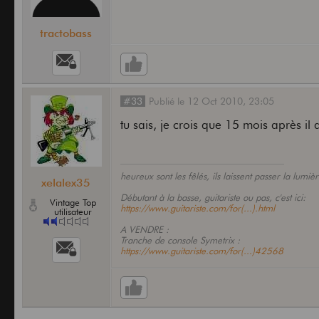
tractobass
#33
Publié
le
12 Oct 2010,
23:05
tu sais, je crois que 15 mois après i
heureux sont les fêlés, ils laissent passer la lumiè
xelalex35
Débutant à la basse, guitariste ou pas, c'est ici:
Vintage Top
https://www.guitariste.com/for(...).html
utilisateur
A VENDRE :
Tranche de console Symetrix :
https://www.guitariste.com/for(...)42568