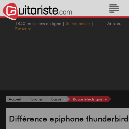
Articles
1840 musiciens en ligne |
Se connecter
|
S'inscrire
Basse électrique
Accueil
Forums
Basse
Différence epiphone thunderbird I