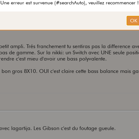
 Non ca ne sert a rien. Que dalle.
changer de son. D'habitude je joue sur fender JB et là oui ya 
petit ampli. Trés franchement tu sentiras pas la difference av
 bas de gamme. Sur la nikki: un Switch avec UNE seule positi
rendre c'est mieu d'avoir une bass polyvalente.
bon gros 8X10. OUI c'est claire cette bass balance mais ga
avec lagartija. Les Gibson c'est du foutage gueule.