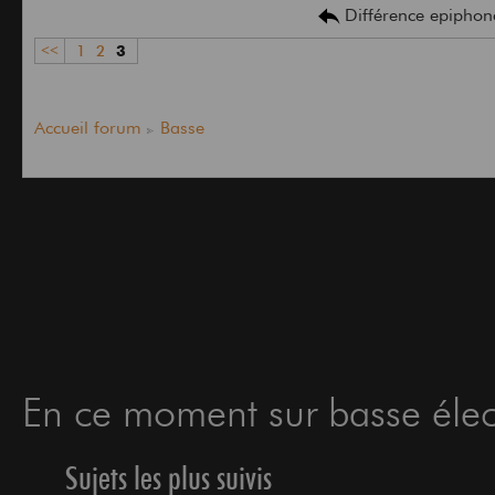
Différence epiphone
<<
1
2
3
Accueil forum
Basse
En ce moment sur basse élect
Sujets les plus suivis