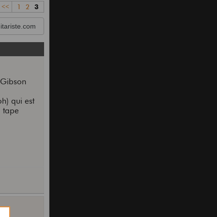
<<
1
2
3
tariste.com
e Gibson
h) qui est
l tape