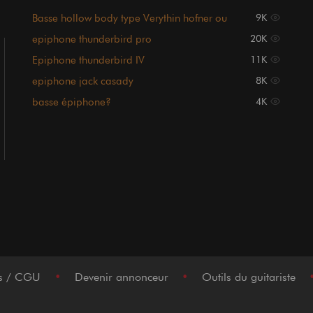
Basse hollow body type Verythin hofner ou
9K
Epiphone rivoli
epiphone thunderbird pro
20K
Epiphone thunderbird IV
11K
epiphone jack casady
8K
basse épiphone?
4K
es / CGU
•
Devenir annonceur
•
Outils du guitariste