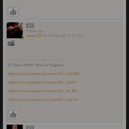
#8
Publié
par
room135
le
15 Sep 2015,
21:22
A Chorus Writer Work in Progress
https://www.youtube.com/watch?(...)mA3tM
https://www.youtube.com/watch?(...)JzdeY
https://www.youtube.com/watch?(...)A_Rkk
https://www.youtube.com/watch?(...)Yqv7A
#9