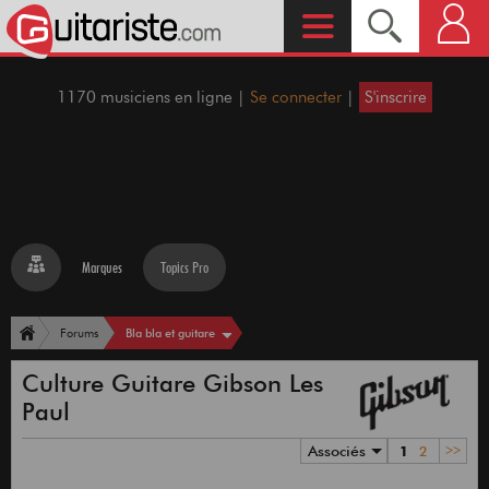
1170 musiciens en ligne |
Se connecter
|
S'inscrire
Marques
Topics Pro
Bla bla et guitare
Forums
Culture Guitare Gibson Les
Paul
Associés
1
2
>>