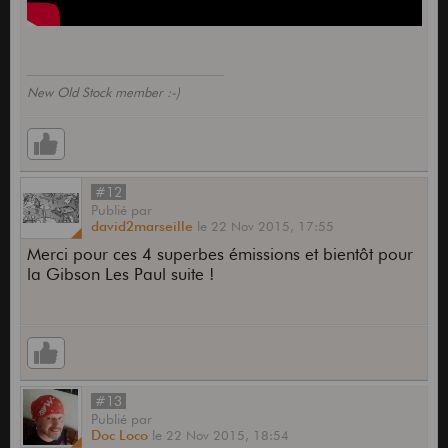
New Old Stock member :-)
#12
Publié
par
david2marseille
le
22 Nov 2015,
17:55
Merci pour ces 4 superbes émissions et bientôt pour
la Gibson Les Paul suite !
#13
Publié
par
Doc Loco
le
22 Nov 2015,
18:54