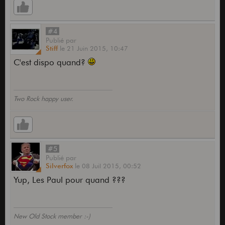
#4
Publié
par
Stiff
le
21 Juin 2015,
10:47
C'est dispo quand?
Two Rock happy user.
#5
Publié
par
Silverfox
le
08 Juil 2015,
00:52
Yup, Les Paul pour quand ???
New Old Stock member :-)