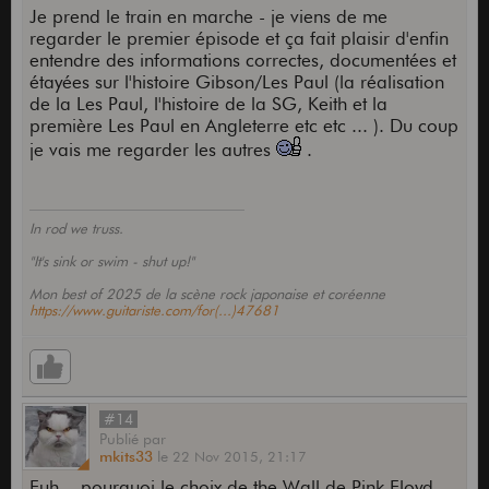
Je prend le train en marche - je viens de me
regarder le premier épisode et ça fait plaisir d'enfin
entendre des informations correctes, documentées et
étayées sur l'histoire Gibson/Les Paul (la réalisation
de la Les Paul, l'histoire de la SG, Keith et la
première Les Paul en Angleterre etc etc ... ). Du coup
je vais me regarder les autres
.
In rod we truss.
"It's sink or swim - shut up!"
Mon best of 2025 de la scène rock japonaise et coréenne
https://www.guitariste.com/for(...)47681
#14
Publié
par
mkits33
le
22 Nov 2015,
21:17
Euh... pourquoi le choix de the Wall de Pink Floyd