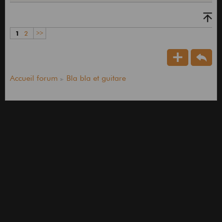
1
2
>>
Accueil forum
Bla bla et guitare