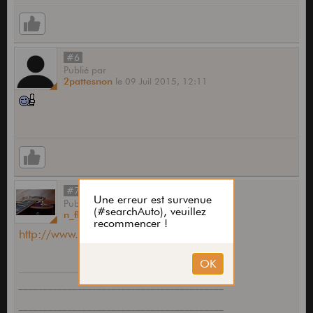
#6
Publié
par
2pattesnon
le
09 Juil 2015,
12:11
#7
Publié
par
n_fly
le
15 Sep 2015,
19:48
http://www.laguitare.com/guita(...).html
__________________________________________
__________________________________________