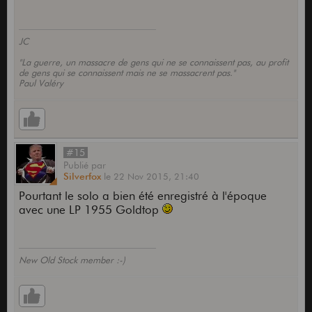
JC
"La guerre, un massacre de gens qui ne se connaissent pas, au profit
de gens qui se connaissent mais ne se massacrent pas."
Paul Valéry
#15
Publié
par
Silverfox
le
22 Nov 2015,
21:40
Pourtant le solo a bien été enregistré à l'époque
avec une LP 1955 Goldtop
New Old Stock member :-)