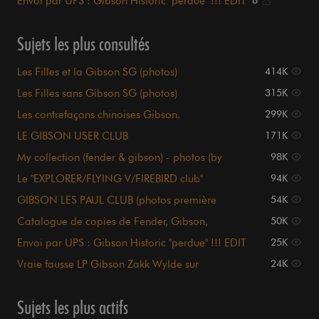
Envoi par UPS : Gibson Historic "perdue" !!! EDIT
8
Sujets les plus consultés
Les Filles et la Gibson SG (photos)
414K
Les Filles sans Gibson SG (photos)
315K
Les contrefaçons chinoises Gibson.
299K
LE GIBSON USER CLUB
171K
My collection (fender & gibson) - photos (by
98K
gunsvl)
Le "EXPLORER/FLYING V/FIREBIRD club"
94K
GIBSON LES PAUL CLUB (photos première
54K
page...)
Catalogue de copies de Fender, Gibson,
50K
Gretsch...
Envoi par UPS : Gibson Historic "perdue" !!! EDIT
25K
Vraie fausse LP Gibson Zakk Wylde sur
24K
audiofanzine^^
Sujets les plus actifs