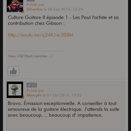
Publié
par
Silverfox
le
28 Sep 2015,
12:25
Culture Guitare II épisode 1 - Les Paul l'artiste et sa
contribution chez Gibson :
http://youtu.be/q24K1xc3S8M
New Old Stock member :-)
#10
Publié
par
Marcphi
le
01 Oct 2015,
19:32
Bravo. Émission exceptionnelle. A conseiller à tout
amoureux de la guitare électrique. J'attends la suite
avec beaucoup. .. beaucoup d' impatience.