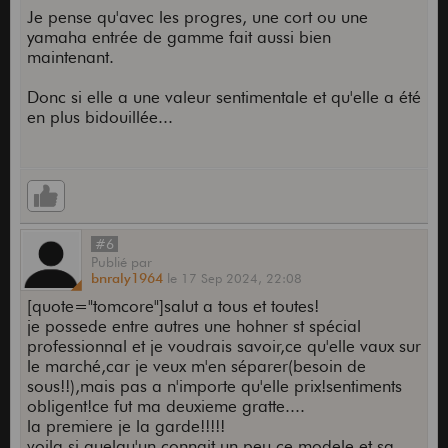
Je pense qu'avec les progres, une cort ou une
yamaha entrée de gamme fait aussi bien
maintenant.
Donc si elle a une valeur sentimentale et qu'elle a été
en plus bidouillée...
#6
Publié
par
bnraly1964
le
17 Sep 2024,
22:08
[quote="tomcore"]salut a tous et toutes!
je possede entre autres une hohner st spécial
professionnal et je voudrais savoir,ce qu'elle vaux sur
le marché,car je veux m'en séparer(besoin de
sous!!),mais pas a n'importe qu'elle prix!sentiments
obligent!ce fut ma deuxieme gratte....
la premiere je la garde!!!!!
voila si quelqu'un connait un peu ce modele et sa