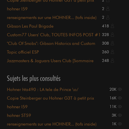
Copie Steinberger ou Hohner G3T à petit prix
2
chez Euroguitar
hohner l59
2
renseignements sur une HOHNER... (tofs inside)
2
Gibson Les Paul Brigade
418
Custom77 Users' Club, TOUTES INFOS POST #1
328
!!!
"Club Of Snobs": Gibson Historics and Custom
308
Shop
Topic officiel ESP
260
Jazzmasters & Jaguars Users Club [Sommaire
248
p1.]
Sujets les plus consultés
Hohner hta490 : LA tele de Prince \o/
20K
Copie Steinberger ou Hohner G3T à petit prix
16K
chez Euroguitar
hohner l59
11K
hohner ST59
3K
renseignements sur une HOHNER... (tofs inside)
1K