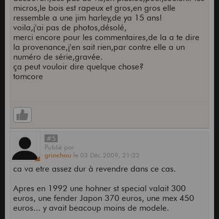
micros,le bois est rapeux et gros,en gros elle
ressemble a une jim harley,de ya 15 ans!
voila,j'ai pas de photos,désolé,
merci encore pour les commentaires,de la a te dire
la provenance,j'en sait rien,par contre elle a un
numéro de série,gravée.
ça peut vouloir dire quelque chose?
tomcore
#5
Publié
par
grinchou
le
03 Déc 2009,
21:22
ca va etre assez dur à revendre dans ce cas.
Apres en 1992 une hohner st special valait 300
euros, une fender Japon 370 euros, une mex 450
euros... y avait beacoup moins de modele.