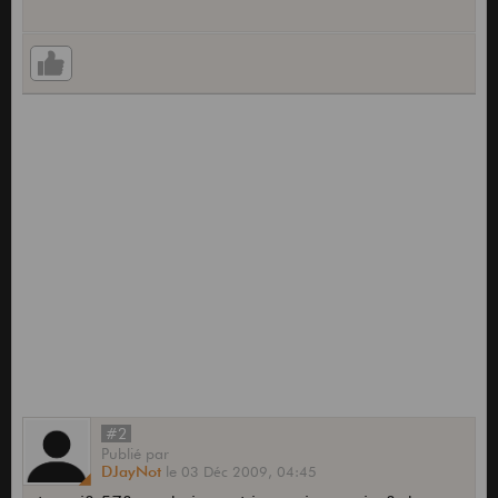
#2
Publié
par
DJayNot
le
03 Déc 2009,
04:45