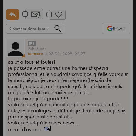
Suivre
#1
Publié
par
tomcore
le
03 Déc 2009,
02:27
salut a tous et toutes!
je possede entre autres une hohner st spécial
professionnal et je voudrais savoir,ce qu'elle vaux sur
le marché,car je veux m'en séparer(besoin de
sous!!),mais pas a n'importe qu'elle prix!sentiments
obligent!ce fut ma deuxieme gratte....
la premiere je la garde!!!!!
voila si quelqu'un connait un peu ce modele et sa
cote,ses avantages et défauts,je demande car,je suis
pas un specialiste des strats,
voila,si quelqu'un a des news...
merci d'avance