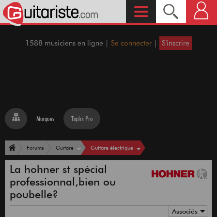
1588 musiciens en ligne |
Se connecter
|
S'inscrire
Marques
Topics Pro
Guitare électrique
Forums
Guitare
La hohner st spécial
professionnal,bien ou
poubelle?
Associés