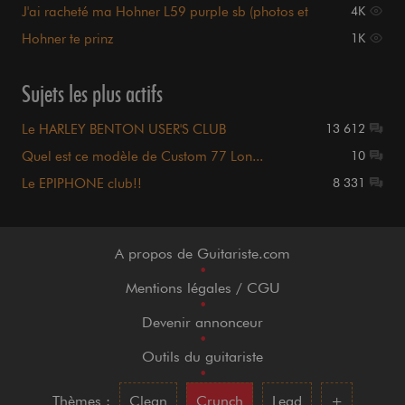
J'ai racheté ma Hohner L59 purple sb (photos et
4K
samples!!)
Hohner te prinz
1K
Sujets les plus actifs
Le HARLEY BENTON USER'S CLUB
13 612
Quel est ce modèle de Custom 77 Lon...
10
Le EPIPHONE club!!
8 331
A propos de Guitariste.com
•
Mentions légales / CGU
•
Devenir annonceur
•
Outils du guitariste
•
Thèmes :
Clean
Crunch
Lead
+