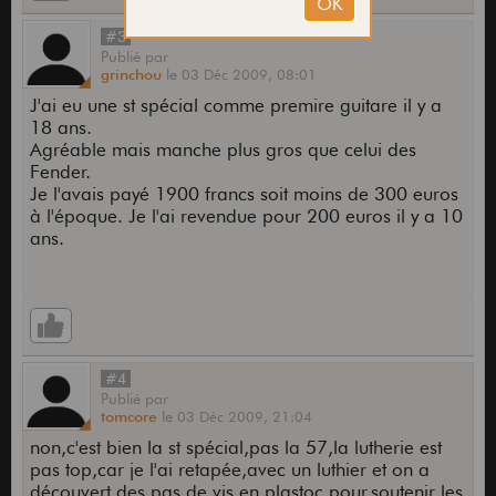
#3
Publié
par
grinchou
le
03 Déc 2009,
08:01
J'ai eu une st spécial comme premire guitare il y a
18 ans.
Agréable mais manche plus gros que celui des
Fender.
Je l'avais payé 1900 francs soit moins de 300 euros
à l'époque. Je l'ai revendue pour 200 euros il y a 10
ans.
#4
Publié
par
tomcore
le
03 Déc 2009,
21:04
non,c'est bien la st spécial,pas la 57,la lutherie est
pas top,car je l'ai retapée,avec un luthier et on a
découvert,des pas de vis,en plastoc,pour,soutenir les