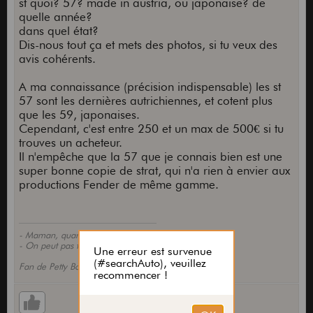
st quoi? 57? made in austria, ou japonaise? de
quelle année?
dans quel état?
Dis-nous tout ça et mets des photos, si tu veux des
avis cohérents.
A ma connaissance (précision indispensable) les st
57 sont les dernières autrichiennes, et cotent plus
que les 59, japonaises.
Cependant, c'est entre 250 et un max de 500€ si tu
trouves un acheteur.
Il n'empêche que la 57 que je connais bien est une
super bonne copie de strat, qui n'a rien à envier aux
productions Fender de même gamme.
- Maman, quand je serai grand, je serai guitariste!
- On peut pas faire les deux, mon fils!
Fan de Petty Booka