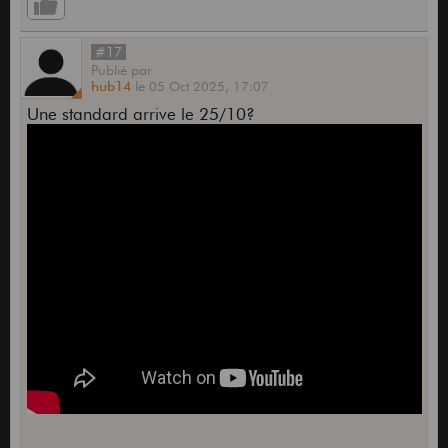
#17
Publié
par
hub14
le
05 Oct 2025,
17:07
Une standard arrive le 25/10?