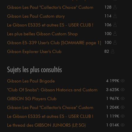
Gibson Les Paul "Collector's Choice" Custom
128
Shop
Gibson Les Paul Custom story
114
Le Gibson ES335 et autres ES - USER CLUB !
106
Les plus belles Gibson Custom Shop
100
Gibson ES-339 User's Club [SOMMAIRE page 1]
100
Gibson Explorer User's Club
82
Sujets les plus consultés
Gibson Les Paul Brigade
4 199K
"Club Of Snobs": Gibson Historics and Custom
3 625K
Shop
GIBSON SG Players Club
1 967K
Gibson Les Paul "Collector's Choice" Custom
1 204K
Shop
Le Gibson ES335 et autres ES - USER CLUB !
1 119K
Le thread des GIBSON JUNIORS (LP, SG)
1 014K