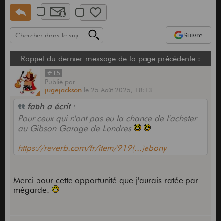
Suivre
Rappel du dernier message de la page précédente :
#15
Publié
par
jugejackson
le
25 Août 2025,
18:13
fabh a écrit :
Pour ceux qui n'ont pas eu la chance de l'acheter
au Gibson Garage de Londres
https://reverb.com/fr/item/919(...)ebony
Merci pour cette opportunité que j'aurais ratée par
mégarde.