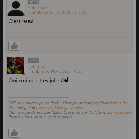
#23
Publié
par
Carl59
le
06 Nov 2025,
11:54
C’est réussi
#24
Publié
par
Frunk
le
06 Nov 2025,
14:03
Oui vraiment très jolie
L'EP de mon groupe de Rock : Kholaps sur toutes les
Plateformes de
Streaming
et la
page Facebook qui va avec
Mon groupe de reprises Rock : Crossover sur
Youtube
et sur
Facebook
Passez y faire un tour, ça fera plaisir !