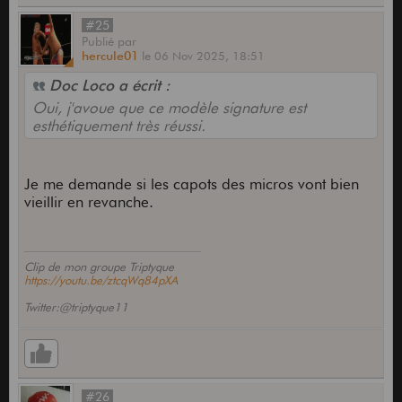
#25
Publié
par
hercule01
le
06 Nov 2025,
18:51
Doc Loco a écrit :
Oui, j'avoue que ce modèle signature est
esthétiquement très réussi.
Je me demande si les capots des micros vont bien
vieillir en revanche.
Clip de mon groupe Triptyque
https://youtu.be/ztcqWq84pXA
Twitter:@triptyque11
#26