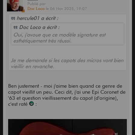
Publié
par
Doc Loco
le
06 Nov 2025,
19:07
hercule01 a écrit :
Doc Loco a écrit :
Oui, j'avoue que ce modèle signature est
esthétiquement très réussi.
Je me demande si les capots des micros vont bien
vieillir en revanche.
Ben justement - moi j'aime bien quand ce genre de
capot vieillit un peu. Ceci dit, j'ai une Epi Coronet de
'63 et question vieillissement du capot (d'origine),
c'est raté
: