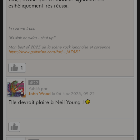
esthétiquement très réussi.
In rod we truss.
"It's sink or swim - shut up!"
Mon best of 2025 de la scène rock japonaise et coréenne
https://www.guitariste.com/for(...)47681
1
#22
Publié
par
John Wood
le
06 Nov 2025,
09:22
Elle devrait plaire à Neil Young !