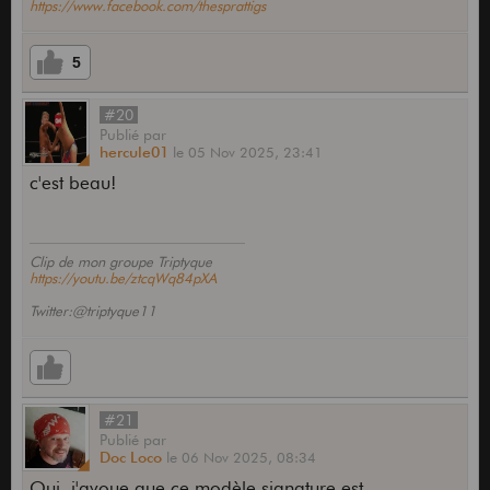
https://www.facebook.com/thesprattigs
5
#20
Publié
par
hercule01
le
05 Nov 2025,
23:41
c'est beau!
Clip de mon groupe Triptyque
https://youtu.be/ztcqWq84pXA
Twitter:@triptyque11
#21
Publié
par
Doc Loco
le
06 Nov 2025,
08:34
Oui, j'avoue que ce modèle signature est