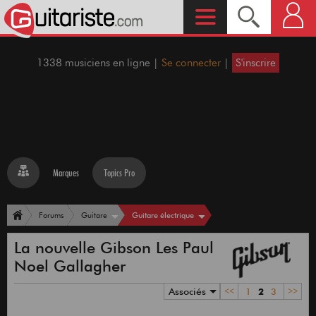
1338 musiciens en ligne |
Se connecter
|
S'inscrire
Marques
Topics Pro
Guitare électrique
Forums
Guitare
La nouvelle Gibson Les Paul
Noel Gallagher
Associés
<<
1
2
3
>>