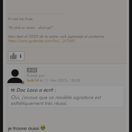
In rod we truss.
"It's sink or swim - shut up!"
Mon best of 2025 de la scène rock japonaise et coréenne
https://www.guitariste.com/for(...)47681
1
#30
Publié
par
hub14
le
11 Nov 2025,
18:08
Doc Loco a écrit :
Oui, j'avoue que ce modèle signature est
esthétiquement très réussi.
je trouve aussi