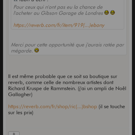
Pour ceux qui n'ont pas eu la chance de
l'acheter au Gibson Garage de Londres
https://reverb.com/fr/item/919(...)ebony
Merci pour cette opportunité que j'aurais ratée par
mégarde.
Il est même probable que ce soit sa boutique sur
reverb, comme celle de nombreux artistes dont
Richard Kruspe de Rammstein. (j'ai un ampli de Noêl
Gallagher)
https://reverb.com/fr/shop/ric(...)bshop
(il se touche
sur les prix)