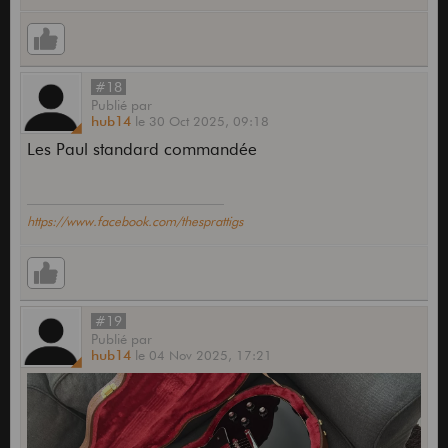
#18
Publié
par
hub14
le
30 Oct 2025,
09:18
Les Paul standard commandée
https://www.facebook.com/thesprattigs
#19
Publié
par
hub14
le
04 Nov 2025,
17:21