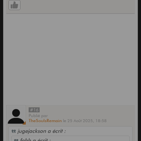
#16
Publié
par
TheSoulsRemain
le
25 Août 2025,
18:58
jugejackson a écrit :
fabh a écrit :