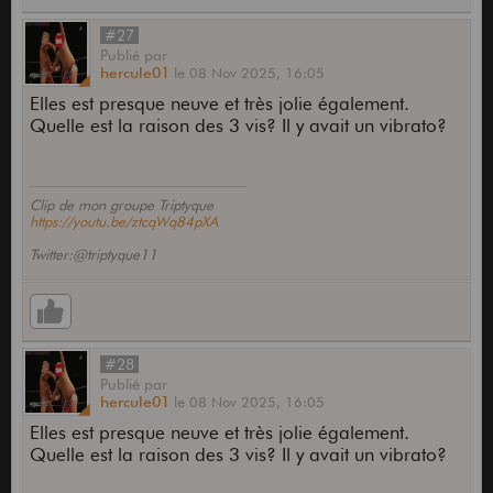
#27
Publié
par
hercule01
le
08 Nov 2025,
16:05
Elles est presque neuve et très jolie également.
Quelle est la raison des 3 vis? Il y avait un vibrato?
Clip de mon groupe Triptyque
https://youtu.be/ztcqWq84pXA
Twitter:@triptyque11
#28
Publié
par
hercule01
le
08 Nov 2025,
16:05
Elles est presque neuve et très jolie également.
Quelle est la raison des 3 vis? Il y avait un vibrato?