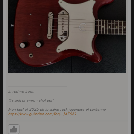
In rod we truss.
"It's sink or swim - shut up!"
Mon best of 2025 de la scène rock japonaise et coréenne
https://www.guitariste.com/for(...)47681