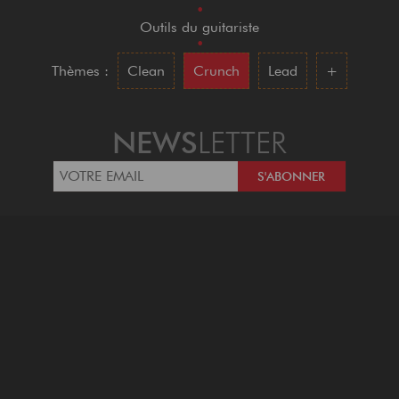
•
Outils du guitariste
•
Thèmes :
Clean
Crunch
Lead
+
NEWS
LETTER
NOUS
SUIVRE
GUITARISTE.COM EST ÉDITÉ PAR