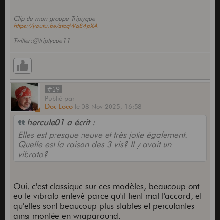
Clip de mon groupe Triptyque
https://youtu.be/ztcqWq84pXA
Twitter:@triptyque11
#29
Publié
par
Doc Loco
le
08 Nov 2025,
16:58
hercule01 a écrit :
Elles est presque neuve et très jolie également.
Quelle est la raison des 3 vis? Il y avait un
vibrato?
Oui, c'est classique sur ces modèles, beaucoup ont
eu le vibrato enlevé parce qu'il tient mal l'accord, et
qu'elles sont beaucoup plus stables et percutantes
ainsi montée en wraparound.