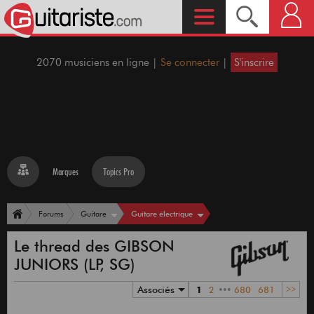
2070 musiciens en ligne |
Se connecter
|
S'inscrire
Marques
Topics Pro
Guitare électrique
Forums
Guitare
Le thread des GIBSON
JUNIORS (LP, SG)
Associés
1
2
•••
680
681
>>