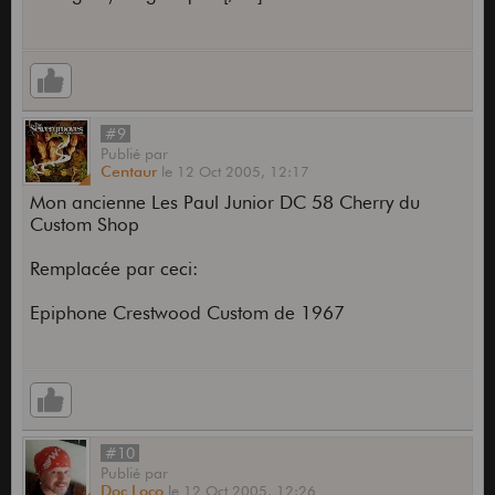
#9
Publié
par
Centaur
le
12 Oct 2005,
12:17
Mon ancienne Les Paul Junior DC 58 Cherry du
Custom Shop
Remplacée par ceci:
Epiphone Crestwood Custom de 1967
#10
Publié
par
Doc Loco
le
12 Oct 2005,
12:26