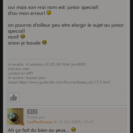
oui mais son vrai nom est: junior special!
d'ou mon erreur!
on pourrai d'ailleur peu etre elargir le sujet au junior
special!
non?
sinon je boude
A vendre: 4 celestion G12S 50 Watt (jcm800)
trés bon etat.
contact en MP!
A vendre: housse pour
basse:https://www.guitariste.com/forums/basse,cat,17,5.html
#12
Publié
par
LesPaulJunior
le
12 Oct 2005,
12:47
Ah ça fait du bien au yeux...