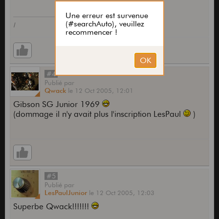
l
#4
Publié
par
Qwack
le
12 Oct 2005,
12:01
Gibson SG Junior 1969
(dommage il n'y avait plus l'inscription LesPaul
)
#5
Publié
par
LesPaulJunior
le
12 Oct 2005,
12:03
Superbe Qwack!!!!!!!