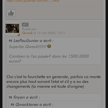
https://www.guitariste.com/for(...).html
#7
Publié
par
Qwack
le
12 Oct 2005,
12:11
LesPaulJunior a écrit :
Superbe Qwack!!!!!!!
Combien tu l'as payée? dans les 1500-2000
euros?
Oui c'est la fourchette en generale, parfois ca monte
encore plus haut suivant l'etat et s'il y a eu des
changements (la mienne est toute d'origine)
finyan a écrit :
Qwacktaner a écrit :