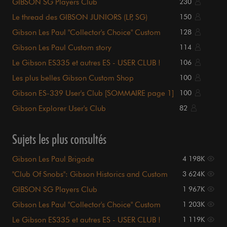
GIBSON SG Players Club
230
Le thread des GIBSON JUNIORS (LP, SG)
150
Gibson Les Paul "Collector's Choice" Custom
128
Shop
Gibson Les Paul Custom story
114
Le Gibson ES335 et autres ES - USER CLUB !
106
Les plus belles Gibson Custom Shop
100
Gibson ES-339 User's Club [SOMMAIRE page 1]
100
Gibson Explorer User's Club
82
Sujets les plus consultés
Gibson Les Paul Brigade
4 198K
"Club Of Snobs": Gibson Historics and Custom
3 624K
Shop
GIBSON SG Players Club
1 967K
Gibson Les Paul "Collector's Choice" Custom
1 203K
Shop
Le Gibson ES335 et autres ES - USER CLUB !
1 119K