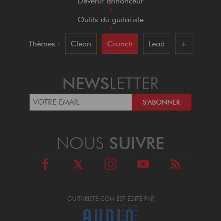
Devenir annonceur
•
Outils du guitariste
•
Thèmes :
Clean
Crunch
Lead
+
NEWS
LETTER
NOUS
SUIVRE
GUITARISTE.COM EST ÉDITÉ PAR