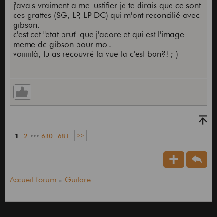
j'avais vraiment a me justifier je te dirais que ce sont
ces grattes (SG, LP, LP DC) qui m'ont reconcilié avec
gibson.
c'est cet "etat brut" que j'adore et qui est l'image
meme de gibson pour moi.
voiiiiilà, tu as recouvré la vue la c'est bon?! ;-)
1
2
•••
680
681
>>
Accueil forum
Guitare