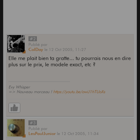
#2
Publié
par
ColDay
le
12 Oct 2005,
11:27
Elle me plait bien ta gratte... tu pourrais nous en dire
plus sur le prix, le modele exact, etc ?
Evy Whisper
=> Nouveau morceau !
https://youtu.be/owiJ1hTUoXs
#3
Publié
par
LesPaulJunior
le
12 Oct 2005,
11:34