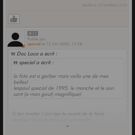
Modifié le 12/10/2005 à 12:31
#11
Publié
par
special
le
12 Oct 2005,
12:28
Doc Loco a écrit :
special a écrit :
la foto est a gerber mais voila une de mes
belles!
lespaul special de 1995. le manche et le son
sont (a mon gout) magnifique!
1) ton avatar ! corrige-le avant de te faire
atomiser (à juste titre) par un modo.
2) on parle des Juniors, pas des Specials (deux
micros s'abstenir
).