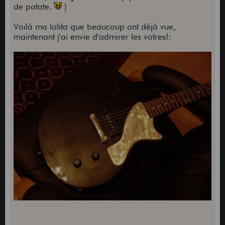
de patate.
)
Voilà ma lolita que beaucoup ont déjà vue,
maintenant j'ai envie d'admirer les votres!: