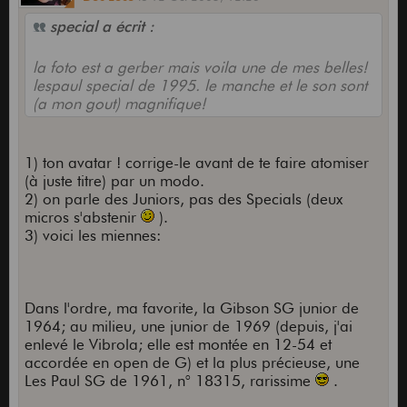
special a écrit :
la foto est a gerber mais voila une de mes belles!
lespaul special de 1995. le manche et le son sont
(a mon gout) magnifique!
1) ton avatar ! corrige-le avant de te faire atomiser
(à juste titre) par un modo.
2) on parle des Juniors, pas des Specials (deux
micros s'abstenir
).
3) voici les miennes:
Dans l'ordre, ma favorite, la Gibson SG junior de
1964; au milieu, une junior de 1969 (depuis, j'ai
enlevé le Vibrola; elle est montée en 12-54 et
accordée en open de G) et la plus précieuse, une
Les Paul SG de 1961, n° 18315, rarissime
.