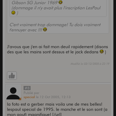
Gibson SG Junior 1969
(dommage il n'y avait plus l'inscription LesPaul
)
C'ert vraiment trop dommage! Tu dois vraiment
t'ennuyer avec !!!
J'avous que j'en ai fait mon deuil rapidement (disons
des que les mains sont dessus et le jack dedans
)
Modifié le 03/12/2005 à 22:19
#8
Publié
par
special
le
12 Oct 2005,
12:13
la foto est a gerber mais voila une de mes belles!
lespaul special de 1995. le manche et le son sont (a
mon gout) magnifique! [/url]