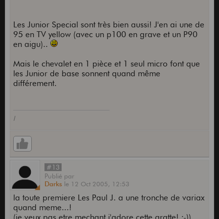
Les Junior Special sont très bien aussi! J'en ai une de
95 en TV yellow (avec un p100 en grave et un P90
en aigu)..
Mais le chevalet en 1 pièce et 1 seul micro font que
les Junior de base sonnent quand même
différement.
l
#13
Publié
par
Darks
le
12 Oct 2005,
12:53
la toute premiere Les Paul J. a une tronche de variax
quand meme...!
(je veux pas etre mechant j'adore cette gratte! ;-))