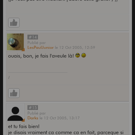
#14
Publié
par
LesPaulJunior
le
12 Oct 2005,
12:59
ouais, bon, je fais l'aveule là!
l
#15
Publié
par
Darks
le
12 Oct 2005,
13:17
et tu fais bien!
je disais vraiment ca comme ca en fait, parceque si