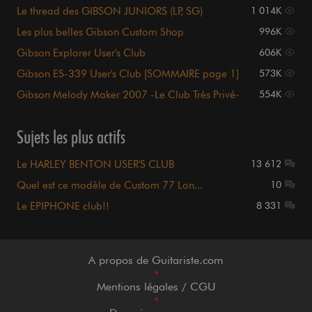
Le thread des GIBSON JUNIORS (LP, SG)
1 014K
Les plus belles Gibson Custom Shop
996K
Gibson Explorer User's Club
606K
Gibson ES-339 User's Club [SOMMAIRE page 1]
573K
Gibson Melody Maker 2007 -Le Club Très Privé-
554K
Sujets les plus actifs
Le HARLEY BENTON USER'S CLUB
13 612
Quel est ce modèle de Custom 77 Lon...
10
Le EPIPHONE club!!
8 331
A propos de Guitariste.com
•
Mentions légales / CGU
•