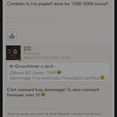
Combien tu l'as payée? dans les 1500-2000 euros?
l
#6
Publié
par
finyan
le
12 Oct 2005,
12:04
Qwacktaner a écrit :
Gibson SG Junior 1969
(dommage il n'y avait plus l'inscription LesPaul
)
C'ert vraiment trop dommage! Tu dois vraiment
t'ennuyer avec !!!
Sinon je vends une copie de Strat Edwards vraiment tres bonne!