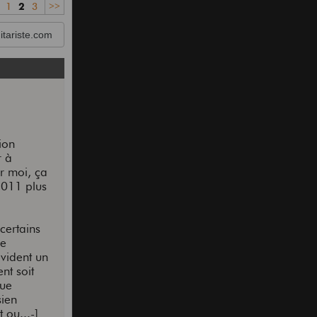
1
2
3
>>
tariste.com
tion
r à
r moi, ça
2011 plus
certains
ce
évident un
nt soit
que
sien
 ou...-]