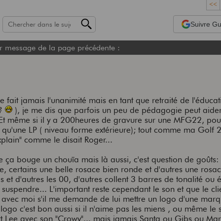
<<
Suivre
Gui
r message de la page précédente :
ne fait jamais l'unanimité mais en tant que retraité de l'éduca
??
), je me dis que parfois un peu de pédagogie peut aide
 Et même si il y a 200heures de gravure sur une MFG22, pou
e qu'une LP ( niveau forme extérieure); tout comme ma Golf 
plain" comme le disait Roger...
e ça bouge un chouïa mais là aussi, c'est question de goûts: 
re, certains une belle rosace bien ronde et d'autres une rosa
et d'autres les 00, d'autres collent 3 barres de tonalité ou 
 suspendre... L'important reste cependant le son et que le clie
is avec moi s'il me demande de lui mettre un logo d'une mar
 logo c'est bon aussi si il n'aime pas les miens , ou même le 
t Lee avec son "Crowy"... mais jamais Santa ou Gibs ou Mart