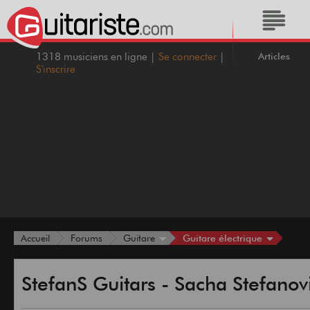
Articles
1318 musiciens en ligne |
Se connecter
|
S'inscrire
Guitare électrique
Accueil
Forums
Guitare
StefanS Guitars - Sacha Stefanov