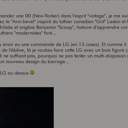
mander une 00 (New-Yorker) dans l'esprit "vintage", je me su
c le "Arm bevel" inspiré du luthier canadien "Grit" Laskin et
 Uchida et anglais Benjamin "Scoop", histoire d'apprendre c
thiers "modernistes" font...
ès avoir eu une commande de LG (en 13 cases). Et comme il 
 de l'ébène, là je voulais faire cette LG avec un bois figuré
é ne suffisait pas, pourquoi ne pas tenter un multi-diapason
t un nouveau design du barrage...
e LG au dessus