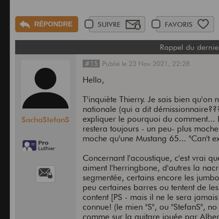
RÉPONDRE
SUIVRE
FAVORIS
Rappel du dernie
#15
Publié
le
23 Nov 2021,
22:28
Hello,
T'inquiète Thierry. Je sais bien qu'on 
nationale (qui a dit démissionnaire?
expliquer le pourquoi du comment...
SachaStefanS
restera toujours - un peu- plus moch
moche qu'une Mustang 65... "Can't ex
Concernant l'acoustique, c'est vrai qu
aiment l'herringbone, d'autres la nac
segmentée, certains encore les jumbos 
peu certaines barres ou tentent de les
content [PS - mais il ne le sera jama
connue! (le mien "S", ou "StefanS", no
comme sur la guitare jouée par Alber