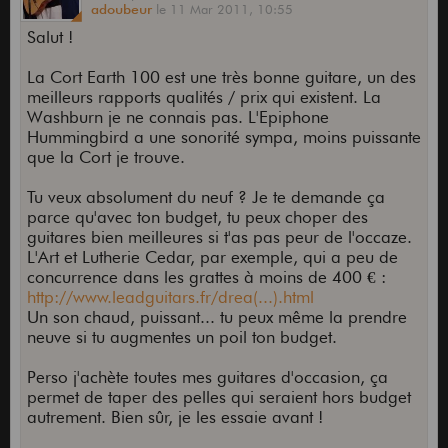
adoubeur
le
11 Mar 2011,
10:55
Salut !
La Cort Earth 100 est une très bonne guitare, un des
meilleurs rapports qualités / prix qui existent. La
Washburn je ne connais pas. L'Epiphone
Hummingbird a une sonorité sympa, moins puissante
que la Cort je trouve.
Tu veux absolument du neuf ? Je te demande ça
parce qu'avec ton budget, tu peux choper des
guitares bien meilleures si t'as pas peur de l'occaze.
L'Art et Lutherie Cedar, par exemple, qui a peu de
concurrence dans les grattes à moins de 400 € :
http://www.leadguitars.fr/drea(...).html
Un son chaud, puissant... tu peux même la prendre
neuve si tu augmentes un poil ton budget.
Perso j'achète toutes mes guitares d'occasion, ça
permet de taper des pelles qui seraient hors budget
autrement. Bien sûr, je les essaie avant !