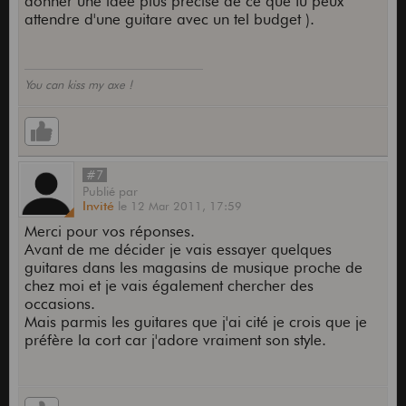
donner une idée plus précise de ce que tu peux
attendre d'une guitare avec un tel budget ).
You can kiss my axe !
#7
Publié
par
Invité
le
12 Mar 2011,
17:59
Merci pour vos réponses.
Avant de me décider je vais essayer quelques
guitares dans les magasins de musique proche de
chez moi et je vais également chercher des
occasions.
Mais parmis les guitares que j'ai cité je crois que je
préfère la cort car j'adore vraiment son style.