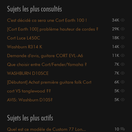
Sujets les plus consultés
C'est décidé ca sera une Cort Earth 100 !
34K
[Cort Earth 100] problème hauteur de cordes ?
29K
Cort Luce L450C
18K
Washburn R314 K
14K
Demande d'avis, guitare CORT EVL-A6
11K
Que choisir entre Cort/Fender/Yamaha ?
7K
WASHBURN D10SCE
7K
[Débutant] Achat première guitare folk Cort
6K
cort VS tanglewood ??
5K
AVIS: Washburn D10S?
5K
Sujets les plus actifs
Quel est ce modèle de Custom 77 Lon...
10