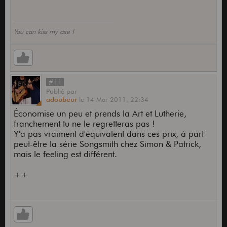
You can kiss my axe !
#11
Publié
par
adoubeur
le
14 Mar 2011,
22:34
Économise un peu et prends la Art et Lutherie,
franchement tu ne le regretteras pas !
Y'a pas vraiment d'équivalent dans ces prix, à part
peut-être la série Songsmith chez Simon & Patrick,
mais le feeling est différent.
++