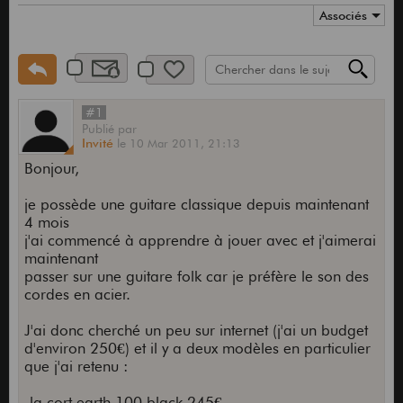
Associés
#1
Publié
par
Invité
le
10 Mar 2011,
21:13
Bonjour,
je possède une guitare classique depuis maintenant
4 mois
j'ai commencé à apprendre à jouer avec et j'aimerai
maintenant
passer sur une guitare folk car je préfère le son des
cordes en acier.
J'ai donc cherché un peu sur internet (j'ai un budget
d'environ 250€) et il y a deux modèles en particulier
que j'ai retenu :
-la cort earth 100 black 245€