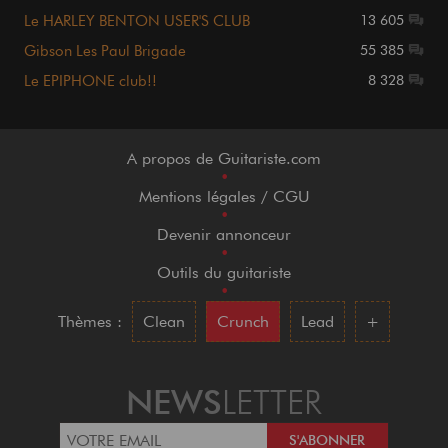
Le HARLEY BENTON USER'S CLUB
13 605
Gibson Les Paul Brigade
55 385
Le EPIPHONE club!!
8 328
A propos de Guitariste.com
•
Mentions légales / CGU
•
Devenir annonceur
•
Outils du guitariste
•
Thèmes :
Clean
Crunch
Lead
+
NEWS
LETTER