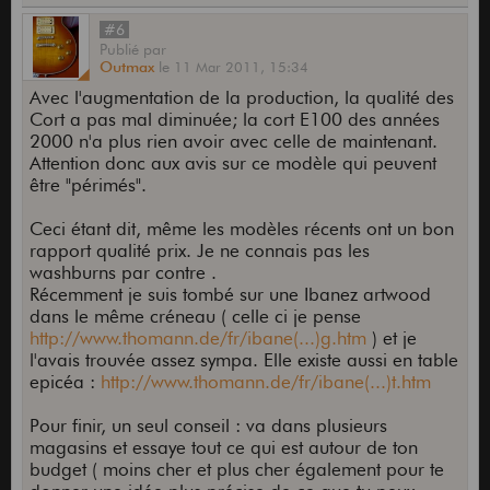
#6
Publié
par
Outmax
le
11 Mar 2011,
15:34
Avec l'augmentation de la production, la qualité des
Cort a pas mal diminuée; la cort E100 des années
2000 n'a plus rien avoir avec celle de maintenant.
Attention donc aux avis sur ce modèle qui peuvent
être "périmés".
Ceci étant dit, même les modèles récents ont un bon
rapport qualité prix. Je ne connais pas les
washburns par contre .
Récemment je suis tombé sur une Ibanez artwood
dans le même créneau ( celle ci je pense
http://www.thomann.de/fr/ibane(...)g.htm
) et je
l'avais trouvée assez sympa. Elle existe aussi en table
epicéa :
http://www.thomann.de/fr/ibane(...)t.htm
Pour finir, un seul conseil : va dans plusieurs
magasins et essaye tout ce qui est autour de ton
budget ( moins cher et plus cher également pour te