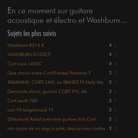
En ce moment sur guitare
acoustique et électro et Washburn...
Sujets les plus suivis
Washburn R314 K
4
WASHBURN D10SCE
4
Cort Luce L450C
4
Que choisir entre Cort/Fender/Yamaha ?
2
TAKAMINE, CORT, LAG, ou IBANEZ ?? Help Me
2
Demande d'avis, guitare CORT EVL-A6
2
Cort earth 700
2
cort VS tanglewood ??
2
[Débutant] Achat première guitare folk Cort
2
ma corde de mi aigu à pété, depuis mes cordes
2
grésillent