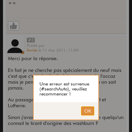
++
#3
Publié
par
Invité
le
11 Mar 2011,
11:09
Merci pour la réponse.
En fait je ne cherche pas spécialement du neuf mais
c'est que c'est plus facile à trouver que de l'occaz
mais je pense que je vais chercher un peu on sait
jamais.
Au passage merci pour le conseil pour Art et
Lutherie.
Sinon j'avais une autre question est-ce que quelqu'un
connait le tirant d'origine des washburn ?