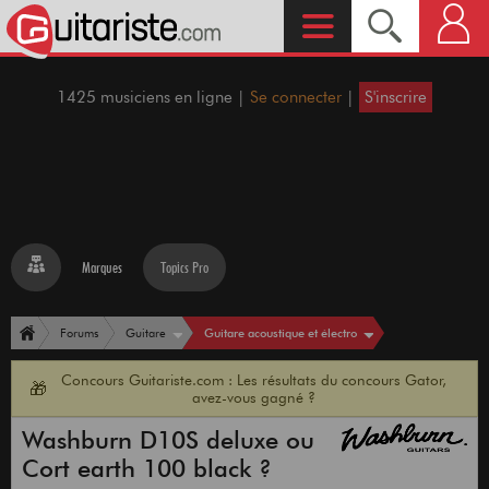
1425 musiciens en ligne |
Se connecter
|
S'inscrire
Marques
Topics Pro
Guitare acoustique et électro
Forums
Guitare
Concours Guitariste.com : Les résultats du concours Gator,
🎁
avez-vous gagné ?
Washburn D10S deluxe ou
Cort earth 100 black ?