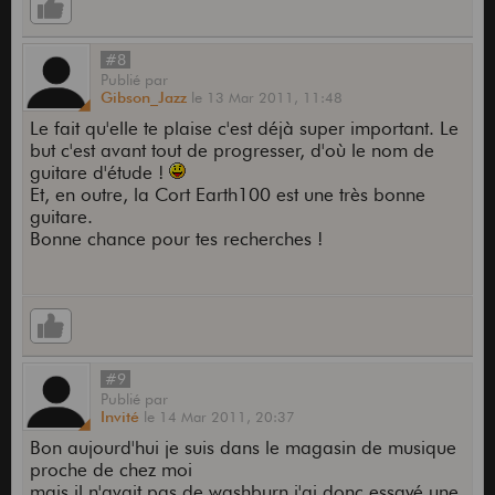
#8
Publié
par
Gibson_Jazz
le
13 Mar 2011,
11:48
Le fait qu'elle te plaise c'est déjà super important. Le
but c'est avant tout de progresser, d'où le nom de
guitare d'étude !
Et, en outre, la Cort Earth100 est une très bonne
guitare.
Bonne chance pour tes recherches !
#9
Publié
par
Invité
le
14 Mar 2011,
20:37
Bon aujourd'hui je suis dans le magasin de musique
proche de chez moi
mais il n'avait pas de washburn j'ai donc essayé une