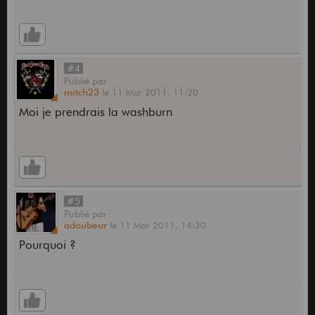
#4
Publié
par
mitch23
le
11 Mar 2011,
11:20
Moi je prendrais la washburn
#5
Publié
par
adoubeur
le
11 Mar 2011,
14:30
Pourquoi ?