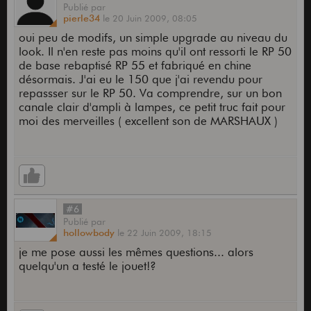
Publié
par
pierle34
le
20 Juin 2009,
08:05
oui peu de modifs, un simple upgrade au niveau du
look. Il n'en reste pas moins qu'il ont ressorti le RP 50
de base rebaptisé RP 55 et fabriqué en chine
désormais. J'ai eu le 150 que j'ai revendu pour
repassser sur le RP 50. Va comprendre, sur un bon
canale clair d'ampli à lampes, ce petit truc fait pour
moi des merveilles ( excellent son de MARSHAUX )
#6
Publié
par
hollowbody
le
22 Juin 2009,
18:15
je me pose aussi les mêmes questions... alors
quelqu'un a testé le jouet!?