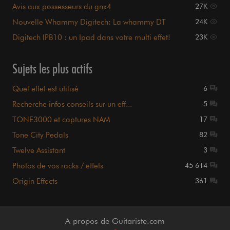
début d'année
Avis aux possesseurs du gnx4
27K
Nouvelle Whammy Digitech: La whammy DT
24K
Digitech IPB10 : un Ipad dans votre multi effet!
23K
Sujets les plus actifs
Quel effet est utilisé
6
Recherche infos conseils sur un eff...
5
TONE3000 et captures NAM
17
Tone City Pedals
82
Twelve Assistant
3
Photos de vos racks / effets
45 614
Origin Effects
361
A propos de Guitariste.com