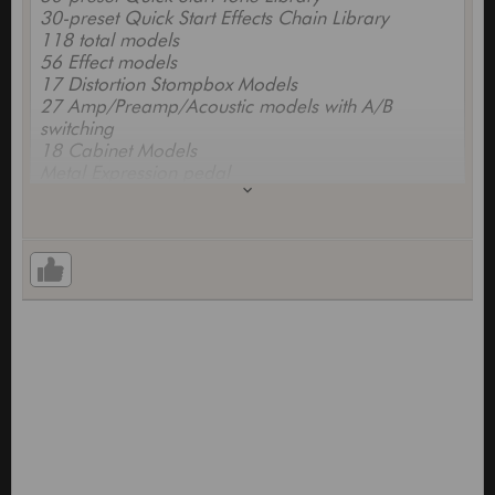
30-preset Quick Start Effects Chain Library
118 total models
56 Effect models
17 Distortion Stompbox Models
27 Amp/Preamp/Acoustic models with A/B
switching
18 Cabinet Models
Metal Expression pedal
High quality drum machine with 60 patterns
FRANCAIS:
. Multi-effet à modélisation pour guitare ( 118
sonorités différentes )
. Presets : 70 usine / 70 utilisateur
. Boite à rythme haute qualité 60 patterns
. 118 modèles au total : 73 effets ( jusqu' à 11
simultanés ), 27 amplis/pédales de saturation, 18
modèles enceintes
. Librairie rapide de sons 60-preset
. Authentiques reverbs Lexicon
. 3 Wahs