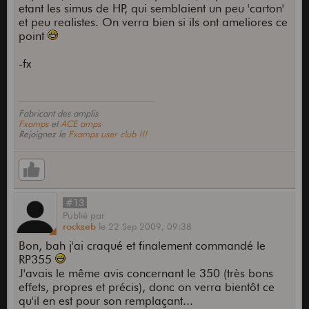
etant les simus de HP, qui semblaient un peu 'carton'
et peu realistes. On verra bien si ils ont ameliores ce
point
-fx
Fabricant des amplis
Fxamps
et
ACE amps
Rejoignez le
Fxamps user club !!!
#13
Publié
par
rockseb
le
22 Sep 2009,
09:38
Bon, bah j'ai craqué et finalement commandé le
RP355
J'avais le même avis concernant le 350 (très bons
effets, propres et précis), donc on verra bientôt ce
qu'il en est pour son remplaçant...