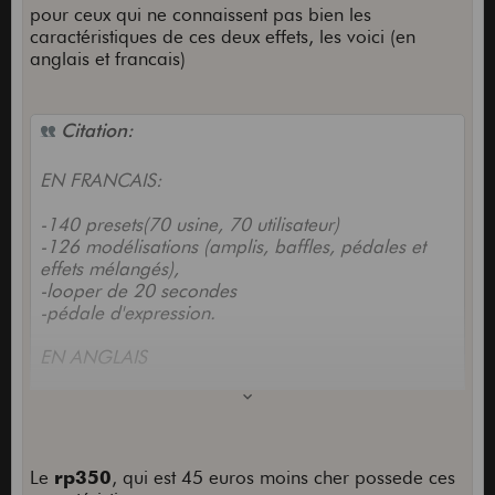
pour ceux qui ne connaissent pas bien les
caractéristiques de ces deux effets, les voici (en
anglais et francais)
Citation:
EN FRANCAIS:
-140 presets(70 usine, 70 utilisateur)
-126 modélisations (amplis, baffles, pédales et
effets mélangés),
-looper de 20 secondes
-pédale d'expression.
EN ANGLAIS
-34 Amp/Acoustic Types
-18 Cabinet Types
-30 Tone and 30 Effects Libraries
-140 presets (70 factory, 70 user)
Le
rp350
, qui est 45 euros moins cher possede ces
-60 High quality drum patterns