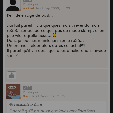
Publié
par
rockseb
le
21 Sep 2009,
11:23
Petit deterrage de post...
J'ai fait pareil il y a quelques mois : revendu mon
rp350, surtout parce que pas de mode stomp, et un
peu vite regretté aussi...
Donc je louches maintenant sur le rp355.
Un premier retour alors après cet achat??
Il parait qu'il y a aussi quelques améliorations niveau
son??
#11
Publié
par
8oris
le
21 Sep 2009,
21:24
rockseb a écrit :
Il parait qu'il y a aussi quelques améliorations