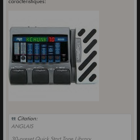
caractéristiques:
-Independent 1/4" Left and Right Outputs
-Amp / Mixer switch optimizes 1/4” outputs for
amps and mixers
Citation:
ANGLAIS
30-preset Quick Start Tone Library