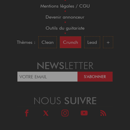
•
Mentions légales / CGU
•
Devenir annonceur
•
Outils du guitariste
•
Thèmes :
Clean
Crunch
Lead
+
NEWS
LETTER
NOUS
SUIVRE