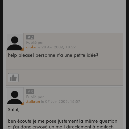
. 5 seconde de delai
#2
Publié
par
aioka
le
28 Avr 2009,
18:59
help please! personne n'a une petite idée?
#3
Publié
par
Zalkran
le
07 Juin 2009,
16:57
Salut,
ben écoute je me pose justement la même question
et j'ai donc envoyé un mail directement à digitech