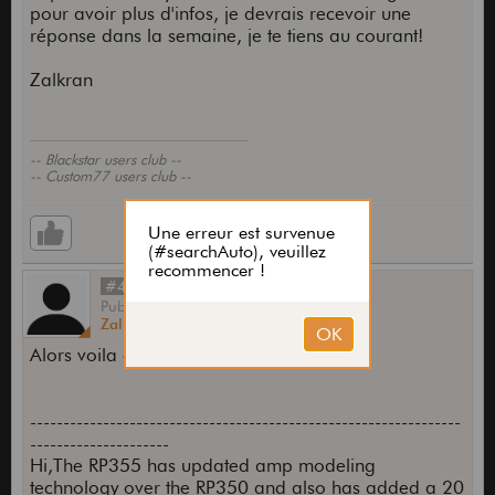
pour avoir plus d'infos, je devrais recevoir une
réponse dans la semaine, je te tiens au courant!
Zalkran
-- Blackstar users club --
-- Custom77 users club --
#4
Publié
par
Zalkran
le
09 Juin 2009,
22:32
Alors voila ce qu'on m'a répondu :
-----------------------------------------------------------------
---------------------
Hi,The RP355 has updated amp modeling
technology over the RP350 and also has added a 20