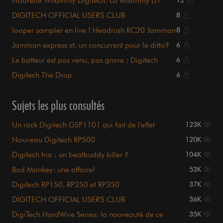
Nouvelle Whammy Digitech: La whammy DT
12
DIGITECH OFFICIAL USER'S CLUB
8
looper sampler en live ! Headrush RC20 Jamman
8
DL4... help !
Jamman express xt, un concurrent pour le ditto?
6
Le batteur est pas venu, pas grave : Digitech
6
SDRUM
Digitech The Drop
6
Sujets les plus consultés
Un rack Digitech GSP1101 qui fait de l'effet
123K
Nouveau Digitech RP500
120K
Digitech trio : un beatbuddy killer ?
104K
Bad Monkey: une affaire!
53K
Digitech RP150, RP250 et RP350
37K
DIGITECH OFFICIAL USER'S CLUB
36K
DigiTech HardWire Series: la nouveauté de ce
35K