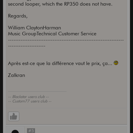
second looper, which the RP350 does not have.
Regards,
William ClaytonHarman
Music GroupTechnical Customer Service
-----------------------------------------------------------------
---------------------
Après est-ce que la différence vaut le prix, ça...
Zalkran
-- Blackstar users club --
-- Custom77 users club --
#5