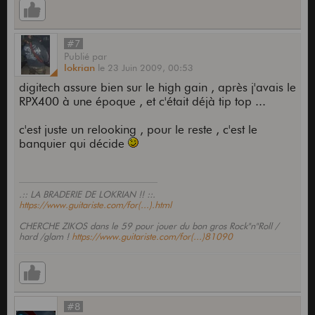
#7
Publié
par
lokrian
le
23 Juin 2009,
00:53
digitech assure bien sur le high gain , après j'avais le
RPX400 à une époque , et c'était déjà tip top ...
c'est juste un relooking , pour le reste , c'est le
banquier qui décide
.:: LA BRADERIE DE LOKRIAN !! ::.
https://www.guitariste.com/for(...).html
CHERCHE ZIKOS dans le 59 pour jouer du bon gros Rock"n"Roll /
hard /glam !
https://www.guitariste.com/for(...)81090
#8