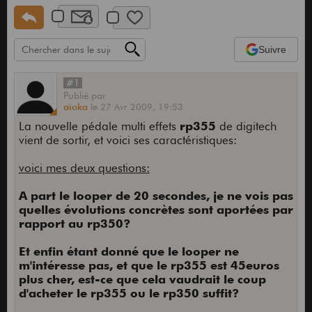
Suivre
#1
Publié
par
aioka
le
27 Avr 2009,
19:53
La nouvelle pédale multi effets
rp355
de digitech
vient de sortir, et voici ses caractéristiques:
voici mes deux questions:
A part le looper de 20 secondes, je ne vois pas
quelles évolutions concrètes sont aportées par
rapport au rp350?
Et enfin étant donné que le looper ne
m'intéresse pas, et que le rp355 est 45euros
plus cher, est-ce que cela vaudrait le coup
d'acheter le rp355 ou le rp350 suffit?