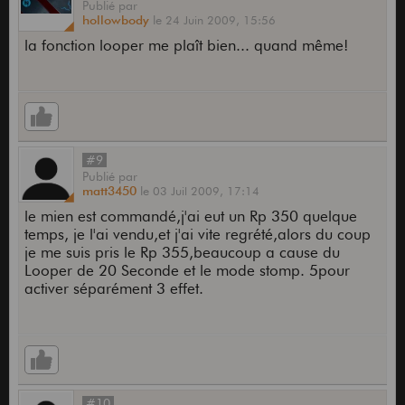
Publié
par
hollowbody
le
24 Juin 2009,
15:56
la fonction looper me plaît bien... quand même!
#9
Publié
par
matt3450
le
03 Juil 2009,
17:14
le mien est commandé,j'ai eut un Rp 350 quelque
temps, je l'ai vendu,et j'ai vite regrété,alors du coup
je me suis pris le Rp 355,beaucoup a cause du
Looper de 20 Seconde et le mode stomp. 5pour
activer séparément 3 effet.
#10