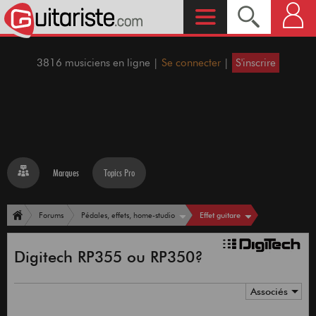
3816 musiciens en ligne |
Se connecter
|
S'inscrire
Marques
Topics Pro
Effet guitare
Forums
Pédales, effets, home-studio
Digitech RP355 ou RP350?
Associés