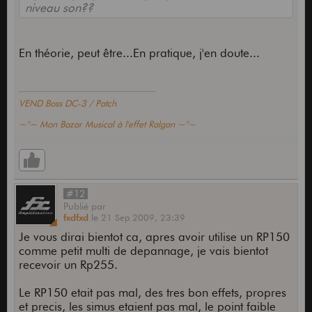
niveau son??
En théorie, peut être...En pratique, j'en doute...
VEND Boss DC-3 / Patch
~°~ Mon Bazar Musical à l'effet Ralgan ~°~
#12
Publié
par
fxdfxd
le
21 Sep 2009,
23:39
Je vous dirai bientot ca, apres avoir utilise un RP150
comme petit multi de depannage, je vais bientot
recevoir un Rp255.
Le RP150 etait pas mal, des tres bon effets, propres
et precis, les simus etaient pas mal, le point faible