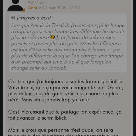
Publié
par
Gam
le
12 Mar 2009,
13:19
jimiyves a écrit :
Lorsque j'avais le Tonelab j'avais changé la lampe
d'origine pour une lampe très différente (je ne sais
plus la référence
), et j'avais dû refaire mes
presets et j'avais plus de gain. Mais la différence
est loin d'être celle des préamplis à lampes : y a
plus de différence lorsque l'on change une lampe
d'un préampli qui en a 3 ou 4 que lorsqu'on
change celle du Tonelab.
C'est ce que j'ai toujours lu sur les forum spécialisés
Valvetronix, que ça pouvait changer le son. Genre,
plus défini, plus de gain, voir plus chaud ou plus
aéré. Mais sans jamais trop y croire.
C'est intéressant que tu partage ton expérience, ça
fait avancer le schmilblick.
Mais je crois que personne n'est dupe, on sera