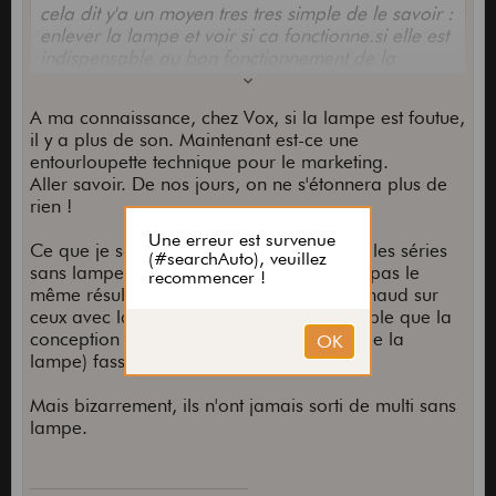
cela dit y'a un moyen tres tres simple de le savoir :
enlever la lampe et voir si ca fonctionne.si elle est
indispensable au bon fonctionnement de la
machine, je suppose que son influence est bien
plus grande que l'on pense .
A ma connaissance, chez Vox, si la lampe est foutue,
il y a plus de son. Maintenant est-ce une
entourloupette technique pour le marketing.
Aller savoir. De nos jours, on ne s'étonnera plus de
rien !
Ce que je sais, c'est que sur leurs amplis, les séries
sans lampes et avec lampes, ne donnent pas le
même résultat. C'est tout de même plus chaud sur
ceux avec lampe. Après, il est aussi possible que la
conception même de l'ampli (en-dehors de la
lampe) fasse que ça sonne mieux.
Mais bizarrement, ils n'ont jamais sorti de multi sans
lampe.