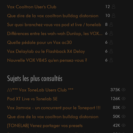
Vox Cooltron User's Club
12
Que dire de la vox cooltron bulldog distorsion
10
Sur quoi branchez vous vos pod xt live / tonelab
8
SE
Différences entre les wah-wah Dunlop, les VOX...
6
Quelle pédale pour un Vox ac30
6
Vox Delaylab ou le Flashback X4 Delay
6
Nouvelle VOX V845 qu'en pensez-vous ?
6
Sujets les plus consultés
///*** Vox ToneLab Users Club ***
375K
Pod XT Live vs Tonelab SE
126K
Vox Jamvox - un concurrent pour le Toneport !!!
83K
Que dire de la vox cooltron bulldog distorsion
50K
[TONELAB] Venez partager vos presets
42K