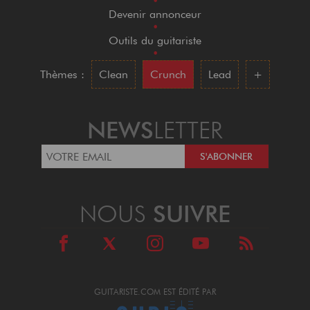
•
Devenir annonceur
•
Outils du guitariste
•
Thèmes :
Clean
Crunch
Lead
+
NEWS
LETTER
NOUS
SUIVRE
GUITARISTE.COM EST ÉDITÉ PAR