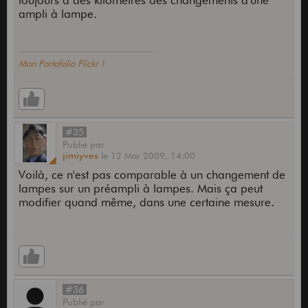
toujours à des kilomètres des changements d'une
ampli à lampe.
Mon Portofolio Flickr !
#35
Publié
par
jimiyves
le
12 Mar 2009,
14:00
Voilà, ce n'est pas comparable à un changement de
lampes sur un préampli à lampes. Mais ça peut
modifier quand même, dans une certaine mesure.
#36
Publié
par