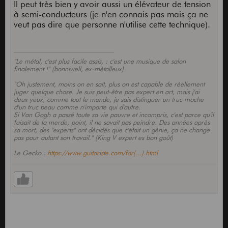
Il peut très bien y avoir aussi un élévateur de tension
à semi-conducteurs (je n'en connais pas mais ça ne
veut pas dire que personne n'utilise cette technique).
"Le métal, c'est plus facile assis, : c'est une musique de salon
finalement !" (bonniwell, ex-métalleux)
"Oh justement, moins on en sait, plus on est capable de réellement
juger quelque chose. Je suis peut-être pas expert en art, mais j'ai
deux yeux, comme tout le monde, je sais distinguer un truc moche
d'un truc beau comme n'importe qui d'autre.
Si Van Gogh a passé toute sa vie pauvre et incompris, c'est parce qu'il
faisait de la merde, point, il ne savait pas peindre. Des années après
sa mort, des "experts" ont décidés que c'était un génie, ça ne change
pas pour autant son travail." (King V expert es bon goût)
Le Gecko :
https://www.guitariste.com/for(...).html