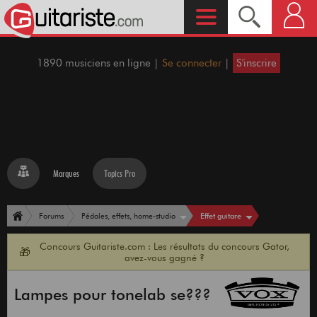
1890 musiciens en ligne |
Se connecter
|
S'inscrire
Marques
Topics Pro
Effet guitare
Forums
Pédales, effets, home-studio
Concours Guitariste.com : Les résultats du concours Gator,
🎁
avez-vous gagné ?
Lampes pour tonelab se???