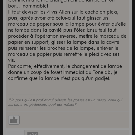
bor... inommable!
Il faut deviser les 4 vis Allen sur le cache en plexi,
puis, après avoir oté celui-ci,il faut glisser un
morceau de papier sous la lampe pour éviter qu'elle
ne tombe dans la cavité puis l'ôter. Ensuite,il faut
procéder à l'opération inverse, mettre le morceau de
papier en support, glisser la lampe dans la cavité
puis reinserer les broches de la lampe, enlever le
morceau de papier puis remettre le plexi avec ses
vis.
Par contre, effectivement, le changement de lampe
donne un coup de fouet immediat au Tonelab, je
confirme que la lampe n'est pas qu'un gadjet.
"Un gars qui est prof et qui déteste les gosses est un maso, celui qui
les aime est pédophile; quel dur métier!"
#39