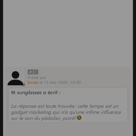
#31
Publié
par
Invité
le
12 Mar 2009,
10:20
sunglasses a écrit :
La réponse est toute trouvée: cette lampe est un
gadget marketing qui n'a qu'une infime influence
sur le son du pédalier, point!