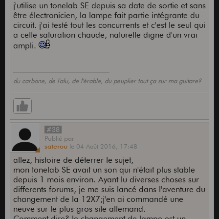
j'utilise un tonelab SE depuis sa date de sortie et sans
être électronicien, la lampe fait partie intégrante du
circuit. j'ai testé tout les concurrents et c'est le seul qui
a cette saturation chaude, naturelle digne d'un vrai
ampli.
du carbone, de l'alu, de l'érable, du peuplier tout ça sur ma guitare?
#38
Publié
par
saterou
le
04 Août 2016,
17:48
allez, histoire de déterrer le sujet,
mon tonelab SE avait un son qui n'était plus stable
depuis 1 mois environ. Ayant lu diverses choses sur
differents forums, je me suis lancé dans l'aventure du
changement de la 12X7;j'en ai commandé une
neuve sur le plus gros site allemand.
Comment dire? le changement de lampe est un