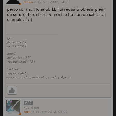
tatieu
le
12 Mar 2009,
14:32
perso sur mon tonelab LE j'ai réussi à obtenir plein
de sons differant en tournant le bouton de sélection
d'ampli :-) :-)
gtr :
ibanez as 73
lag T100ACE
ampli:
ibanez tsa 15 H
vox pathfinder 15 r
Pedales :
vox tonelab LE
mooer cruncher, trelicopter, reecho, skyverb
#37
Publié
par
caril
le
11 Janv 2013,
01:00