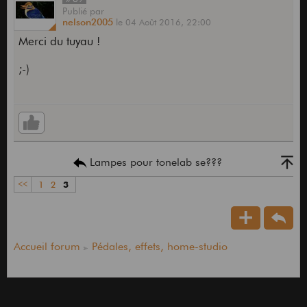
Publié
par
nelson2005
le
04 Août 2016,
22:00
Merci du tuyau !
;-)
Lampes pour tonelab se???
<<
1
2
3
Accueil forum
Pédales, effets, home-studio