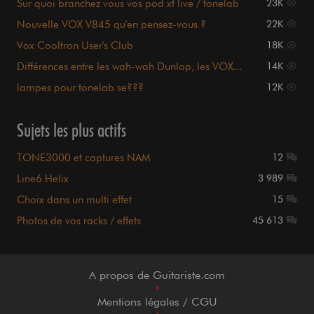
Sur quoi branchez vous vos pod xt live / tonelab
23K
SE
Nouvelle VOX V845 qu'en pensez-vous ?
22K
Vox Cooltron User's Club
18K
Différences entre les wah-wah Dunlop, les VOX...
14K
lampes pour tonelab se???
12K
Sujets les plus actifs
TONE3000 et captures NAM
12
Line6 Helix
3 989
Choix dans un multi effet
15
Photos de vos racks / effets
45 613
A propos de Guitariste.com
•
Mentions légales / CGU