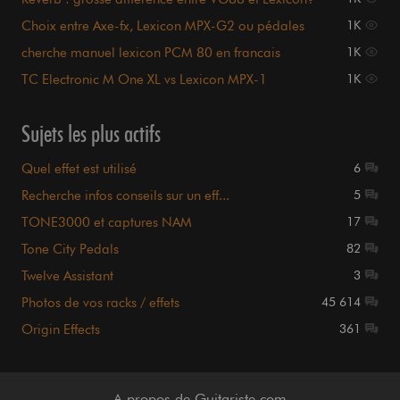
Choix entre Axe-fx, Lexicon MPX-G2 ou pédales
1K
cherche manuel lexicon PCM 80 en francais
1K
TC Electronic M One XL vs Lexicon MPX-1
1K
Sujets les plus actifs
Quel effet est utilisé
6
Recherche infos conseils sur un eff...
5
TONE3000 et captures NAM
17
Tone City Pedals
82
Twelve Assistant
3
Photos de vos racks / effets
45 614
Origin Effects
361
A propos de Guitariste.com