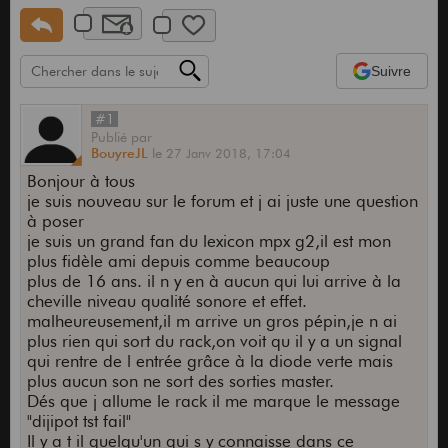
Suivre
#1
Publié
par
BouyreJL
le
27 Janv 2018,
17:04
Bonjour à tous
je suis nouveau sur le forum et j ai juste une question
à poser
je suis un grand fan du lexicon mpx g2,il est mon
plus fidèle ami depuis comme beaucoup
plus de 16 ans. il n y en à aucun qui lui arrive à la
cheville niveau qualité sonore et effet.
malheureusement,il m arrive un gros pépin,je n ai
plus rien qui sort du rack,on voit qu il y a un signal
qui rentre de l entrée grâce à la diode verte mais
plus aucun son ne sort des sorties master.
Dés que j allume le rack il me marque le message
"dijipot tst fail"
Il y a t il quelqu'un qui s y connaisse dans ce