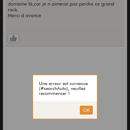
domaine là,car je n aimerai pas perdre ce grand
rack.
Merci d avance