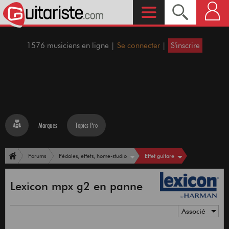
1576 musiciens en ligne |
Se connecter
|
S'inscrire
Marques
Topics Pro
Effet guitare
Forums
Pédales, effets, home-studio
Lexicon mpx g2 en panne
Associé