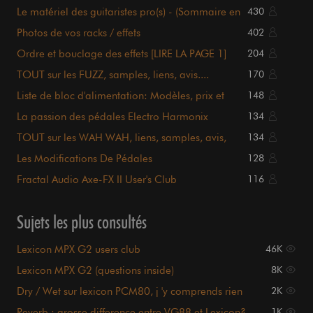
Le matériel des guitaristes pro(s) - (Sommaire en
430
page 1)
Photos de vos racks / effets
402
Ordre et bouclage des effets [LIRE LA PAGE 1]
204
TOUT sur les FUZZ, samples, liens, avis....
170
sommaire P.1
Liste de bloc d'alimentation: Modèles, prix et
148
détails.
La passion des pédales Electro Harmonix
134
TOUT sur les WAH WAH, liens, samples, avis,
134
sommaire en P.1
Les Modifications De Pédales
128
Fractal Audio Axe-FX II User's Club
116
Sujets les plus consultés
Lexicon MPX G2 users club
46K
Lexicon MPX G2 (questions inside)
8K
Dry / Wet sur lexicon PCM80, j 'y comprends rien
2K
Reverb : grosse difference entre VG88 et Lexicon?
1K