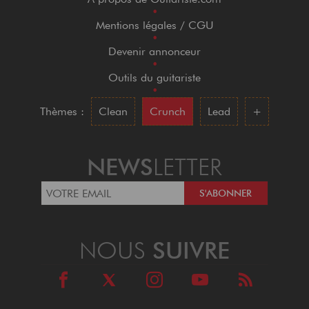
•
Mentions légales / CGU
•
Devenir annonceur
•
Outils du guitariste
•
Thèmes :
Clean
Crunch
Lead
+
NEWS
LETTER
NOUS
SUIVRE