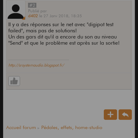
#2
Publié
par
d402
le
27 Janv 2018,
18:35
Il y a des réponses sur le net avec "digipot test
failed", mais pas de solutions!
Un des gars dit qu'il a encore du son au niveau
"Send" et que le problème est après sur la sortie!
http://srsystemaudio.blogspot.fr/
Accueil forum
Pédales, effets, home-studio