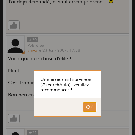
J'ai déja demandé, et sauf erreur je prend...
#20
Publié
par
vinyx
le
23 Janv 2007,
17:58
Voila quelque chose d'utile !
Niarf !
C'est trop injuste
Bon ben enjoy
#21