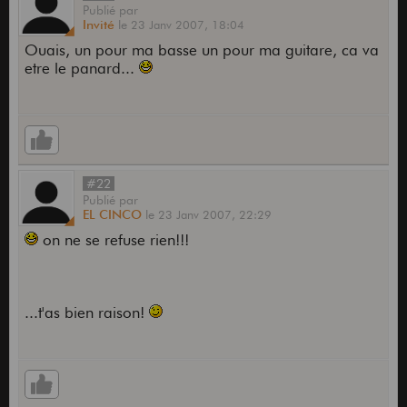
Publié
par
Invité
le
23 Janv 2007,
18:04
Ouais, un pour ma basse un pour ma guitare, ca va
etre le panard...
#22
Publié
par
EL CINCO
le
23 Janv 2007,
22:29
on ne se refuse rien!!!
...t'as bien raison!