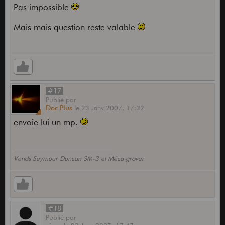
Pas impossible
Mais mais question reste valable
#17
Publié
par
Doc Plus
le
23 Janv 2007,
17:32
envoie lui un mp.
Vends Seymour Duncan SM-3 et Méca grover
#18
Publié
par