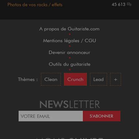
Photos de vos racks / effets
45 613
A propos de Guitariste.com
•
Mentions légales / CGU
•
Devenir annonceur
•
Outils du guitariste
•
Thèmes :
Clean
Crunch
Lead
+
NEWS
LETTER