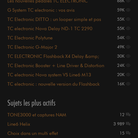
Les nouvelles pédales TC ELECTRONIC
68K
G System TC electronic : vos avis
59K
TC Electronic DITTO : un looper simple et pas
55K
cher
TC electronic Nova Delay ND-1 TC 2290
55K
(sample)
TC Electronic Polytune
54K
TC Electronic G-Major 2
49K
TC ELECTRONIC Flashback X4 Delay &amp;
30K
Looper
TC Electronic Booster + Line Driver & Distortion
24K
TC electronic Nova system VS Line6 M13
20K
TC electronic : nouvelle version du Flashback
16K
(Ego delay)
Sujets les plus actifs
TONE3000 et captures NAM
12
Line6 Helix
3 989
Choix dans un multi effet
15