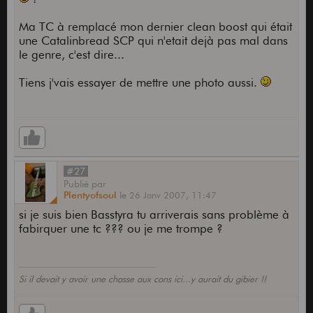
Ma TC à remplacé mon dernier clean boost qui était
une Catalinbread SCP qui n'etait dejà pas mal dans
le genre, c'est dire...
Tiens j'vais essayer de mettre une photo aussi.
#27
Publié
par
Plentyofsoul
le
26 Janv 2007,
11:47
si je suis bien Basstyra tu arriverais sans problème à
fabirquer une tc ??? ou je me trompe ?
Si il devait y avoir une chasse aux cons ici...y aurait du gibier !!