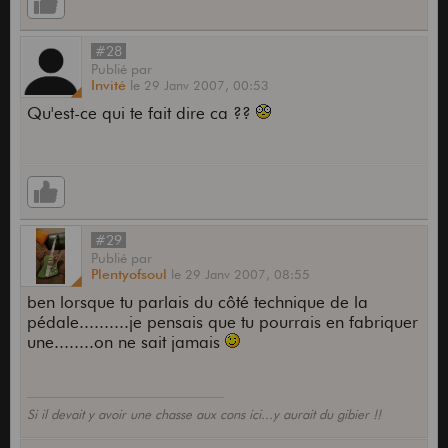
#28
Publié
par
Invité
le
29 Janv 2007,
00:53
Qu'est-ce qui te fait dire ca ??
#29
Publié
par
Plentyofsoul
le
29 Janv 2007,
08:55
ben lorsque tu parlais du côté technique de la
pédale..........je pensais que tu pourrais en fabriquer
une........on ne sait jamais
Si il devait y avoir une chasse aux cons ici...y aurait du gibier !!