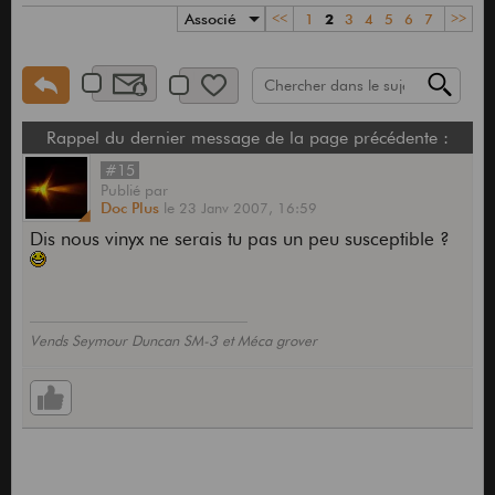
Associé
<<
1
2
3
4
5
6
7
>>
Rappel du dernier message de la page précédente :
#15
Publié
par
Doc Plus
le
23 Janv 2007,
16:59
Dis nous vinyx ne serais tu pas un peu susceptible ?
Vends Seymour Duncan SM-3 et Méca grover