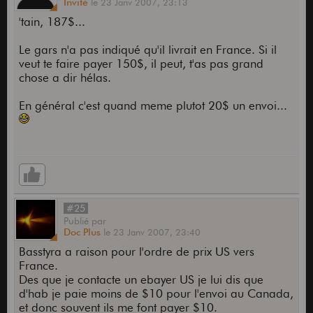
Invité
le
23 Janv 2007,
23:13
'tain, 187$...
Le gars n'a pas indiqué qu'il livrait en France. Si il
veut te faire payer 150$, il peut, t'as pas grand
chose a dir hélas.
En général c'est quand meme plutot 20$ un envoi...
#25
Publié
par
Doc Plus
le
23 Janv 2007,
23:40
Basstyra a raison pour l'ordre de prix US vers
France.
Des que je contacte un ebayer US je lui dis que
d'hab je paie moins de $10 pour l'envoi au Canada,
et donc souvent ils me font payer $10.