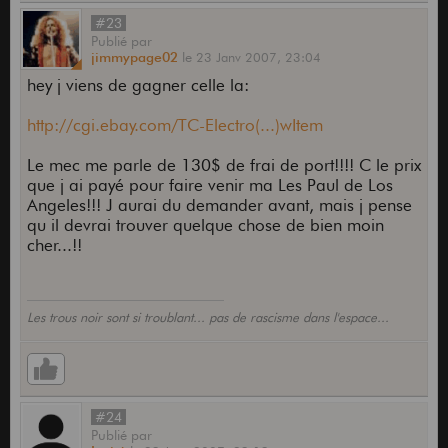
#23
Publié
par
jimmypage02
le
23 Janv 2007,
23:04
hey j viens de gagner celle la:
http://cgi.ebay.com/TC-Electro(...)wItem
Le mec me parle de 130$ de frai de port!!!! C le prix
que j ai payé pour faire venir ma Les Paul de Los
Angeles!!! J aurai du demander avant, mais j pense
qu il devrai trouver quelque chose de bien moin
cher...!!
Les trous noir sont si troublant... pas de rascisme dans l'espace...
#24
Publié
par