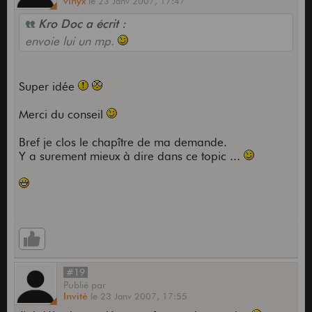
vinyx
le
23 Janv 2007,
17:47
Kro Doc a écrit :
envoie lui un mp.
Super idée
Merci du conseil
Bref je clos le chapître de ma demande.
Y a surement mieux à dire dans ce topic ...
#19
Publié
par
Invité
le
23 Janv 2007,
17:55