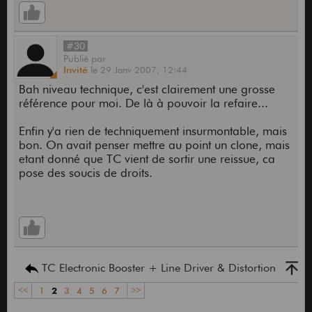
#30
Publié
par
Invité
le
29 Janv 2007,
12:44
Bah niveau technique, c'est clairement une grosse
référence pour moi. De là à pouvoir la refaire...
Enfin y'a rien de techniquement insurmontable, mais
bon. On avait penser mettre au point un clone, mais
etant donné que TC vient de sortir une reissue, ca
pose des soucis de droits.
TC Electronic Booster + Line Driver & Distortion
<<
1
2
3
4
5
6
7
>>