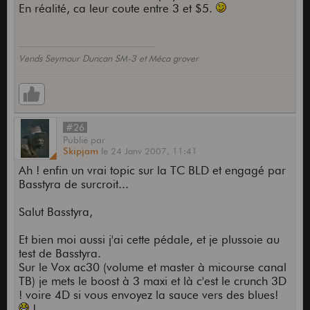
En réalité, ca leur coute entre 3 et $5.
Vends Seymour Duncan SM-3 et Méca grover
#26
Publié
par
Skipjam
le
24 Janv 2007,
11:41
Ah ! enfin un vrai topic sur la TC BLD et engagé par
Basstyra de surcroit...
Salut Basstyra,
Et bien moi aussi j'ai cette pédale, et je plussoie au
test de Basstyra.
Sur le Vox ac30 (volume et master à micourse canal
TB) je mets le boost à 3 maxi et là c'est le crunch 3D
! voire 4D si vous envoyez la sauce vers des blues!
!