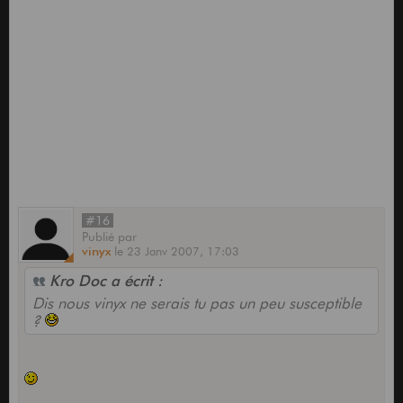
#16
Publié
par
vinyx
le
23 Janv 2007,
17:03
Kro Doc a écrit :
Dis nous vinyx ne serais tu pas un peu susceptible
?