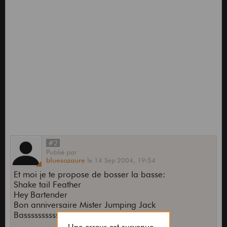
#2
Publié
par
bluesozaure
le
14 Sep 2004,
19:54
Et moi je te propose de bosser la basse:
Shake tail Feather
Hey Bartender
Bon anniversaire Mister Jumping Jack
Bassssssssssssssssssssssssssss