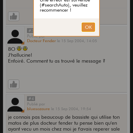
#3
Publié
par
Docteur Fender
le
15 Sep 2004,
14:05
8O
J'hallucine!
Enfoiré. Comment tu as trouvé le message ?
#4
Publié
par
bluesozaure
le
15 Sep 2004,
19:54
je connais pas beaucoup de bassiste qui utilise ton
matos de plus docteur fender tu pense bien qu'en
ayant vecu un mois chez moi je t'avais reperer sale