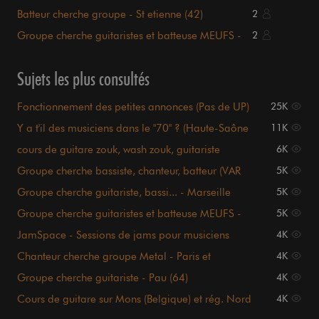
Batteur cherche groupe - St etienne (42)
2
Groupe cherche guitaristes et batteuse MEUFS -
2
Lyon (69)
Sujets les plus consultés
Fonctionnement des petites annonces (Pas de UP)
25K
Y a t'il des musiciens dans le "70" ? (Haute-Saône
11K
cours de guitare zouk, wash zouk, guitariste
6K
antillais
Groupe cherche bassiste, chanteur, batteur (VAR
5K
83)
Groupe cherche guitariste, bassi... - Marseille
5K
13eme arrdt
Groupe cherche guitaristes et batteuse MEUFS -
5K
Lyon (69)
JamSpace - Sessions de jams pour musiciens
4K
amateurs
Chanteur cherche groupe Metal - Paris et
4K
banlieue (95/78)
Groupe cherche guitariste - Pau (64)
4K
Cours de guitare sur Mons (Belgique) et rég. Nord
4K
(Maubeuge)