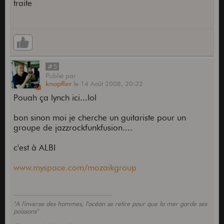
traite
#5
Publié
par
knopfler
le
14 Août 2008,
20:32
Pouah ça lynch ici...lol
bon sinon moi je cherche un guitariste pour un
groupe de jazzrockfunkfusion....
c'est à ALBI
www.myspace.com/mozaikgroup
"A l'inverse des hommes, l'océan se retire pour que la mer garde ses
poissons"