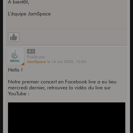
A bientôt,
L'équipe JamSpace
#5
Publié
par
JamSpace
le
16 Juil 2020,
10:04
Hello !
Notre premier concert en Facebook live a eu lieu
mercredi dernier, retrouvez la vidéo du live sur
YouTube :