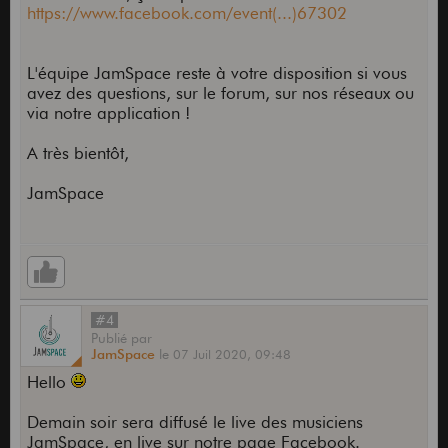
https://www.facebook.com/event(...)67302
L'équipe JamSpace reste à votre disposition si vous
avez des questions, sur le forum, sur nos réseaux ou
via notre application !
A très bientôt,
JamSpace
#4
Publié
par
JamSpace
le
07 Juil 2020,
09:48
Hello
Demain soir sera diffusé le live des musiciens
JamSpace, en live sur notre page Facebook.