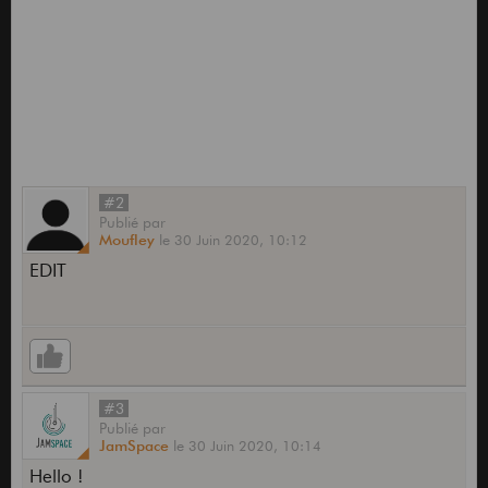
#2
Publié
par
Moufley
le
30 Juin 2020,
10:12
EDIT
#3
Publié
par
JamSpace
le
30 Juin 2020,
10:14
Hello !