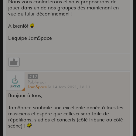
Nous vous contacterons et vous proposerons de
jouer dans un de nos groupes dès maintenant en
vue du futur déconfinement !
A bientôt
L'équipe JamSpace
#12
Publié
par
JamSpace
le
14 Janv 2021,
16:11
Bonjour à tous,
JamSpace souhaite une excellente année à tous les
musiciens et espère que celle-ci sera faite de
répétitions, studios et concerts (côté tribune ou côté
scène) !