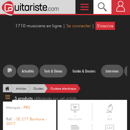
1710 musiciens en ligne |
Se connecter
|
S'inscrire
Actualités
Tests & Démos
Guides & Dossiers
Interviews
Guitare électrique
Articles
Guides
5 produits
référencés sur cet article
Marque :
PRS
-
-
Réf. :
SE 277 Baritone -
Marchand
Test
2017