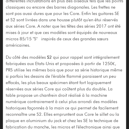
différentes incrustations en plus des oiseaux tels que les points
classiques ou encore des barres diagonales. Les frettes ne
sont pas aussi dures que pour les Core. Enfin les guitares SE
et S2 sont livrées dans une housse plutôt qu'en étui réservés
aux séries Core. A noter que les têtes des séries 2017 ont été
mises à jour et que ces modèles sont équipés de nouveaux
micros 85/15 "S" inspirés de ceux des grandes sœurs
américaines.
Du côté des modèles
S2
qui pour rappel sont intégralement
fabriquées aux Etats-Unis et proposées à partir de 1250€,
PRS utilise les mêmes bois que pour sa série historique même
si parfois les dessins de l'érable flammé paraissent un peu
effacés, les plus beaux spécimen étant fort logiquement
réservées aux séries Core qui coûtent plus du double. La
table propose un chanfrein droit réalisé à la machine
numérique contrairement à celui plus arrondi des modèles
historiques façonnés à la main ce qui permet de facilement
reconnaître une S2. Elles empruntent aux Core le sillet ou la
plaque en aluminium du jack et chez les SE la technique de
fabrication du manche, les micros et l'électronique ainsi que