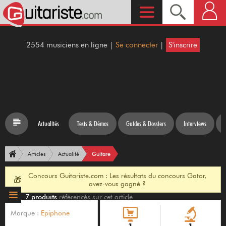
2554 musiciens en ligne |
Se connecter
|
S'inscrire
Actualités
Tests & Démos
Guides & Dossiers
Interviews
Guitare
Articles
Actualité
Concours Guitariste.com : Les résultats du concours Gator,
🎁
avez-vous gagné ?
7 produits
référencés sur cet article
Marque :
Epiphone