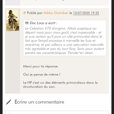
#
Publié par
Mikka Grytviken
le
13/07/2025 19:25
Doc Loco a écrit :
Le Celestion V70 d'origine. J'étais sceptique au
départ mais pour mon goût, c'est impeccable - et
je suis certain qu'il joue un rôle primordial dans le
fait que l'ampli encaisse à merveille les fuzz et
overdrive, et par ailleurs a une saturation naturelle
très agréable et pas du tout fizzy. Sans pour autant
perdre ses caractéristiques "Fender"en clean.
Merci pour ta réponse.
Oui je pense de même !
Le HP c'est un des éléments primordiaux dans la
structuration du son.
Écrire un commentaire