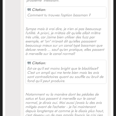
"problème" inexistant.
Citation:
Comment tu trouves l'option bassman ?
Sympa mais à vrai dire, je n'en ai pas beaucoup
l'utilité. A priori, je m'étais dit qu'elle allait m'être
très utile, car j'aime bien utiliser des fuzz par
exemple, et "on" m'avait dit qu'elles passaient
beaucoup mieux sur un canal typé bassman que
deluxe reverb ... sauf qu'en pratique, elles passent
à merveille sur le canal normal!
Citation:
Est-ce qu'il est moins bright que le blackface?
C'est un ampli qui me tente bien mais les avis
sont contradictoires quant au souffle ou bruit de
fond qu'il peut produire.
Notamment vu la manière dont les pédales de
satus et fuzz passent à merveille sur le canal
normal, je dirais oui. Moi aussi j'avais lu des avis
mitigés avant de l'acheter - je l'ai maintenant
depuis longtemps et comme je le disais plus haut,
c'est devenu un de mes amplis favoris (je n'ai rien