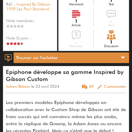
1
1
Réf. :
Inspired By Gibson
Marchand
Test
1959 Les Paul Standard
Note membres :
1
-
Article
Avis
Note G.com :
-
1
Annonce
Discussion
Trouver où l'acheter
Epiphone développe sa gamme Inspired by
Gibson Custom
Julien Bitoun
le 23 avril 2024
69
Commenter
Les premiers modèles Epiphone développés en
collaboration avec le Custom Shop de Gibson ont été de
franc succès qui ont convaincu même les plus snobs,
entre la réplique de Greeny, la Adam Jones ou encore
les récentes Firebird. Mais ça n'était que le début !