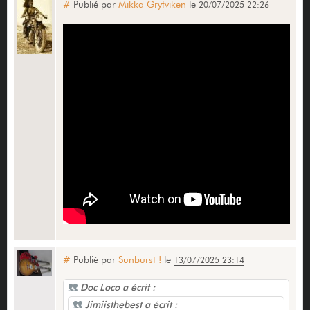
#
Publié par
Mikka Grytviken
le
20/07/2025 22:26
#
Publié par
Sunburst !
le
13/07/2025 23:14
Doc Loco a écrit :
Jimiisthebest a écrit :