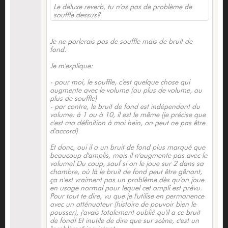
Le deluxe reverb, tu n'as pas de problème de
souffle dessus?
Je ne parlerais pas de souffle mais de bruit de
fond.
Je m'explique:
- pour moi, le souffle, c'est quelque chose qui
augmente avec le volume (au plus de volume, au
plus de souffle)
- par contre, le bruit de fond est indépendant du
volume: à 1 ou à 10, il est le même (je précise que
c'est ma définition à moi hein, on peut ne pas être
d'accord)
Et donc, oui il a un bruit de fond plus marqué que
beaucoup d'amplis, mais il n'augmente pas avec le
volume! Du coup, sauf si on le joue sur 2 dans sa
chambre, où là le bruit de fond peut être gênant,
ça n'est vraiment pas un problème dès qu'on joue
en usage normal pour lequel cet ampli est prévu.
Pour tout te dire, vu que je l'utilise en permanence
avec un atténuateur (histoire de pouvoir bien le
pousser), j'avais totalement oublié qu'il a ce bruit
de fond! Et inutile de dire que sur scène, c'est un