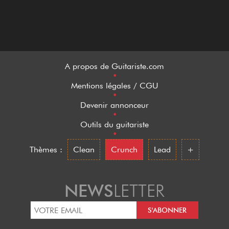
A propos de Guitariste.com
•
Mentions légales / CGU
•
Devenir annonceur
•
Outils du guitariste
•
Thèmes :
Clean
Crunch
Lead
+
NEWS
LETTER