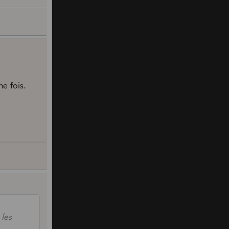
e fois.
 les