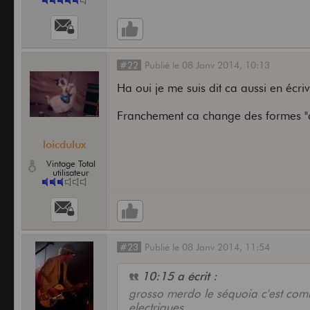
#22
Publié
le
08 Janv 2014,
10:13
Ha oui je me suis dit ca aussi en écri
Franchement ca change des formes "cla
loicdulux
Vintage Total
utilisateur
#23
Publié
le
08 Janv 2014,
11:54
10:15 a écrit :
grosso merdo le séquoia c'est comme
electriques