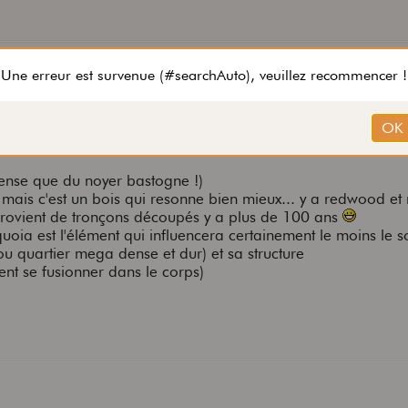
e cèdre ! C'est plus utilisé pour les acoustiques que pour le
 dense que du noyer bastogne !)
mais c'est un bois qui resonne bien mieux... y a redwood e
 provient de tronçons découpés y a plus de 100 ans
equoia est l'élément qui influencera certainement le moins le s
ou quartier mega dense et dur) et sa structure
ent se fusionner dans le corps)