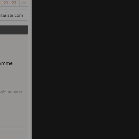
0
21
22
>>
tariste.com
 comme
sic. Music is