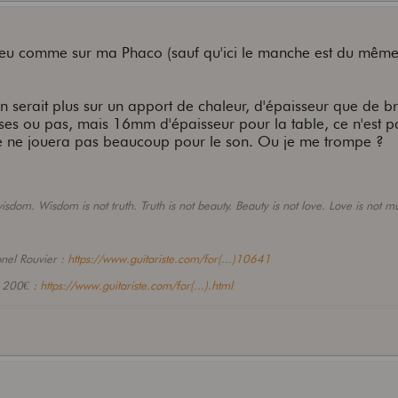
peu comme sur ma Phaco (sauf qu'ici le manche est du même
 serait plus sur un apport de chaleur, d'épaisseur que de br
êtises ou pas, mais 16mm d'épaisseur pour la table, ce n'est 
lle ne jouera pas beaucoup pour le son. Ou je me trompe ?
sdom. Wisdom is not truth. Truth is not beauty. Beauty is not love. Love is not mu
onel Rouvier :
https://www.guitariste.com/for(...)10641
- 200€ :
https://www.guitariste.com/for(...).html