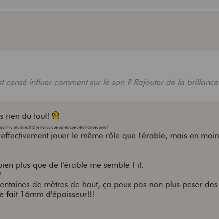
st censé influer comment sur le son ? Rajouter de la brillan
s rien du tout!
ui m'a plu direct! Et je n'ai su que après que c'était du sequoia!
 effectivement jouer le même rôle que l'érable, mais en moin
. bien plus que de l'érable me semble-t-il.
ntaines de mètres de haut, ça peux pas non plus peser des 
e fait 16mm d'épaisseur!!!