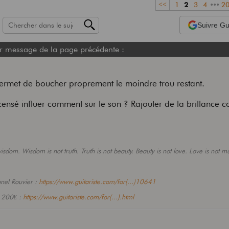
<<
1
2
3
4
•••
2
Suivre
Gui
r message de la page précédente :
permet de boucher proprement le moindre trou restant.
censé influer comment sur le son ? Rajouter de la brillance
sdom. Wisdom is not truth. Truth is not beauty. Beauty is not love. Love is not mu
onel Rouvier :
https://www.guitariste.com/for(...)10641
- 200€ :
https://www.guitariste.com/for(...).html