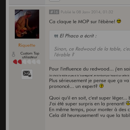
#16
Publié
le
08 Janv 2014,
01:32
Ca claque le MOP sur l'ébène!
El Phaco a écrit :
Riquette
Sinon, ce Redwood de la table, c'e
Custom Top
l'érable ?
utilisateur
Pour l'influence du redwood... j'en sai
J'ai choisi la table un peu à la "ouanégaine", en tombant par hasard sur celle-là q
Plus sérieusement je pense que ça va
prononcé... un expert?
Quoi qu'il en soit, c'est super léger..
J'ai été super surpris en la prenant!
En même temps, pour monter à des ce
Cela dit heureusement! vu que la tabl