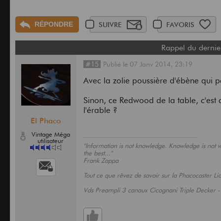
RÉPONDRE
SUIVRE
FAVORIS
Rappel du dernie
#15
Publié
le
07 Janv 2014,
23:19
Avec la zolie poussière d'ébène qui 
Sinon, ce Redwood de la table, c'est 
l'érable ?
El Phaco
Vintage Méga
utilisateur
"Information is not knowledge. Knowledge is not wi
the best..."
Frank Zappa
Tout ce que rêvez de savoir sur la Phacocaster Li
Vds Preampli 3 canaux Cicognani Triple Decker 