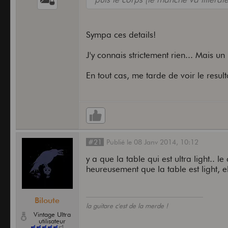
Sympa ces details!
J'y connais strictement rien... Mais u
En tout cas, me tarde de voir le result
#21
Publié
le
08 Janv 2014,
10:12
y a que la table qui est ultra light.
heureusement que la table est light, 
Biloute
la guitare c'est de la merde !
Vintage Ultra
utilisateur