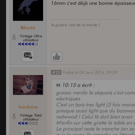
16mm c'est déjà une bonne épaisseur 
la guitare c'est de la merde !
Biloute
Vintage Ultra
utilisateur
#20
Publié
le
08 Janv 2014,
09:59
10:15 a écrit :
grosso merdo le séquoia c'est comme
electriques
C'est un bois tres light (3 fois mo
loicdulux
presque aussi light que du basswoo
Vintage Total
redwwod ! Celui là doit bien avoi
utilisateur
M'enfin sur cette gratte la table en
Le principal reste le manche (en ac
puis le corps (le manche va littéra