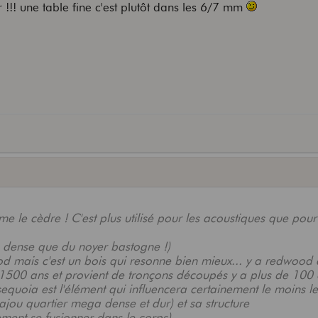
!!! une table fine c'est plutôt dans les 6/7 mm
 le cèdre ! C'est plus utilisé pour les acoustiques que pour
ins dense que du noyer bastogne !)
d mais c'est un bois qui resonne bien mieux... y a redwood 
r 1500 ans et provient de tronçons découpés y a plus de 100
 sequoia est l'élément qui influencera certainement le moins le
ajou quartier mega dense et dur) et sa structure
lement se fusionner dans le corps)