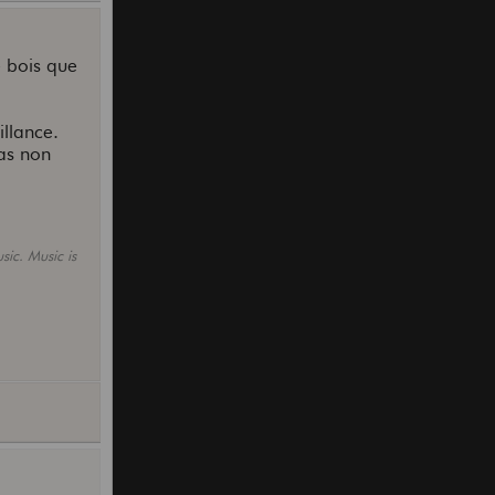
 bois que
illance.
pas non
sic. Music is