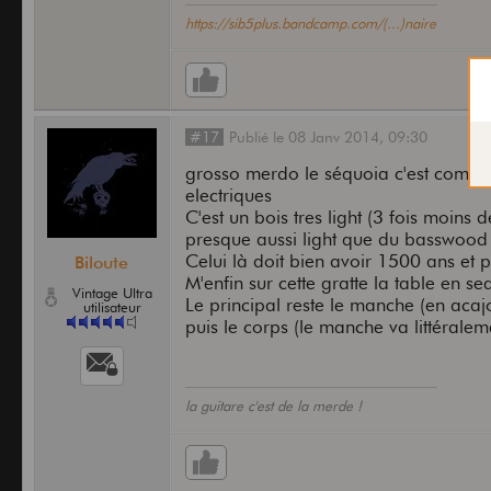
https://sib5plus.bandcamp.com/(...)naire
#17
Publié
le
08 Janv 2014,
09:30
grosso merdo le séquoia c'est comme l
electriques
C'est un bois tres light (3 fois moins
presque aussi light que du basswood 
Celui là doit bien avoir 1500 ans et
Biloute
M'enfin sur cette gratte la table en s
Vintage Ultra
Le principal reste le manche (en acaj
utilisateur
puis le corps (le manche va littéralem
la guitare c'est de la merde !