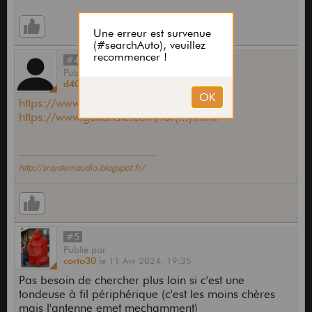
#4
Publié
par
d402
le
11 Avr 2024,
19:27
https://www.guitariste.com/for(...).html
https://www.guitariste.com/for(...).html
http://srsystemaudio.blogspot.fr/
#5
Publié
par
corto30
le
11 Avr 2024,
19:35
Pas besoin de chercher plus loin si c'est une
tondeuse à fil périphérique (c'est les moins chères
mais l'antenne emet mechamment)