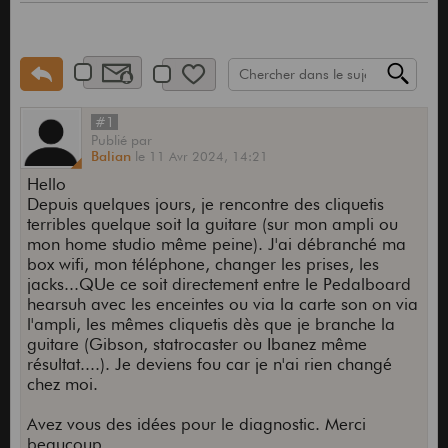
#1
Publié
par
Balian
le
11 Avr 2024,
14:21
Hello
Depuis quelques jours, je rencontre des cliquetis
terribles quelque soit la guitare (sur mon ampli ou
mon home studio même peine). J'ai débranché ma
box wifi, mon téléphone, changer les prises, les
jacks...QUe ce soit directement entre le Pedalboard
hearsuh avec les enceintes ou via la carte son on via
l'ampli, les mêmes cliquetis dès que je branche la
guitare (Gibson, statrocaster ou Ibanez même
résultat....). Je deviens fou car je n'ai rien changé
chez moi.
Avez vous des idées pour le diagnostic. Merci
beaucoup