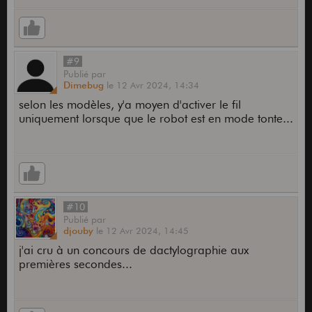
#9
Publié
par
Dimebug
le
12 Avr 2024,
14:34
selon les modèles, y'a moyen d'activer le fil
uniquement lorsque que le robot est en mode tonte...
#10
Publié
par
djouby
le
12 Avr 2024,
14:45
j'ai cru à un concours de dactylographie aux
premières secondes...