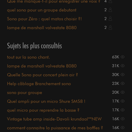
Que me manque-t-il pour enregistrer une voix ?
4
(amateur)
quel sono pour un groupe debutant
2
Sono pour Zéro : quel matos choisir ?!
2
lampe de marshall valvestate 8080
2
Sujets les plus consultés
tout sur la sono chant.
63K
lampe de marshall valvestate 8080
31K
Quelle Sono pour concert plein air ?
30K
Help câblage Branchement sono
23K
sono pour groupe
20K
Quel ampli pour un micro Shure SM58 !
17K
quel micro pour reprendre la basse ?
17K
Vintage tube amp inside-Davoli krundaal**NEW
16K
PHOTOS**
comment connaitre la puissance de mes baffles ?
16K