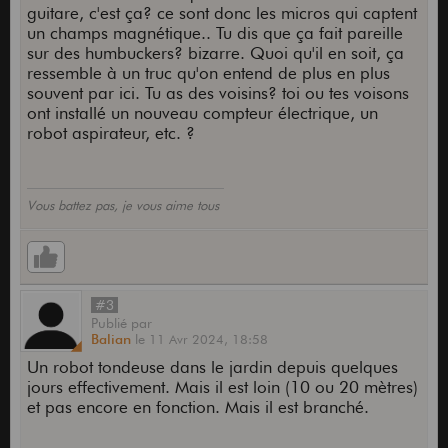
guitare, c'est ça? ce sont donc les micros qui captent
un champs magnétique.. Tu dis que ça fait pareille
sur des humbuckers? bizarre. Quoi qu'il en soit, ça
ressemble à un truc qu'on entend de plus en plus
souvent par ici. Tu as des voisins? toi ou tes voisons
https://soundcloud.com/pascal-(...)aring
ont installé un nouveau compteur électrique, un
robot aspirateur, etc. ?
Vous battez pas, je vous aime tous
#3
Publié
par
Balian
le
11 Avr 2024,
18:58
Un robot tondeuse dans le jardin depuis quelques
jours effectivement. Mais il est loin (10 ou 20 mètres)
et pas encore en fonction. Mais il est branché.