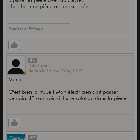
tapisser ta pièce avec du cuivre..
chercher une pièce moins exposée..
Nutrisco et Extinguo
#6
Publié
par
Balian
le
11 Avr 2024,
21:28
Merci
C''est bien la m...e ! Mon électricien doit passer
demain. JE vais voir si il une solution dans la pièce.
#7