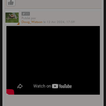
#11
Publié
par
Doug_Watson
le
12 Avr 2024,
17:59