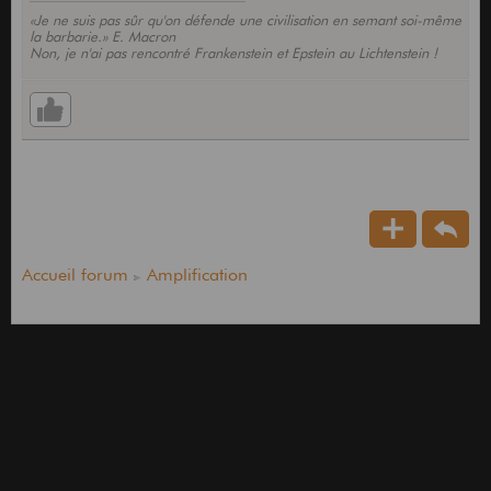
«Je ne suis pas sûr qu'on défende une civilisation en semant soi-même
la barbarie.» E. Macron
Non, je n'ai pas rencontré Frankenstein et Epstein au Lichtenstein !
Accueil forum
Amplification