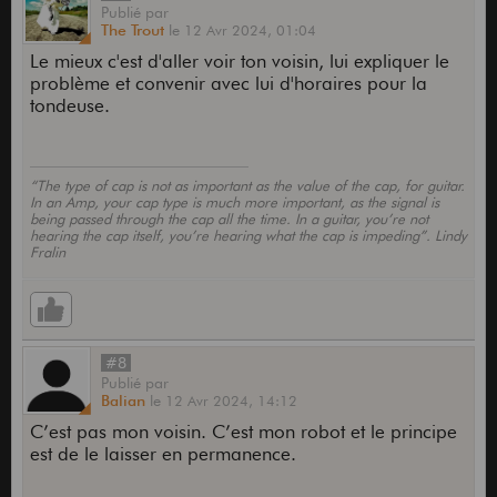
Publié
par
The Trout
le
12 Avr 2024,
01:04
Le mieux c'est d'aller voir ton voisin, lui expliquer le
problème et convenir avec lui d'horaires pour la
tondeuse.
“The type of cap is not as important as the value of the cap, for guitar.
In an Amp, your cap type is much more important, as the signal is
being passed through the cap all the time. In a guitar, you’re not
hearing the cap itself, you’re hearing what the cap is impeding”. Lindy
Fralin
#8
Publié
par
Balian
le
12 Avr 2024,
14:12
C’est pas mon voisin. C’est mon robot et le principe
est de le laisser en permanence.