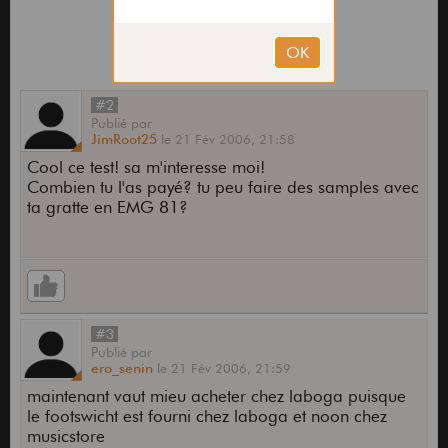
#2
Publié
par
JimRoot25
le
21 Fév 2006,
21:58
Cool ce test! sa m'interesse moi!
Combien tu l'as payé? tu peu faire des samples avec
ta gratte en EMG 81?
#3
Publié
par
ero_senin
le
21 Fév 2006,
21:59
maintenant vaut mieu acheter chez laboga puisque
le footswicht est fourni chez laboga et noon chez
musicstore