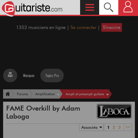
1352 musiciens en ligne |
Se connecter
|
S'inscrire
Marques
Topics Pro
Ampli et préampli guitare
Forums
Amplification
FAME Overkill by Adam
Laboga
Associés
1
2
3
>>