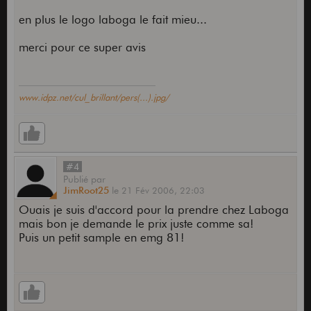
en plus le logo laboga le fait mieu...
merci pour ce super avis
www.idpz.net/cul_brillant/pers(...).jpg/
#4
Publié
par
JimRoot25
le
21 Fév 2006,
22:03
Ouais je suis d'accord pour la prendre chez Laboga
mais bon je demande le prix juste comme sa!
Puis un petit sample en emg 81!