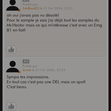
Publié
par
JimRoot25
le
21 Fév 2006,
22:21
ah oui j'avais pas vu désolé!
Pour le sample je sais j'ai déjà tout les samples du
Mr.Hector mais ce qui m'intéresse c'est avec un Emg
81 en fait!
#9
Publié
par
Invité
le
21 Fév 2006,
22:24
Sympa tes impressions.
En tout cas c'est pas une DEL mais un spot!
C'est beau.