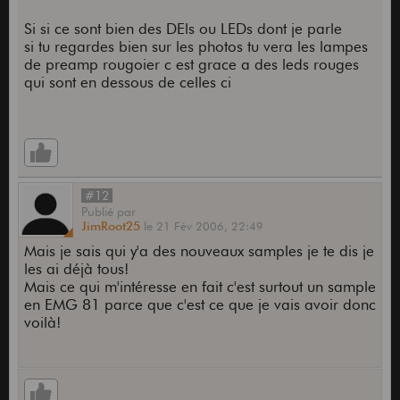
Si si ce sont bien des DEls ou LEDs dont je parle
si tu regardes bien sur les photos tu vera les lampes
de preamp rougoier c est grace a des leds rouges
qui sont en dessous de celles ci
#12
Publié
par
JimRoot25
le
21 Fév 2006,
22:49
Mais je sais qui y'a des nouveaux samples je te dis je
les ai déjà tous!
Mais ce qui m'intéresse en fait c'est surtout un sample
en EMG 81 parce que c'est ce que je vais avoir donc
voilà!