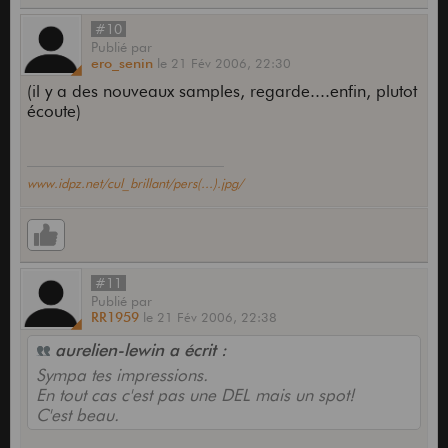
#10
Publié
par
ero_senin
le
21 Fév 2006,
22:30
(il y a des nouveaux samples, regarde....enfin, plutot
écoute)
www.idpz.net/cul_brillant/pers(...).jpg/
#11
Publié
par
RR1959
le
21 Fév 2006,
22:38
aurelien-lewin a écrit :
Sympa tes impressions.
En tout cas c'est pas une DEL mais un spot!
C'est beau.