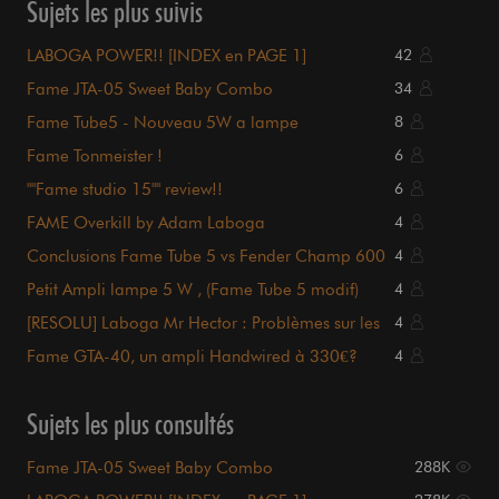
Sujets les plus suivis
LABOGA POWER!! [INDEX en PAGE 1]
42
Fame JTA-05 Sweet Baby Combo
34
Fame Tube5 - Nouveau 5W a lampe
8
Fame Tonmeister !
6
""Fame studio 15"" review!!
6
FAME Overkill by Adam Laboga
4
Conclusions Fame Tube 5 vs Fender Champ 600
4
Petit Ampli lampe 5 W , (Fame Tube 5 modif)
4
[RESOLU] Laboga Mr Hector : Problèmes sur les
4
6L6
Fame GTA-40, un ampli Handwired à 330€?
4
Sujets les plus consultés
Fame JTA-05 Sweet Baby Combo
288K