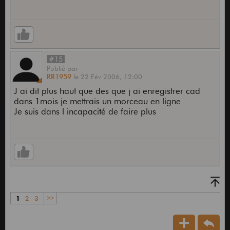
#15
Publié
par
RR1959
le
22 Fév 2006,
12:00
J ai dit plus haut que des que j ai enregistrer cad
dans 1mois je mettrais un morceau en ligne
Je suis dans l incapacité de faire plus
1
2
3
>>