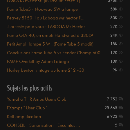
LABOGA POWER!! [INDEX en PAGE 1]
278K
Fame Tube5 - Nouveau 5W a lampe
58K
Peavey 5150 II ou Laboga Mr hector ?...
30K
J' ai testé pour vous : LABOGA Mr Hector
27K
Fame GTA-40, un ampli Handwired à 330€?
24K
Petit Ampli lampe 5 W , (Fame Tube 5 modif)
18K
Conclusions Fame Tube 5 vs Fender Champ 600
12K
FAME Overkill by Adam Laboga
10K
Harley benton vintage ou fame 212 v30
9K
Sujets les plus actifs
Yamaha THR Amps User's Club
7 752
FXamps " User Club "
25 665
Kelt amplification
6 923
CONSEIL - Sonorisation - Enceintes ...
5