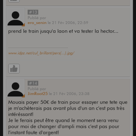
#13
Publié
par
ero_senin
le
21 Fév 2006,
22:59
prend le train jusqu'a laon et va tester la hector...
www.idpz.net/cul_brillant/pers(...).jpg/
#14
Publié
par
JimRoot25
le
21 Fév 2006,
23:38
Mouais payer 50€ de train pour essayer une tete que
je m'achèterais pas avant plus d'un an c'est pas très
intéréssant!
Je le ferais peut être quand le moment sera venu
pour moi de changer d'ampli mais c'est pas pour
l'instant faute d'argent!