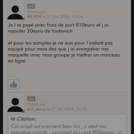
#5
Publié
par
RR1959
le
21 Fév 2006,
22:06
Je l ai payé avec frais de port 810euro et j ai
rajouter 20euro de footswich
et pour les samples je ne suis pour l instant pas
equipé pour mais des que j ai enregistrer ma
maquette avec mon groupe je mettrai un morceau
en ligne
#6
Publié
par
ero_senin
le
21 Fév 2006,
22:08
Citation:
Cet ampli est vraiment bien fini , c etait ma
premiere crainte , un ampli qui vaut 800euros ( et