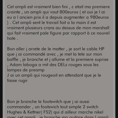
Cet ampli est vraiment bien fini , c etait ma premiere
crainte , un ampli qui vaut 800euros ( et oui je l ai
eu a l ancien prix il a depuis augmenter a 980euros
) . Cet ampli sent le travail fait a la main il est
vraiment plusieurs crans au dessus de mon marshall
qui fait vraiment pale figure par rapport à ce nouvel
hote .
Bon aller j arrete de le matter , je sort le cable HP
que j ai commandé avec , je met la tete sur mon
baffle , je branche et j allume et la premiere suprise
, Adam laboga a mit des DELs rouges sous les
lampes de preamp
J ai un ampli qui rougeoit en attendant que je le
fasse rugir
Bon je branche le footswitch que j ai aussi
commander , un footswich tout simple 2 switch
Hughes & Kettner( FS2) qui d ailleur marche nikel
avec cet ampli , je branche ma guitare dans l ampli