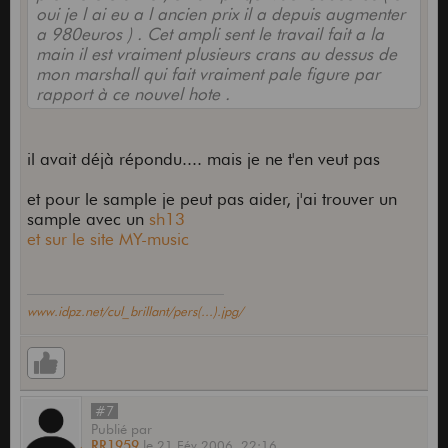
oui je l ai eu a l ancien prix il a depuis augmenter
a 980euros ) . Cet ampli sent le travail fait a la
main il est vraiment plusieurs crans au dessus de
mon marshall qui fait vraiment pale figure par
rapport à ce nouvel hote .
il avait déjà répondu.... mais je ne t'en veut pas
et pour le sample je peut pas aider, j'ai trouver un
sample avec un
sh13
et sur le site MY-music
www.idpz.net/cul_brillant/pers(...).jpg/
#7
Publié
par
RR1959
le
21 Fév 2006,
22:16