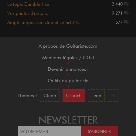
Le topic Dumble-like
2 440
Vos photos d'ampli...
9 271
Ampli lampes son clair et crunch? F...
577
A propos de Guitariste.com
•
Mentions légales / CGU
•
Devenir annonceur
•
Outils du guitariste
•
Thèmes :
Clean
Crunch
Lead
+
NEWS
LETTER