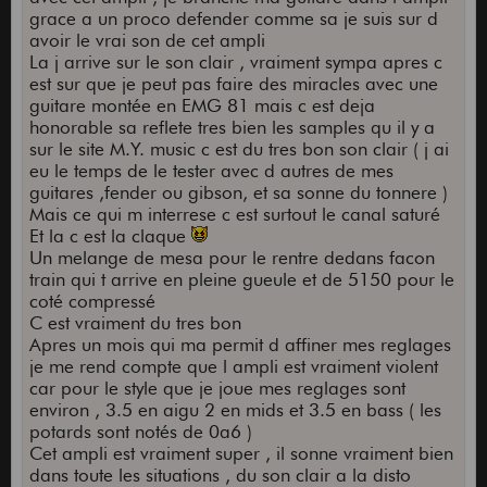
grace a un proco defender comme sa je suis sur d
avoir le vrai son de cet ampli
La j arrive sur le son clair , vraiment sympa apres c
est sur que je peut pas faire des miracles avec une
guitare montée en EMG 81 mais c est deja
honorable sa reflete tres bien les samples qu il y a
sur le site M.Y. music c est du tres bon son clair ( j ai
eu le temps de le tester avec d autres de mes
guitares ,fender ou gibson, et sa sonne du tonnere )
Mais ce qui m interrese c est surtout le canal saturé
Et la c est la claque
Un melange de mesa pour le rentre dedans facon
train qui t arrive en pleine gueule et de 5150 pour le
coté compressé
C est vraiment du tres bon
Apres un mois qui ma permit d affiner mes reglages
je me rend compte que l ampli est vraiment violent
car pour le style que je joue mes reglages sont
environ , 3.5 en aigu 2 en mids et 3.5 en bass ( les
potards sont notés de 0a6 )
Cet ampli est vraiment super , il sonne vraiment bien
dans toute les situations , du son clair a la disto