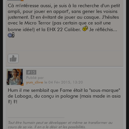
Cà m'intéresse aussi, je suis à la recherche d'un petit
ampli, pour jouer en appart', sans gener les voisins
justement. Et en évitant de jouer au casque. J'hésites
avec le Micro Terror (pas certain que ce soit une
bonne idée!) et la EHX 22 Caliber.
Je réfléchis...
#15
Publié
par
yun_clive
le
04 Fév 2015,
13:20
Hum il me semblait que Fame était la "sous-marque"
de Laboga, du conçu in pologne (mais made in asia
?) ?!
Tout être humain peut se développer et même se transformer au
cours de sa vie. Il en a le désir et les possibilités.