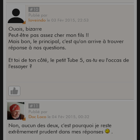
#10
Publié
par
loveindo
le
03 Fév 2015,
22:53
Ouais, bizarre
Peut-être pas assez cher mon fils !!
Mais bon, le principal, c'est qu'on arrive à trouver
réponse à nos questions.
Et toi de ton côté, le petit Tube 5, as-tu eu l'occas de
l'essayer ?
#11
Publié
par
Doc Loco
le
04 Fév 2015,
00:32
Non, aucun des deux, c'est pourquoi je reste
extrêmement prudent dans mes réponses
.