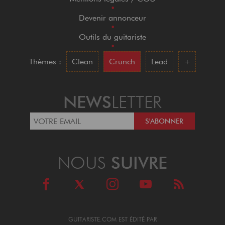
•
Devenir annonceur
•
Outils du guitariste
•
Thèmes :
Clean
Crunch
Lead
+
NEWS
LETTER
NOUS
SUIVRE
GUITARISTE.COM EST ÉDITÉ PAR