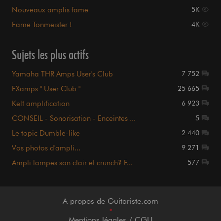
Nouveaux amplis fame
5K
Fame Tonmeister !
4K
Sujets les plus actifs
Yamaha THR Amps User's Club
7 752
FXamps " User Club "
25 665
Kelt amplification
6 923
CONSEIL - Sonorisation - Enceintes ...
5
Le topic Dumble-like
2 440
Vos photos d'ampli...
9 271
Ampli lampes son clair et crunch? F...
577
A propos de Guitariste.com
•
Mentions légales / CGU