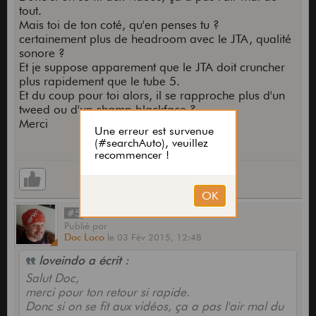
tout.
Mais toi de ton coté, qu'en penses tu ?
certainement plus de headroom avec le JTA, qualité
sonore ?
Et je suppose apparement que le JTA doit cruncher
plus rapidement que le tube 5.
Et du coup pour toi alors, il se rapproche plus d'un
tweed ou d'un champ blackface ?
Merci
#5
Publié
par
Doc Loco
le
03 Fév 2015,
12:48
loveindo a écrit :
Salut Doc,
merci pour ton retour si rapide.
Donc si on se fit aux vidéos, ça a pas l'air mal du