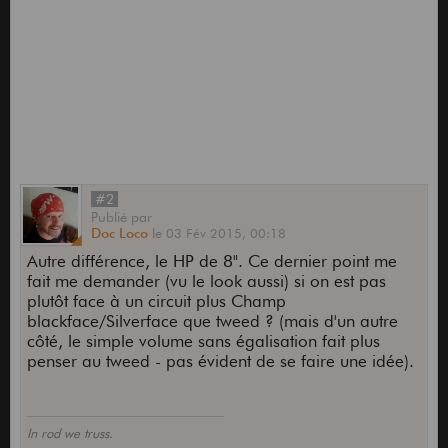
#2
Publié
par
Doc Loco
le
03 Fév 2015,
00:18
Autre différence, le HP de 8". Ce dernier point me
fait me demander (vu le look aussi) si on est pas
plutôt face à un circuit plus Champ
blackface/Silverface que tweed ? (mais d'un autre
côté, le simple volume sans égalisation fait plus
penser au tweed - pas évident de se faire une idée).
In rod we truss.