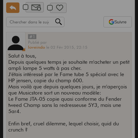
Suivre
#1
Publié
par
loveindo
le
02 Fév 2015,
22:15
Salut à tous,
Depuis quelques temps je souhaite m'acheter un petit
ampli lampe 5 watts à pas cher.
J'étais intéressé par le Fame tube 5 spécial avec le
HP jensen, copie du champ 600.
Mais voilà que depuis quelques jours, je m'aperçois
que Musicstore sort un nouveau modèle:
Le Fame JTA-05 copie quasi conforme du Fender
tweed Champ sans la redresseuse 5Y3, mais une
5ar4.
Enfin bref, cruel dilemme, lequel choisir, quid du
crunch ?