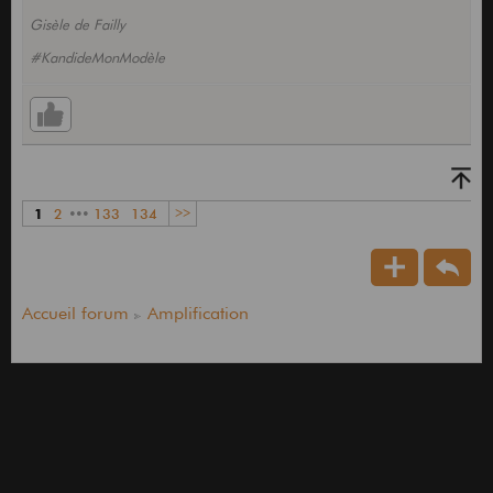
Gisèle de Failly
#KandideMonModèle
1
2
•••
133
134
>>
Accueil forum
Amplification