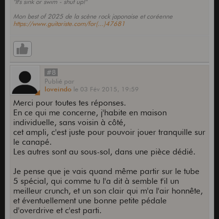
"It's sink or swim - shut up!"
Mon best of 2025 de la scène rock japonaise et coréenne
https://www.guitariste.com/for(...)47681
#8
Publié
par
loveindo
le
03 Fév 2015,
19:59
Merci pour toutes tes réponses.
En ce qui me concerne, j'habite en maison
individuelle, sans voisin à côté,
cet ampli, c'est juste pour pouvoir jouer tranquille sur
le canapé.
Les autres sont au sous-sol, dans une pièce dédié.
Je pense que je vais quand même partir sur le tube
5 spécial, qui comme tu l'a dit à semble t'il un
meilleur crunch, et un son clair qui m'a l'air honnête,
et éventuellement une bonne petite pédale
d'overdrive et c'est parti.