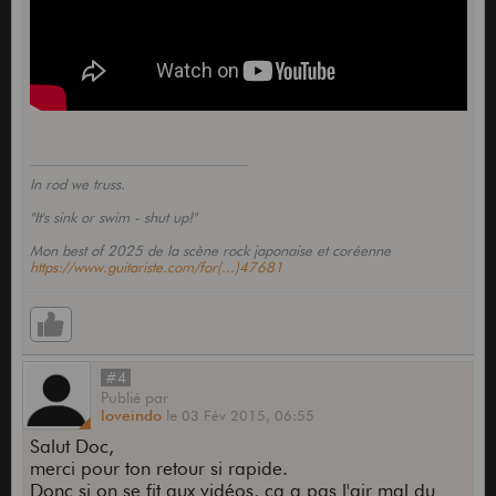
In rod we truss.
"It's sink or swim - shut up!"
Mon best of 2025 de la scène rock japonaise et coréenne
https://www.guitariste.com/for(...)47681
#4
Publié
par
loveindo
le
03 Fév 2015,
06:55
Salut Doc,
merci pour ton retour si rapide.
Donc si on se fit aux vidéos, ça a pas l'air mal du