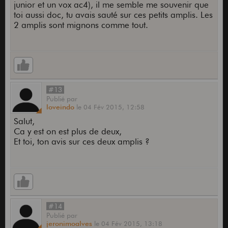
junior et un vox ac4), il me semble me souvenir que
toi aussi doc, tu avais sauté sur ces petits amplis. Les
2 amplis sont mignons comme tout.
#13
Publié
par
loveindo
le
04 Fév 2015,
12:58
Salut,
Ca y est on est plus de deux,
Et toi, ton avis sur ces deux amplis ?
#14
Publié
par
jeronimoalves
le
04 Fév 2015,
13:18