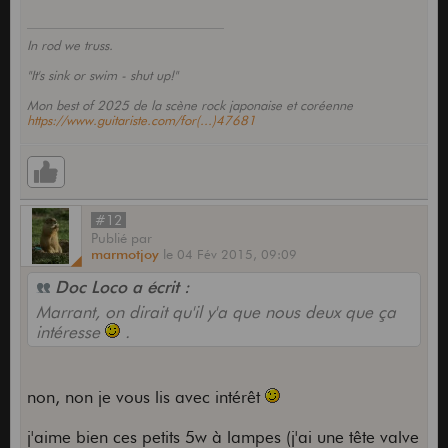
In rod we truss.
"It's sink or swim - shut up!"
Mon best of 2025 de la scène rock japonaise et coréenne
https://www.guitariste.com/for(...)47681
#12
Publié
par
marmotjoy
le
04 Fév 2015,
09:09
Doc Loco a écrit :
Marrant, on dirait qu'il y'a que nous deux que ça
intéresse
.
non, non je vous lis avec intérêt
j'aime bien ces petits 5w à lampes (j'ai une tête valve