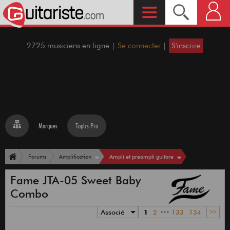
2725 musiciens en ligne |
Se connecter
|
S'inscrire
Marques
Topics Pro
Ampli et préampli guitare
Forums
Amplification
Fame JTA-05 Sweet Baby
Combo
Associé
1
2
•••
133
134
>>