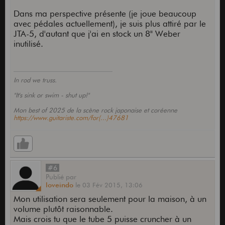
Dans ma perspective présente (je joue beaucoup
avec pédales actuellement), je suis plus attiré par le
JTA-5, d'autant que j'ai en stock un 8" Weber
inutilisé.
In rod we truss.
"It's sink or swim - shut up!"
Mon best of 2025 de la scène rock japonaise et coréenne
https://www.guitariste.com/for(...)47681
#6
Publié
par
loveindo
le
03 Fév 2015,
13:06
Mon utilisation sera seulement pour la maison, à un
volume plutôt raisonnable.
Mais crois tu que le tube 5 puisse cruncher à un