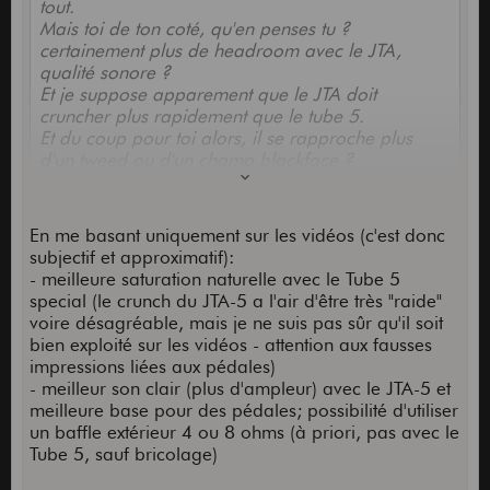
tout.
Mais toi de ton coté, qu'en penses tu ?
certainement plus de headroom avec le JTA,
qualité sonore ?
Et je suppose apparement que le JTA doit
cruncher plus rapidement que le tube 5.
Et du coup pour toi alors, il se rapproche plus
d'un tweed ou d'un champ blackface ?
Merci
En me basant uniquement sur les vidéos (c'est donc
subjectif et approximatif):
- meilleure saturation naturelle avec le Tube 5
special (le crunch du JTA-5 a l'air d'être très "raide"
voire désagréable, mais je ne suis pas sûr qu'il soit
bien exploité sur les vidéos - attention aux fausses
impressions liées aux pédales)
- meilleur son clair (plus d'ampleur) avec le JTA-5 et
meilleure base pour des pédales; possibilité d'utiliser
un baffle extérieur 4 ou 8 ohms (à priori, pas avec le
Tube 5, sauf bricolage)