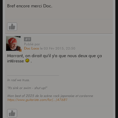
Bref encore merci Doc.
#9
Publié
par
Doc Loco
le
03 Fév 2015,
22:50
Marrant, on dirait qu'il y'a que nous deux que ça
intéresse
.
In rod we truss.
"It's sink or swim - shut up!"
Mon best of 2025 de la scène rock japonaise et coréenne
https://www.guitariste.com/for(...)47681