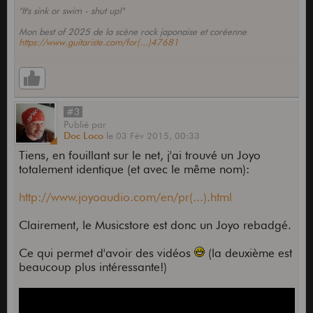
"It's sink or swim - shut up!"
Mon best of 2025 de la scène rock japonaise et coréenne
https://www.guitariste.com/for(...)47681
#3
Publié
par
Doc Loco
le
03 Fév 2015,
00:33
Tiens, en fouillant sur le net, j'ai trouvé un Joyo
totalement identique (et avec le même nom):
http://www.joyoaudio.com/en/pr(...).html
Clairement, le Musicstore est donc un Joyo rebadgé.
Ce qui permet d'avoir des vidéos
(la deuxième est
beaucoup plus intéressante!)