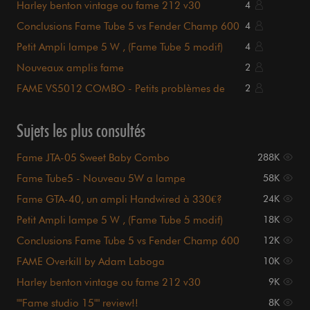
Harley benton vintage ou fame 212 v30
4
Conclusions Fame Tube 5 vs Fender Champ 600
4
Petit Ampli lampe 5 W , (Fame Tube 5 modif)
4
Nouveaux amplis fame
2
FAME VS5012 COMBO - Petits problèmes de
2
relais et autres
Sujets les plus consultés
Fame JTA-05 Sweet Baby Combo
288K
Fame Tube5 - Nouveau 5W a lampe
58K
Fame GTA-40, un ampli Handwired à 330€?
24K
Petit Ampli lampe 5 W , (Fame Tube 5 modif)
18K
Conclusions Fame Tube 5 vs Fender Champ 600
12K
FAME Overkill by Adam Laboga
10K
Harley benton vintage ou fame 212 v30
9K
""Fame studio 15"" review!!
8K