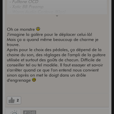
- Fulltone OCD
- Xotic BB Preamp
- Warm Audio Centavo (Klon)
En fait je cherche a retrouver un grain typé
Marshall car j'ai un JCM800 (combo 2x12) que
Oh ce monstre
j'aime beaucoup.
J'imagine la galère pour le déplacer celui-là!
En faisant des tests, j'ai remarqué qu'en branchant
Mais ça a quand même beaucoup de charme je
le JC
M sur les HP du Hiwatt, le son est
trouve.
vraiment différent. Le changement de HP a
Après pour le choix des pédales, ça dépend de la
beaucoup plus d'impact sur le son que de passer
chaine du son, des réglages de l'ampli de la guitare
d'une OD à une autre en fait.
utilisée et surtout des goûts de chacun. Difficile de
conseiller tel ou tel modèle. Il faut essayer et savoir
Je vais essayer de tester différentes Fuzz, comme
s'arrêter quand ce que l'on entend nous convient
beaucoup le préconise ici
sinon après on met le doigt dans un drôle
d'engrenage
2
#1548