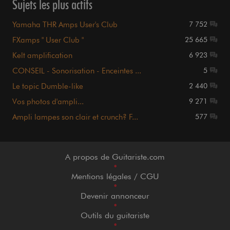
Sujets les plus actifs
Yamaha THR Amps User's Club
7 752
FXamps " User Club "
25 665
Kelt amplification
6 923
CONSEIL - Sonorisation - Enceintes ...
5
Le topic Dumble-like
2 440
Vos photos d'ampli...
9 271
Ampli lampes son clair et crunch? F...
577
A propos de Guitariste.com
•
Mentions légales / CGU
•
Devenir annonceur
•
Outils du guitariste
•