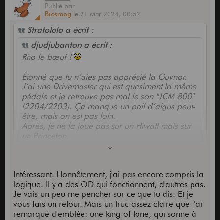
Publié
par
Biosmog
le
21 Mar 2024,
00:52
Stratololo a écrit :
djudjubanton a écrit :
Rho le bœuf !
Étonné que tu n’aies pas apprécié la Guvnor.
J’ai une Drivemaster qui est quasiment la même
pédale et je retrouve pas mal le son "JCM 800"
(2204/2203). Ça manque un poil d’aigus peut-
être, mais on est pas loin.
Après, je ne la joue pas sur un Hiwatt mais sur
un Princeton.
Attention, le Tone Stack d'un Hiwatt n'a rien à voir
Intéressant. Honnêtement, j'ai pas encore compris la
avec un Fender qui est plus creusé, de même de
logique. Il y a des OD qui fonctionnent, d'autres pas.
l'impact des lampes de puissance EL34 vs
Je vais un peu me pencher sur ce que tu dis. Et je
6V6/6L6. Je ne suis pas étonné de son constat,
vous fais un retour. Mais un truc assez claire que j'ai
aucune de celle qui l'ai et que j'ai ne m'ont
remarqué d'emblée: une king of tone, qui sonne à
convaincue sur mon Hiwatt, ça sonne hyper bien