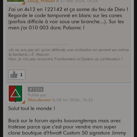
Doug_Watson
le
21 Mar 2024,
10:34
J'ai un 4x12 en 122142 et ça sonne du feu de Dieu !
Regarde le code tamponné en blanc sur les cones
(parfois difficile à voir sous une branche...). Sur les
mien j'ai 010 003 donc Pulsonic !
«Je ne suis pas sûr qu'on défende une civilisation en semant soi-même
la barbarie.» E. Macron
Non, je n'ai pas rencontré Frankenstein et Epstein au Lichtenstein !
1
#1554
Publié
par
Skeudenner
le
08 Avr 2026,
18:32
Salut tout le monde !
Back sur le forum après loooongtemps mais avec
tristesse parce que c'est pour vendre mon super
clone boutique d'Hiwatt Custom 50 signature Jimmy