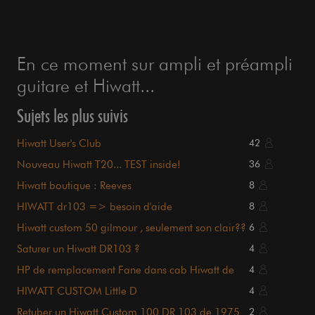
En ce moment sur ampli et préampli
guitare et Hiwatt...
Sujets les plus suivis
Hiwatt User's Club
42
Nouveau Hiwatt T20... TEST inside!
36
Hiwatt boutique : Reeves
8
HIWATT dr103 => besoin d'aide
8
Hiwatt custom 50 gilmour , seulement son clair??
6
Saturer un Hiwatt DR103 ?
4
HP de remplacement Fane dans cab Hiwatt de
4
1972
HIWATT CUSTOM Little D
4
Retuber un Hiwatt Custom 100 DR 103 de 1975
2