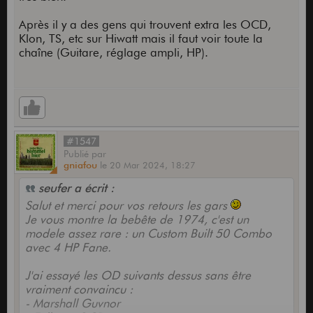
Après il y a des gens qui trouvent extra les OCD,
Klon, TS, etc sur Hiwatt mais il faut voir toute la
chaîne (Guitare, réglage ampli, HP).
#1547
Publié
par
gniafou
le
20 Mar 2024,
18:27
seufer a écrit :
Salut et merci pour vos retours les gars
Je vous montre la bebête de 1974, c'est un
modele assez rare : un Custom Built 50 Combo
avec 4 HP Fane.
J'ai essayé les OD suivants dessus sans être
vraiment convaincu :
- Marshall Guvnor