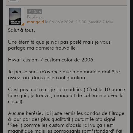
#1556
Publié
par
marigold
le
06 Août 2026,
12:30
(Modifié 7 fois)
Salut à tous,
Une éternité que je n'ai pas posté mais je vous
partage ma dernière trouvaille :
Hiwatt custom 7 custom color de 2006.
Je pense sans m'avance que mon modèle doit être
assez rare dans cette configuration.
C'est pas mal mais je l'ai modifié. ( C'est le 10 pouce
fane qui , je trouve , manquait de cohérence avec le
circuit).
Aucune hérésie, j'ai juste remis les condos de filtrage
à jour par des plus qualitatif ( autant le ptp signé
"Kee" ( comme les custom d'oasis j'ai vu ça ) est
magnifique mais les composants sont "standard" j'ai