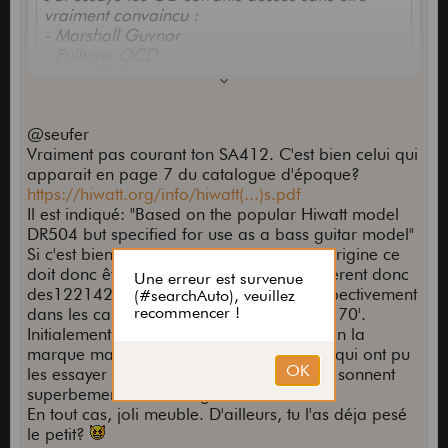
vraiment convaincu :
- Marshall Guvnor
- Fulltone OCD
- Xotic BB Preamp
- Warm Audio Centavo (Klon)
@seufer
En fait je cherche a retrouver un grain typé
Vraiment pas courant ton SA412. C'est bien celui qui
Marshall car j'ai un JCM800 (combo 2x12) que
Oh ce monstre
apparait en page 7 du catalogue d'époque?
j'aime beaucoup.
J'imagine la galère pour le déplacer celui-là!
https://hiwatt.org/info/hiwatt(...)s.pdf
En faisant des tests, j'ai remarqué qu'en
Mais ça a quand même beaucoup de charme je
Il est indiqué: "Based on the popular Hiwatt model
branchant le JC
M sur les HP du Hiwatt, le
trouve.
DR504 but specified for use as a bass guitar model"
son est vraiment différent. Le changement de HP
Après pour le choix des pédales, ça dépend de la
Si c'est bien ton ampli et si tes HP sont d'origine ce
a beaucoup plus d'impact sur le son que de
chaine du son, des réglages de l'ampli de la
doit donc être des Fane 122231, qui diffèrent donc
passer d'une OD à une autre en fait.
guitare utilisée et surtout des goûts de chacun.
des122142 et 122231 qu'on trouvait respectivement
Difficile de conseiller tel ou tel modèle. Il faut
dans les cab 4122 et 4123 au milieu des 70'.
Je vais essayer de tester différentes Fuzz,
essayer et savoir s'arrêter quand ce que l'on
Initialement développé pour la basse selon la
comme beaucoup le préconise ici
entend nous convient sinon après on met le doigt
marque mais sur HiwattConvention, ceux qui ont pu
dans un drôle d'engrenage
les essayer s'accordent à dire que ces HP sonnent
superbement avec une guitare.
En tout cas, joli meuble. D'ailleurs, tu l'as déja pesé
le petit?