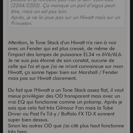
(2204/2203). Ça manque un poil d’aigus peut-
être, mais on est pas loin.
Après, je ne la joue pas sur un Hiwatt mais sur un
Princeton.
Attention, le Tone Stack d'un Hiwatt n'a rien à voir
avec un Fender qui est plus creusé, de même de
l'impact des lampes de puissance EL34 vs 6V6/6L6.
Je ne suis pas étonné de son constat, aucune de
celle qui l'ai et que j'ai ne m'ont convaincue sur mon
Hiwatt, ça sonne hyper bien sur Marshall / Fender
mais pas sur Hiwatt clairement.
Du fait que l'Hiwatt a un Tone Stack assez flat, il vaut
mieux privilégier des OD transparent mais avec un
vrai EQ qui fonctionne comme un préamp. Après je
sais que cela fait très Gilmour Fan mais la Tube
Driver ou Past Fx Td-y / Buffalo FX TD-X sonnent
super bien dessus.
Sinon les autres OD que j'ai cité plus haut fonctionne
très bien.