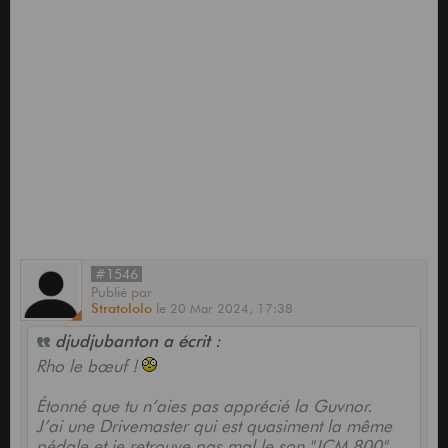
#1546
Publié
par
Stratololo
le
20 Mar 2024,
17:38
djudjubanton a écrit :
Rho le bœuf !
Étonné que tu n’aies pas apprécié la Guvnor.
J’ai une Drivemaster qui est quasiment la même
pédale et je retrouve pas mal le son "JCM 800"