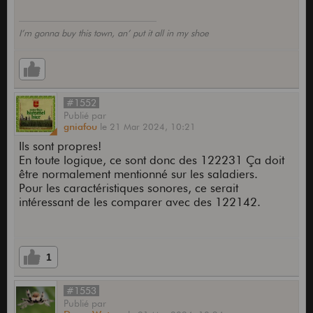
I’m gonna buy this town, an’ put it all in my shoe
#1552
Publié
par
gniafou
le
21 Mar 2024,
10:21
Ils sont propres!
En toute logique, ce sont donc des 122231 Ça doit
être normalement mentionné sur les saladiers.
Pour les caractéristiques sonores, ce serait
intéressant de les comparer avec des 122142.
1
#1553
Publié
par