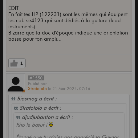
EDIT
En fait tes HP (122231) sont les mêmes qui équipent
les cab se4123 qui sont dédiés à la guitare (lead
instruments).
Bizarre que la doc d'époque indique une orientation
basse pour ton ampli...
1
#1550
Publié
par
Stratololo
le
21 Mar 2024,
07:16
Biosmog a écrit :
Stratololo a écrit :
djudjubanton a écrit :
Rho le bœuf !
Étonné que tu n’aies pas apprécié la Guvnor.