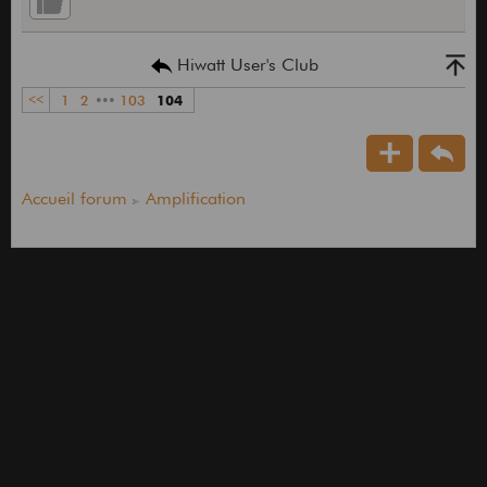
Hiwatt User's Club
<<
1
2
•••
103
104
Accueil forum
Amplification