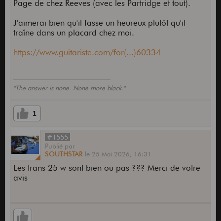
Page de chez Reeves (avec les Partridge et tout).
J'aimerai bien qu'il fasse un heureux plutôt qu'il
traîne dans un placard chez moi.
https://www.guitariste.com/for(...)60334
"The answer is none. None more black."
1
#1555
Publié
par
SOUTHSTAR
le
25 Mai 2026,
16:31
Les trans 25 w sont bien ou pas ??? Merci de votre
avis