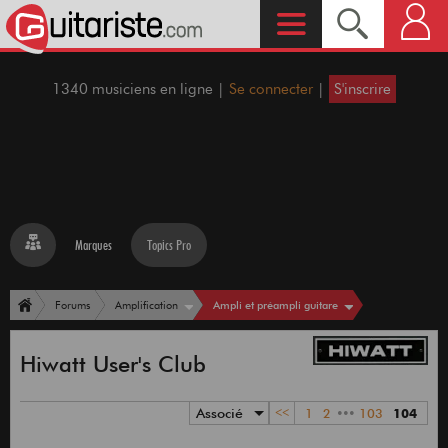
1340 musiciens en ligne |
Se connecter
|
S'inscrire
Marques
Topics Pro
Ampli et préampli guitare
Forums
Amplification
Hiwatt User's Club
Associé
<<
1
2
•••
103
104