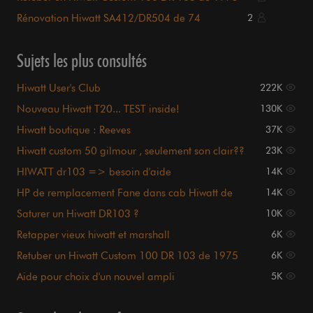
Rénovation Hiwatt SA412/DR504 de 74
2
Sujets les plus consultés
Hiwatt User's Club
222K
Nouveau Hiwatt T20... TEST inside!
130K
Hiwatt boutique : Reeves
37K
Hiwatt custom 50 gilmour , seulement son clair??
23K
HIWATT dr103 => besoin d'aide
14K
HP de remplacement Fane dans cab Hiwatt de
14K
1972
Saturer un Hiwatt DR103 ?
10K
Retapper vieux hiwatt et marshall
6K
Retuber un Hiwatt Custom 100 DR 103 de 1975
6K
Aide pour choix d'un nouvel ampli
5K
(vintage/british)