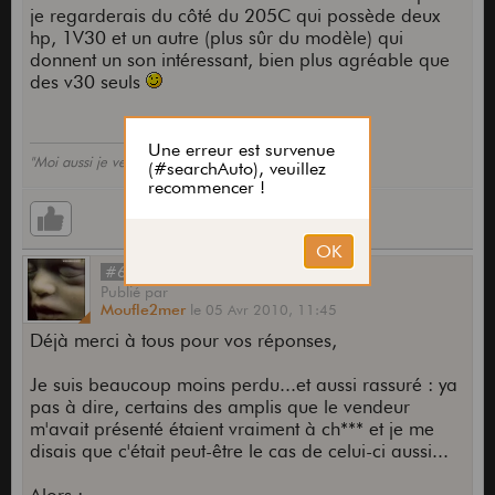
je regarderais du côté du 205C qui possède deux
hp, 1V30 et un autre (plus sûr du modèle) qui
donnent un son intéressant, bien plus agréable que
des v30 seuls
"Moi aussi je veux une citation de KingV en signature"
#6
Publié
par
Moufle2mer
le
05 Avr 2010,
11:45
Déjà merci à tous pour vos réponses,
Je suis beaucoup moins perdu...et aussi rassuré : ya
pas à dire, certains des amplis que le vendeur
m'avait présenté étaient vraiment à ch*** et je me
disais que c'était peut-être le cas de celui-ci aussi...