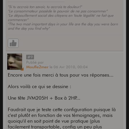
"Si tu accrois ton savoir, tu accrois ta douleur!"
"Le consommateur possède le pouvoir de ne pas consommer"
"Le dépouillement social des citoyens en 'toute légalité' ne fait que
commencer"
"The two most important days in your life are the day you were born
and the day you find why"
#9
Publié
par
Moufle2mer
le
06 Avr 2010,
00:04
Encore une fois merci à tous pour vos réponses...
Alors voilà ce qui se dessine :
Une tête JVM205H + Box à 2HP...
Faudrait que je teste cette configuration puisque là
c'est plutôt en fonction de vos témoignages, mais
quoiqu'il en soit point de vue pratique (plus
facilement transportable, config un peu plus