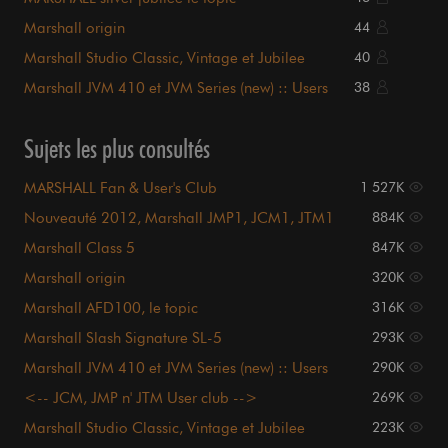
Marshall origin
44
Marshall Studio Classic, Vintage et Jubilee
40
Marshall JVM 410 et JVM Series (new) :: Users
38
club ::
Sujets les plus consultés
MARSHALL Fan & User's Club
1 527K
Nouveauté 2012, Marshall JMP1, JCM1, JTM1
884K
etc etc
Marshall Class 5
847K
Marshall origin
320K
Marshall AFD100, le topic
316K
Marshall Slash Signature SL-5
293K
Marshall JVM 410 et JVM Series (new) :: Users
290K
club ::
<-- JCM, JMP n' JTM User club -->
269K
Marshall Studio Classic, Vintage et Jubilee
223K