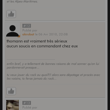
et les Alpes-Maritimes.
#12
Publié
par
akrobat
le
06 Avr 2010,
22:08
thomann est vraiment très sérieux
aucun soucis en commandant chez eux
enfin bref, y a tellement de bonnes raisons de mal sonner qu'on lui
pardonnerait presque...
tu veux jouer du rock ou quoi?!! alors sans dépotage et procès avec
les voisins, tu feras jamais du rock...
#13
Publié
par