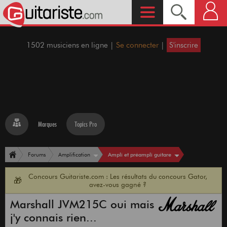
1502 musiciens en ligne |
Se connecter
|
S'inscrire
Marques
Topics Pro
Ampli et préampli guitare
Forums
Amplification
Concours Guitariste.com : Les résultats du concours Gator,
🎁
avez-vous gagné ?
Marshall JVM215C oui mais
j'y connais rien...