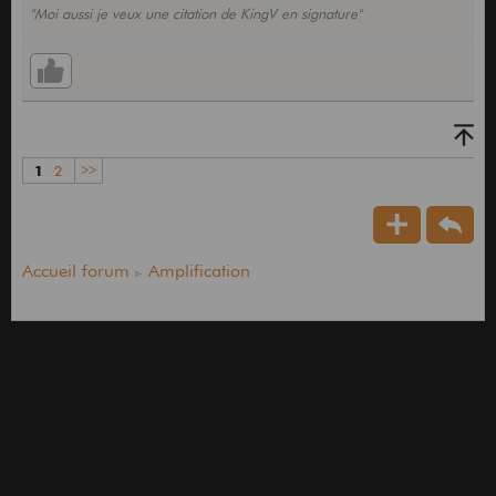
"Moi aussi je veux une citation de KingV en signature"
1
2
>>
Accueil forum
Amplification