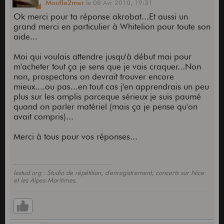
Moufle2mer
le
08 Avr 2010,
19:31
Ok merci pour ta réponse akrobat...Et aussi un
grand merci en particulier à Whitelion pour toute son
aide...
Moi qui voulais attendre jusqu'à début mai pour
m'acheter tout ça je sens que je vais craquer...Non
non, prospectons on devrait trouver encore
mieux....ou pas...en tout cas j'en apprendrais un peu
plus sur les amplis parceque sérieux je suis paumé
quand on parler matériel (mais ça je pense qu'on
avait compris)...
Merci à tous pour vos réponses...
lestud.org : Studio de répétition, d'enregistrement, concerts sur Nice
et les Alpes-Maritimes.