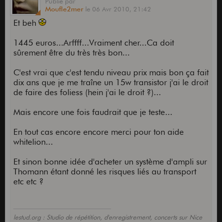
Publié
par
Moufle2mer
le
06 Avr 2010,
21:42
Et beh
1445 euros...Arffff...Vraiment cher...Ca doit
sûrement être du très très bon...
C'est vrai que c'est tendu niveau prix mais bon ça fait
dix ans que je me traîne un 15w transistor j'ai le droit
de faire des foliess (hein j'ai le droit ?)...
Mais encore une fois faudrait que je teste...
En tout cas encore encore merci pour ton aide
whitelion...
Et sinon bonne idée d'acheter un système d'ampli sur
Thomann étant donné les risques liés au transport
etc etc ?
lestud.org : Studio de répétition, d'enregistrement, concerts sur Nice