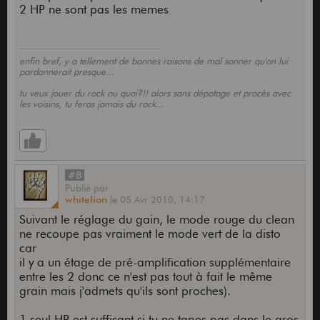
2 HP ne sont pas les memes
enfin bref, y a tellement de bonnes raisons de mal sonner qu'on lui
pardonnerait presque...
tu veux jouer du rock ou quoi?!! alors sans dépotage et procès avec
les voisins, tu feras jamais du rock...
#8
Publié
par
whitelion
le
05 Avr 2010,
14:17
Suivant le réglage du gain, le mode rouge du clean
ne recoupe pas vraiment le mode vert de la disto
car
il y a un étage de pré-amplification supplémentaire
entre les 2 donc ce n'est pas tout à fait le même
grain mais j'admets qu'ils sont proches).
1 seul HP est suffisant si tu ne tapes pas dans le gros