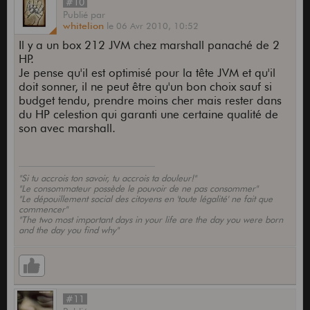
#10
Publié
par
whitelion
le
06 Avr 2010,
10:52
Il y a un box 212 JVM chez marshall panaché de 2
HP.
Je pense qu'il est optimisé pour la tête JVM et qu'il
doit sonner, il ne peut être qu'un bon choix sauf si
budget tendu, prendre moins cher mais rester dans
du HP celestion qui garanti une certaine qualité de
son avec marshall.
"Si tu accrois ton savoir, tu accrois ta douleur!"
"Le consommateur possède le pouvoir de ne pas consommer"
"Le dépouillement social des citoyens en 'toute légalité' ne fait que
commencer"
"The two most important days in your life are the day you were born
and the day you find why"
#11