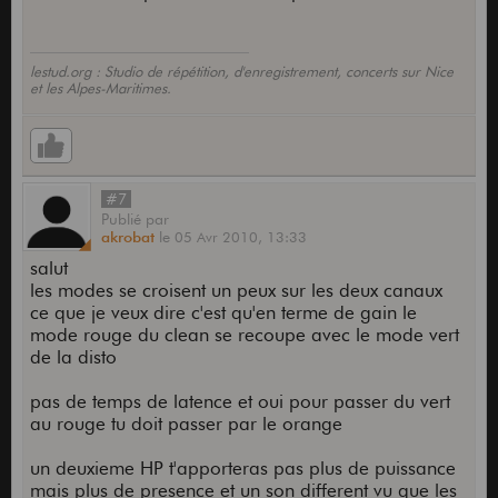
lestud.org : Studio de répétition, d'enregistrement, concerts sur Nice
et les Alpes-Maritimes.
#7
Publié
par
akrobat
le
05 Avr 2010,
13:33
salut
les modes se croisent un peux sur les deux canaux
ce que je veux dire c'est qu'en terme de gain le
mode rouge du clean se recoupe avec le mode vert
de la disto
pas de temps de latence et oui pour passer du vert
au rouge tu doit passer par le orange
un deuxieme HP t'apporteras pas plus de puissance
mais plus de presence et un son different vu que les