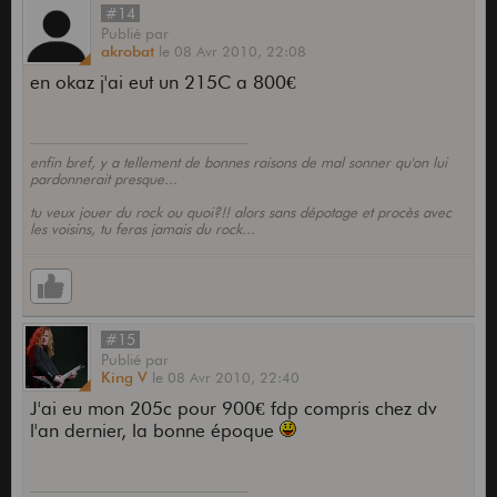
#14
Publié
par
akrobat
le
08 Avr 2010,
22:08
en okaz j'ai eut un 215C a 800€
enfin bref, y a tellement de bonnes raisons de mal sonner qu'on lui
pardonnerait presque...
tu veux jouer du rock ou quoi?!! alors sans dépotage et procès avec
les voisins, tu feras jamais du rock...
#15
Publié
par
King V
le
08 Avr 2010,
22:40
J'ai eu mon 205c pour 900€ fdp compris chez dv
l'an dernier, la bonne époque