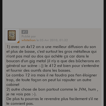
#2
Publié
par
whitelion
le
05 Avr 2010,
01:32
1) avec un 4x12 on a une meilleur diffusion du son
et plus de basse, c'est surtout les gros métalleux qui
n'ont pas mal au dos qui achète ça car dans le
boucan d'un gig metal (il n'y a que des bûcherons en
général sur scène :-)) le 412 est bien pour s'entendre
et fournir des oumfs dans les basses.
Le combo 12 ira mais il ne faudra pas t'en éloigner
trop, de toute façon on peut lui rajouter un autre
cabinet
2) autre chose de bon partout comme le JVM, hum ,
je ne vois pas :-).
De plus tu pourras le revendre plus facilement s'il ne
te convient pas.