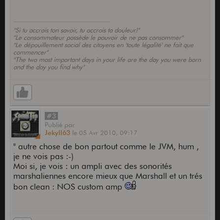
"Si tu accrois ton savoir, tu accrois ta douleur!"
"Le consommateur possède le pouvoir de ne pas consommer"
"Le dépouillement social des citoyens en 'toute légalité' ne fait que
commencer"
"The two most important days in your life are the day you were born
and the day you find why"
#3
Publié
par
Jekyll63
le
05 Avr 2010,
09:17
" autre chose de bon partout comme le JVM, hum ,
je ne vois pas :-)
Moi si, je vois : un ampli avec des sonorités
marshaliennes encore mieux que Marshall et un trés
bon clean : NOS custom amp