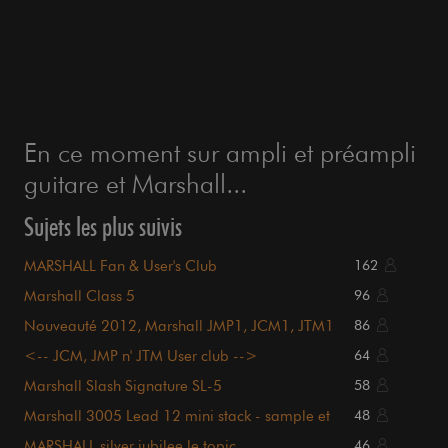
En ce moment sur ampli et préampli
guitare et Marshall...
Sujets les plus suivis
MARSHALL Fan & User's Club
162
Marshall Class 5
96
Nouveauté 2012, Marshall JMP1, JCM1, JTM1
86
etc etc
<-- JCM, JMP n' JTM User club -->
64
Marshall Slash Signature SL-5
58
Marshall 3005 Lead 12 mini stack - sample et
48
vidéo
MARSHALL silver jubilee le topic
46