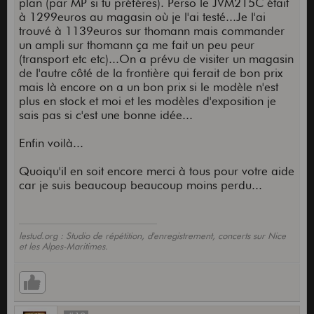
plan (par MP si tu préféres). Perso le JVM215C était
à 1299euros au magasin où je l'ai testé...Je l'ai
trouvé à 1139euros sur thomann mais commander
un ampli sur thomann ça me fait un peu peur
(transport etc etc)...On a prévu de visiter un magasin
de l'autre côté de la frontière qui ferait de bon prix
mais là encore on a un bon prix si le modèle n'est
plus en stock et moi et les modèles d'exposition je
sais pas si c'est une bonne idée...
Enfin voilà...
Quoiqu'il en soit encore merci à tous pour votre aide
car je suis beaucoup beaucoup moins perdu...
lestud.org : Studio de répétition, d'enregistrement, concerts sur Nice
et les Alpes-Maritimes.