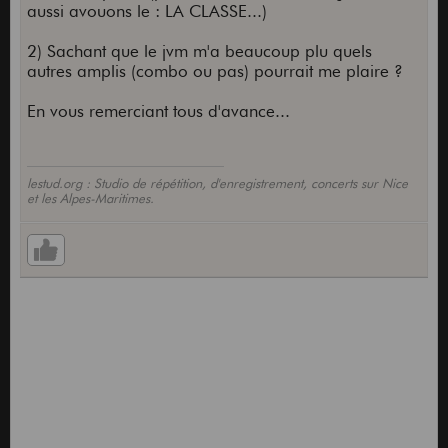
aussi avouons le : LA CLASSE...)
2) Sachant que le jvm m'a beaucoup plu quels
autres amplis (combo ou pas) pourrait me plaire ?
En vous remerciant tous d'avance...
lestud.org : Studio de répétition, d'enregistrement, concerts sur Nice
et les Alpes-Maritimes.