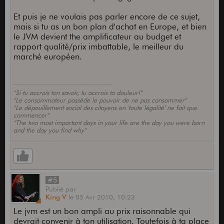
Et puis je ne voulais pas parler encore de ce sujet,
mais si tu as un bon plan d'achat en Europe, et bien
le JVM devient the amplificateur au budget et
rapport qualité/prix imbattable, le meilleur du
marché européen.
"Si tu accrois ton savoir, tu accrois ta douleur!"
"Le consommateur possède le pouvoir de ne pas consommer"
"Le dépouillement social des citoyens en 'toute légalité' ne fait que
commencer"
"The two most important days in your life are the day you were born
and the day you find why"
#5
Publié
par
King V
le
05 Avr 2010,
10:23
Le jvm est un bon ampli au prix raisonnable qui
devrait convenir à ton utilisation. Toutefois à ta place