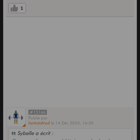
1
#15166
Publié
par
lartistafred
le
14 Déc 2023,
16:20
Sybelle a écrit :