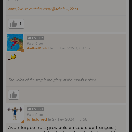
https://www.youtube.com/@sybel(...)ideos
1
#15179
Publié
par
AethelBridd
le
15 Déc 2023,
08:55
The voice of the frog is the glory of the marsh waters
#15180
Publié
par
lartistafred
le
27 Fév 2024,
15:58
Avoir largué trois gros pets en cours de français (