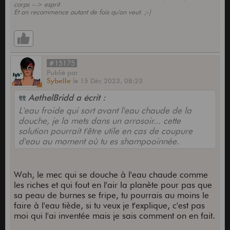
corps --> esprit
Et on recommence autant de fois qu'on veut. ;-)
#15175
Publié
par
Sybelle
le
15 Déc 2023,
08:23
AethelBridd a écrit :
L'eau froide qui sort avant l'eau chaude de la
douche, je la mets dans un arrosoir... cette
solution pourrait t'être utile en cas de coupure
d'eau au moment où tu es shampooinnée.
Wah, le mec qui se douche à l'eau chaude comme
les riches et qui fout en l'air la planète pour pas que
sa peau de burnes se fripe, tu pourrais au moins le
faire à l'eau tiède, si tu veux je t'explique, c'est pas
moi qui l'ai inventée mais je sais comment on en fait.