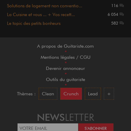
Solutions de logement non conventio...
116
La Cuisine et vous ... + Vos recett...
6 054
Le topic des petits bonheurs
582
A propos de Guitariste.com
•
Mentions légales / CGU
•
Devenir annonceur
•
Outils du guitariste
•
Thèmes :
Clean
Crunch
Lead
+
NEWS
LETTER