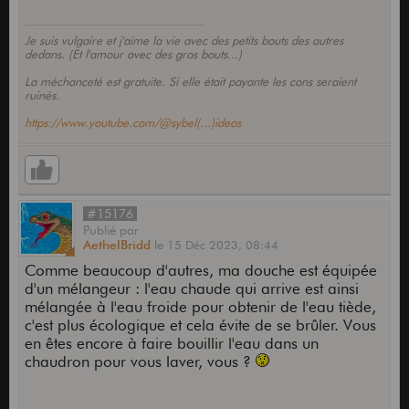
Je suis vulgaire et j'aime la vie avec des petits bouts des autres
dedans. (Et l'amour avec des gros bouts...)
La méchanceté est gratuite. Si elle était payante les cons seraient
ruinés.
https://www.youtube.com/@sybel(...)ideos
#15176
Publié
par
AethelBridd
le
15 Déc 2023,
08:44
Comme beaucoup d'autres, ma douche est équipée
d'un mélangeur : l'eau chaude qui arrive est ainsi
mélangée à l'eau froide pour obtenir de l'eau tiède,
c'est plus écologique et cela évite de se brûler. Vous
en êtes encore à faire bouillir l'eau dans un
chaudron pour vous laver, vous ?