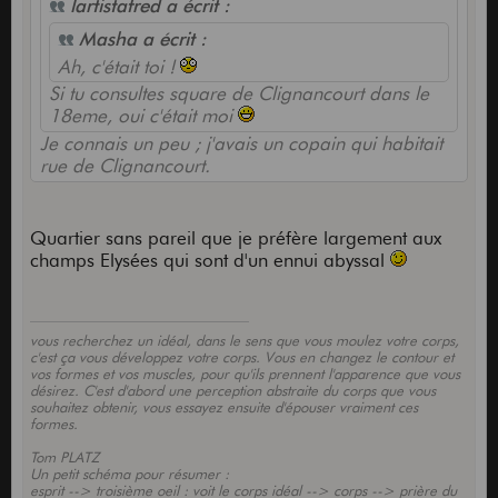
lartistafred a écrit :
Masha a écrit :
Ah, c'était toi !
Si tu consultes square de Clignancourt dans le
18eme, oui c'était moi
Je connais un peu ; j'avais un copain qui habitait
rue de Clignancourt.
Quartier sans pareil que je préfère largement aux
champs Elysées qui sont d'un ennui abyssal
vous recherchez un idéal, dans le sens que vous moulez votre corps,
c'est ça vous développez votre corps. Vous en changez le contour et
vos formes et vos muscles, pour qu'ils prennent l'apparence que vous
désirez. C'est d'abord une perception abstraite du corps que vous
souhaitez obtenir, vous essayez ensuite d'épouser vraiment ces
formes.
Tom PLATZ
Un petit schéma pour résumer :
esprit --> troisième oeil : voit le corps idéal --> corps --> prière du