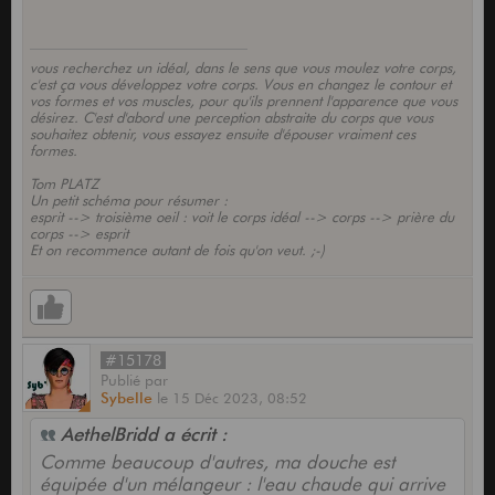
vous recherchez un idéal, dans le sens que vous moulez votre corps,
c'est ça vous développez votre corps. Vous en changez le contour et
vos formes et vos muscles, pour qu'ils prennent l'apparence que vous
désirez. C'est d'abord une perception abstraite du corps que vous
souhaitez obtenir, vous essayez ensuite d'épouser vraiment ces
formes.
Tom PLATZ
Un petit schéma pour résumer :
esprit --> troisième oeil : voit le corps idéal --> corps --> prière du
corps --> esprit
Et on recommence autant de fois qu'on veut. ;-)
#15178
Publié
par
Sybelle
le
15 Déc 2023,
08:52
AethelBridd a écrit :
Comme beaucoup d'autres, ma douche est
équipée d'un mélangeur : l'eau chaude qui arrive