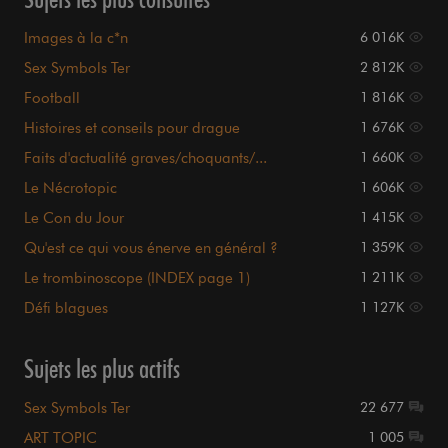
Images à la c*n
6 016K
Sex Symbols Ter
2 812K
Football
1 816K
Histoires et conseils pour drague
1 676K
Faits d'actualité graves/choquants/...
1 660K
Le Nécrotopic
1 606K
Le Con du Jour
1 415K
Qu'est ce qui vous énerve en général ?
1 359K
Le trombinoscope (INDEX page 1)
1 211K
Défi blagues
1 127K
Sujets les plus actifs
Sex Symbols Ter
22 677
ART TOPIC
1 005