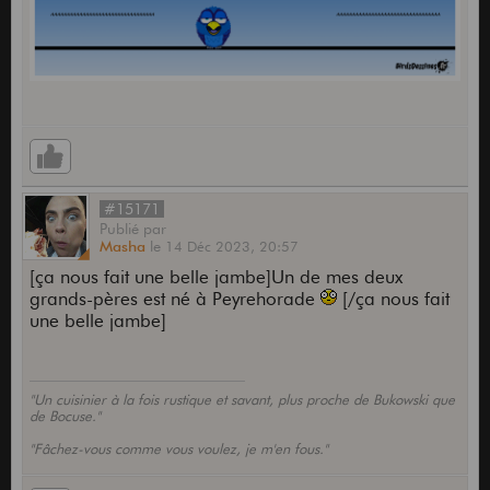
#15171
Publié
par
Masha
le
14 Déc 2023,
20:57
[ça nous fait une belle jambe]Un de mes deux
grands-pères est né à Peyrehorade
[/ça nous fait
une belle jambe]
"Un cuisinier à la fois rustique et savant, plus proche de Bukowski que
de Bocuse."
"Fâchez-vous comme vous voulez, je m'en fous."