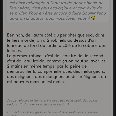
est ainsi mélangée à l'eau froide pour obtenir de
l'eau tiède, c'est plus écologique et cela évite de
se brûler. Vous en êtes encore à faire bouillir l'eau
dans un chaudron pour vous laver, vous ?
Ben non, de l'autre côté du périphérique sud, dans
le tiers monde, on a 2 robinets au dessus d'un
tonneau au fond du jardin à côté de la cabane des
latrines.
Le premier robinet, c'est de l'eau froide, le second
c'est de l'eau froide, comme ça on peut se laver les
2 mains en même temps, pas la peine de
s'embrouiller la comprenette avec des mélangeurs,
des mitigeurs, des mitangeurs ou des méligeurs, on
est pauvres mais on est malins.
Je suis vulgaire et j'aime la vie avec des petits bouts des autres
dedans. (Et l'amour avec des gros bouts...)
La méchanceté est gratuite. Si elle était payante les cons seraient
ruinés.