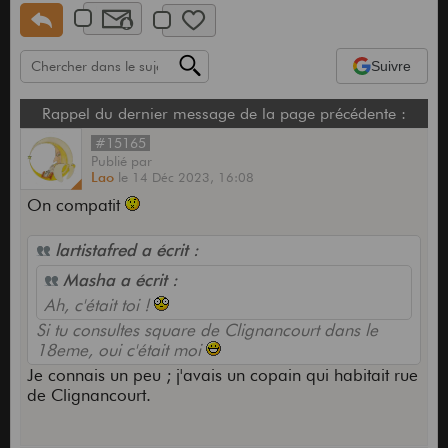
Suivre
Rappel du dernier message de la page précédente :
#15165
Publié
par
Lao
le
14 Déc 2023,
16:08
On compatit
lartistafred a écrit :
Masha a écrit :
Ah, c'était toi !
Si tu consultes square de Clignancourt dans le
18eme, oui c'était moi
Je connais un peu ; j'avais un copain qui habitait rue
de Clignancourt.