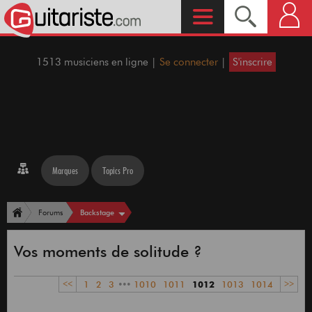
1513 musiciens en ligne |
Se connecter
|
S'inscrire
Marques
Topics Pro
Backstage
Forums
Vos moments de solitude ?
<<
1
2
3
•••
1010
1011
1012
1013
1014
>>