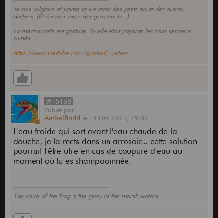
Je suis vulgaire et j'aime la vie avec des petits bouts des autres
dedans. (Et l'amour avec des gros bouts...)
La méchanceté est gratuite. Si elle était payante les cons seraient
ruinés.
https://www.youtube.com/@sybel(...)ideos
#15168
Publié
par
AethelBridd
le
14 Déc 2023,
19:32
L'eau froide qui sort avant l'eau chaude de la
douche, je la mets dans un arrosoir... cette solution
pourrait t'être utile en cas de coupure d'eau au
moment où tu es shampooinnée.
The voice of the frog is the glory of the marsh waters