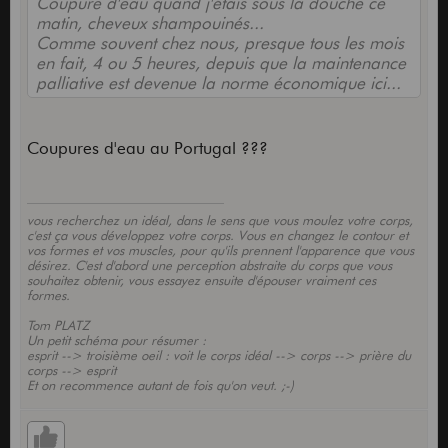
Coupure d'eau quand j'étais sous la douche ce
matin, cheveux shampouinés...
Comme souvent chez nous, presque tous les mois
en fait, 4 ou 5 heures, depuis que la maintenance
palliative est devenue la norme économique ici...
Coupures d'eau au Portugal ???
vous recherchez un idéal, dans le sens que vous moulez votre corps,
c'est ça vous développez votre corps. Vous en changez le contour et
vos formes et vos muscles, pour qu'ils prennent l'apparence que vous
désirez. C'est d'abord une perception abstraite du corps que vous
souhaitez obtenir, vous essayez ensuite d'épouser vraiment ces
formes.
Tom PLATZ
Un petit schéma pour résumer :
esprit --> troisième oeil : voit le corps idéal --> corps --> prière du
corps --> esprit
Et on recommence autant de fois qu'on veut. ;-)