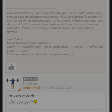
vous recherchez un idéal, dans le sens que vous moulez votre corps,
c'est ça vous développez votre corps. Vous en changez le contour et
vos formes et vos muscles, pour qu'ils prennent l'apparence que vous
désirez. C'est d'abord une perception abstraite du corps que vous
souhaitez obtenir, vous essayez ensuite d'épouser vraiment ces
formes.
Tom PLATZ
Un petit schéma pour résumer :
esprit --> troisième oeil : voit le corps idéal --> corps --> prière du
corps --> esprit
Et on recommence autant de fois qu'on veut. ;-)
#15174
Publié
par
lartistafred
le
14 Déc 2023,
22:47
Lao a écrit :
On compatit