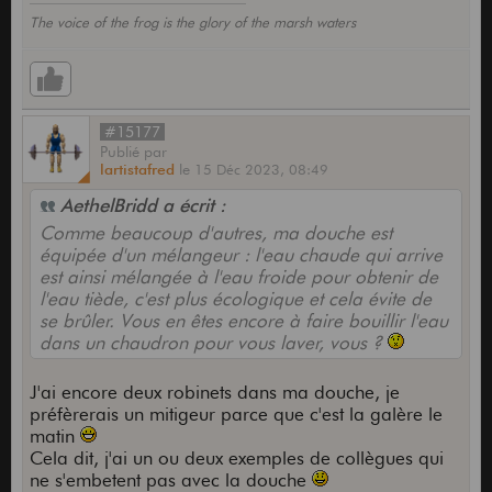
The voice of the frog is the glory of the marsh waters
#15177
Publié
par
lartistafred
le
15 Déc 2023,
08:49
AethelBridd a écrit :
Comme beaucoup d'autres, ma douche est
équipée d'un mélangeur : l'eau chaude qui arrive
est ainsi mélangée à l'eau froide pour obtenir de
l'eau tiède, c'est plus écologique et cela évite de
se brûler. Vous en êtes encore à faire bouillir l'eau
dans un chaudron pour vous laver, vous ?
J'ai encore deux robinets dans ma douche, je
préfèrerais un mitigeur parce que c'est la galère le
matin
Cela dit, j'ai un ou deux exemples de collègues qui
ne s'embetent pas avec la douche