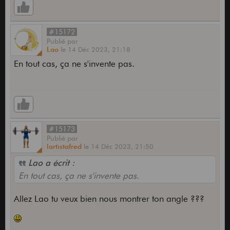
#15172
Publié
par
Lao
le
14 Déc 2023,
21:18
En tout cas, ça ne s'invente pas.
#15173
Publié
par
lartistafred
le
14 Déc 2023,
21:50
Lao a écrit :
En tout cas, ça ne s'invente pas.
Allez Lao tu veux bien nous montrer ton angle ???