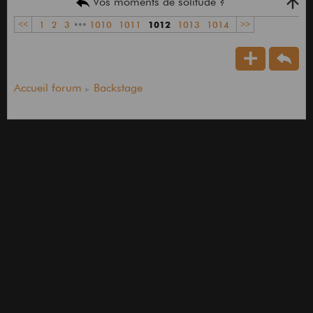
Vos moments de solitude ?
<<
1
2
3
•••
1010
1011
1012
1013
1014
>>
Accueil forum
Backstage