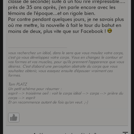
classe de seconde) suite à un fou rire irrépressible....
près de 35 ans après, j'en parle encore avec les
témoins de l'époque...et on rigole bien.
Par contre pendant quelques jours, je ne savais plus
où me mettre, la nouvelle à fait le tour du bahut en
moins de deux, plus vite que sur Facebook !
vous recherchez un idéal, dans le sens que vous moulez votre corps,
c'est ça vous développez votre corps. Vous en changez le contour et
vos formes et vos muscles, pour qu'ils prennent l'apparence que vous
désirez. C'est d'abord une perception abstraite du corps que vous
souhaitez obtenir, vous essayez ensuite d'épouser vraiment ces
formes.
Tom PLATZ
Un petit schéma pour résumer :
esprit --> troisième oeil : voit le corps idéal --> corps --> prière du
corps --> esprit
Et on recommence autant de fois qu'on veut. ;-)