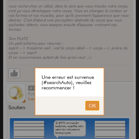
vous recherchez un idéal, dans le sens que vous moulez votre corps,
c'est ça vous développez votre corps. Vous en changez le contour et
vos formes et vos muscles, pour qu'ils prennent l'apparence que vous
désirez. C'est d'abord une perception abstraite du corps que vous
souhaitez obtenir, vous essayez ensuite d'épouser vraiment ces
formes.
Tom PLATZ
Un petit schéma pour résumer :
esprit --> troisième oeil : voit le corps idéal --> corps --> prière du
corps --> esprit
Et on recommence autant de fois qu'on veut. ;-)
#15170
Publié
par
Lao
le
14 Déc 2023,
19:40
Soutien