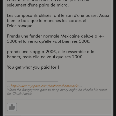
seleument d'une paire de micro.
Les composants utilisés font le son d'une basse. Aussi
bien le bois que le manches les cordes et
l'électronique.
Prends une fender normale Mexicaine deluxe a +-
500€ et tu verra qu'elle vaut bien ses 500€.
prends une stagg a 200€, elle ressemble a la
Fender, mais elle ne vaut que ses 200€ ..
You get what you paid for !
--
http://www.myspace.com/seafoamshamerocks
--
When the Boogeyman goes to sleep every night, he checks his closet
for Chuck Norris.