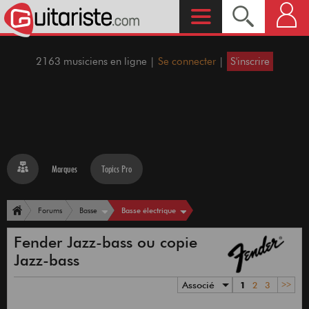
2163 musiciens en ligne |
Se connecter
|
S'inscrire
Marques
Topics Pro
Basse électrique
Forums
Basse
Fender Jazz-bass ou copie
Jazz-bass
Associé
1
2
3
>>