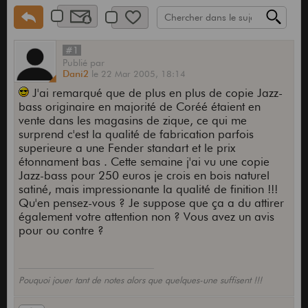
#1
Publié
par
Dani2
le
22 Mar 2005,
18:14
J'ai remarqué que de plus en plus de copie Jazz-
bass originaire en majorité de Coréé étaient en
vente dans les magasins de zique, ce qui me
surprend c'est la qualité de fabrication parfois
superieure a une Fender standart et le prix
étonnament bas . Cette semaine j'ai vu une copie
Jazz-bass pour 250 euros je crois en bois naturel
satiné, mais impressionante la qualité de finition !!!
Qu'en pensez-vous ? Je suppose que ça a du attirer
également votre attention non ? Vous avez un avis
pour ou contre ?
Pouquoi jouer tant de notes alors que quelques-une suffisent !!!