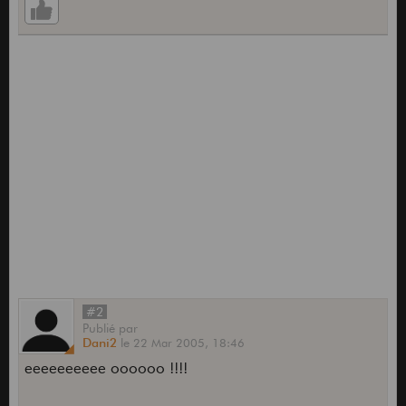
#2
Publié
par
Dani2
le
22 Mar 2005,
18:46
eeeeeeeeee oooooo !!!!