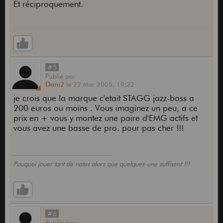
Et réciproquement.
#5
Publié
par
Dani2
le
22 Mar 2005,
19:32
je crois que la marque c'etait STAGG jazz-bass a
200 euros ou moins . Vous imaginez un peu, a ce
prix en + vous y montez une paire d'EMG actifs et
vous avez une basse de pro. pour pas cher !!!
Pouquoi jouer tant de notes alors que quelques-une suffisent !!!
#6
Publié
par