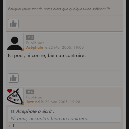
Pouquoi jouer tant de notes alors que quelques-une suffisent !!!
#3
Publié
par
Acéphale
le
22 Mar 2005,
19:00
Ni pour, ni contre, bien au contraire.
#4
Publié
par
Jazz Ad
le
22 Mar 2005,
19:26
Acéphale a écrit :
Ni pour, ni contre, bien au contraire.
+1.