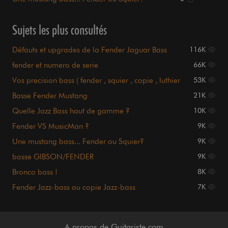
Sujets les plus consultés
Défauts et upgrades de la Fender Jaguar Bass
116K
fender et numero de serie
66K
Vos precision bass ( fender , squier , copie , luthier
53K
...
Basse Fender Mustang
21K
Quelle Jazz Bass haut de gamme ?
10K
Fender VS MusicMan ?
9K
Une mustang bass... Fender ou Squier?
9K
basse GIBSON/FENDER
9K
Bronco bass !
8K
Fender Jazz-bass ou copie Jazz-bass
7K
A propos de Guitariste.com