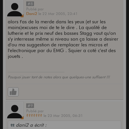
#8
Publié
par
Dani2
le
22 Mar 2005,
23:41
alors t'as de la merde dans les yeux (et sur les
mains)excuses moi de te le dire . La qualité de
lutherie et le prix neuf des basses Stagg vaut qu'on
s'y interresse même si niveau son ça laisse a desirer
d'ou ma suggestion de remplacer les micros et
l'electronique par du EMG . Squier a coté c'est des
jouets .
Pouquoi jouer tant de notes alors que quelques-une suffisent !!!
#9
Publié
par
???????
le
23 Mar 2005,
06:31
dani2 a écrit :