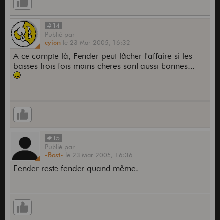
#14
Publié
par
cyion
le
23 Mar 2005,
16:32
A ce compte là, Fender peut lâcher l'affaire si les
basses trois fois moins cheres sont aussi bonnes...
#15
Publié
par
-Bast-
le
23 Mar 2005,
16:36
Fender reste fender quand même.