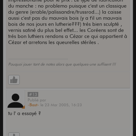
du manche : no problemo puisque c'est un classique
du genre (erable/palissandre/trussrod...) la caisse
aussi c'est pas du mauvais bois (y a t'il un mauvais
bois de nos jours en lutherie???) trés bien sculpté ,
vernis satiné du plus bel effet... les Coréens sont de
trés bon luthiers rendons a Cézar ce qui appartient à
Cézar et arretons les queurelles stériles .
Pouquoi jouer tant de notes alors que quelques-une suffisent !!!
#13
Publié
par
-Bast-
le
23 Mar 2005,
16:23
tu l' a essayé ?