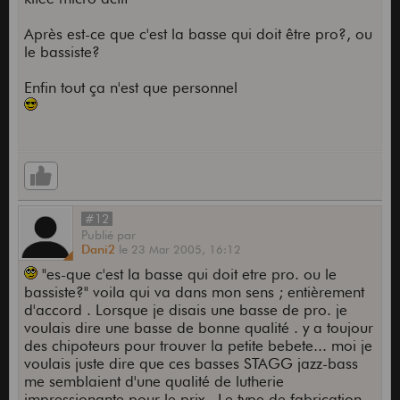
Après est-ce que c'est la basse qui doit être pro?, ou
le bassiste?
Enfin tout ça n'est que personnel
#12
Publié
par
Dani2
le
23 Mar 2005,
16:12
"es-que c'est la basse qui doit etre pro. ou le
bassiste?" voila qui va dans mon sens ; entièrement
d'accord . Lorsque je disais une basse de pro. je
voulais dire une basse de bonne qualité . y a toujour
des chipoteurs pour trouver la petite bebete... moi je
voulais juste dire que ces basses STAGG jazz-bass
me semblaient d'une qualité de lutherie
impressionante pour le prix . Le type de fabrication