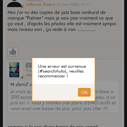
Jefferson Tuna
le
22 Mar 2005,
21:17
Moi j'ai vu des copies de jazz bass sunburst de
marque "Palmer" mais je sais pas vraiment ce que
ça vaut , d'après les photos elle est vraiment sympa
mais niveau son , ça reste à voir .............
#7
Publié
par
icks
le
22 Mar 2005,
21:50
dani2 a écrit :
je crois que la marque c'etait STAGG jazz-bass a
200 euros ou moins . Vous imaginez un peu, a ce
prix en + vous y montez une paire d'EMG actifs et
vous avez une basse de pro. pour pas cher !!!
comme si le son d'une basse de pro venait