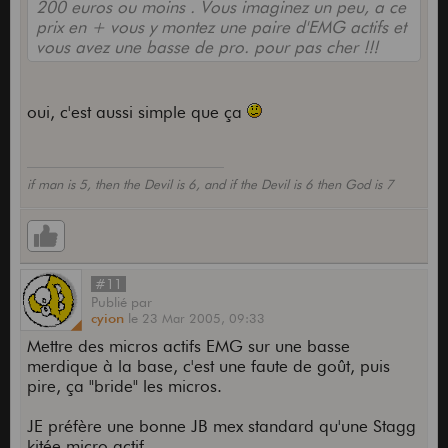
200 euros ou moins . Vous imaginez un peu, a ce
prix en + vous y montez une paire d'EMG actifs et
vous avez une basse de pro. pour pas cher !!!
oui, c'est aussi simple que ça
if man is 5, then the Devil is 6, and if the Devil is 6 then God is 7
#11
Publié
par
cyion
le
23 Mar 2005,
09:33
Mettre des micros actifs EMG sur une basse
merdique à la base, c'est une faute de goût, puis
pire, ça "bride" les micros.
JE préfère une bonne JB mex standard qu'une Stagg
kitée micro actif