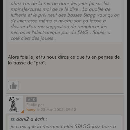
alors t'as de la merde dans les yeux (et sur les
mains)excuses moi de te le dire . La qualité de
lutherie et le prix neuf des basses Stagg vaut qu'on
s'y interresse même si niveau son ça laisse a
desirer d'ou ma suggestion de remplacer les
micros et l'electronique par du EMG . Squier a
coté c'est des jouets .
Alors fais le, et tu nous diras ce que tu en penses de
ta basse de "pro".
#10
Publié
par
huey
le
23 Mar 2005,
09:13
dani2 a écrit :
je crois que la marque c'etait STAGG jazz-bass a