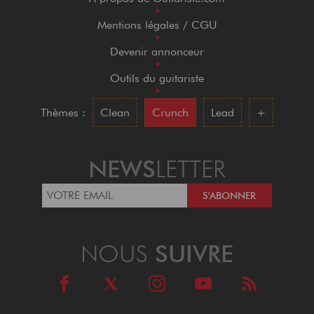
•
Mentions légales / CGU
•
Devenir annonceur
•
Outils du guitariste
•
Thèmes :
Clean
Crunch
Lead
+
NEWS
LETTER
NOUS
SUIVRE