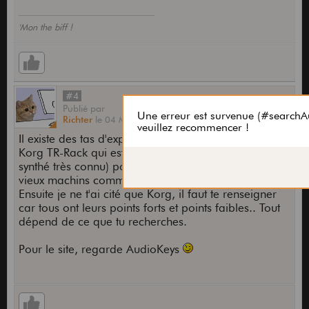
'Mon the biff !
#4
Publié
par
Richter
le
04 Mar 2008,
19:50
Il existe des tas d'expandeurs pas chers.. Tu as le
Korg TR-Rack qui est la version rack du Trinity (un
synthé très connu) pour 250 € Ou sinon d'autres
vieux machins comme le M1-r pour environ 180 €.
Ensuite je ne t'ai cité que Korg, il faut te renseigner
car tous ont leurs points forts et points faibles.. Tout
dépend de ce que tu recherches.
Pour le site, regarde AudioKeys