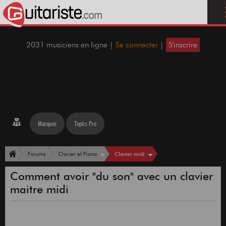
2031 musiciens en ligne |
Se connecter
|
S'inscrire
Marques
Topics Pro
Clavier midi
Forums
Clavier et Piano
Comment avoir "du son" avec un clavier
maitre midi