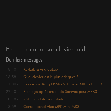
En ce moment sur clavier midi...
Derniers messages
18:10 -
KeyLab & AnalogLab
13:58 -
Quel clavier est le plus adéquat ?
11:30 -
Connexion Korg NS5R -> Clavier MIDI -> PC ?
22:10 -
Plantage après install de Sonivox pour MPK3
miniplay
10:18 -
VSTi Standalone gratuits
18:59 -
Conseil achat Akai MPK Mini MK3