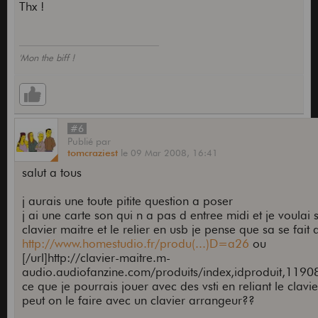
Thx !
'Mon the biff !
#6
Publié
par
tomcraziest
le
09 Mar 2008,
16:41
salut a tous
j aurais une toute pitite question a poser
j ai une carte son qui n a pas d entree midi et je voulai 
clavier maitre et le relier en usb je pense que sa se fait 
http://www.homestudio.fr/produ(...)D=a26
ou
[/url]http://clavier-maitre.m-
audio.audiofanzine.com/produits/index,idproduit,11908
ce que je pourrais jouer avec des vsti en reliant le clavi
peut on le faire avec un clavier arrangeur??