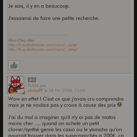
Je sais, il y en a beaucoup.
J'essaierai de faire une petite recherche.
Mon Chez Moi:
http://fr.audiofanzine.com/mem(...)ucts/
http://fr.audiofanzine.com/mem(...)otos/
#3
Publié
par
philipPF
le
28 Fév 2008,
11:05
Wow en effet ! C'est ce que j'avais cru comprendre
mais je ne voulais pas y croire à cause des prix
J'ai du mal a imaginer qu'il n'y ai pas de matos
moins cher .... quand on achete un petit
clavier/synthé genre les casio ou le yamaha qu'on
pourrait trouver dans les supermarchés a 200€, ca