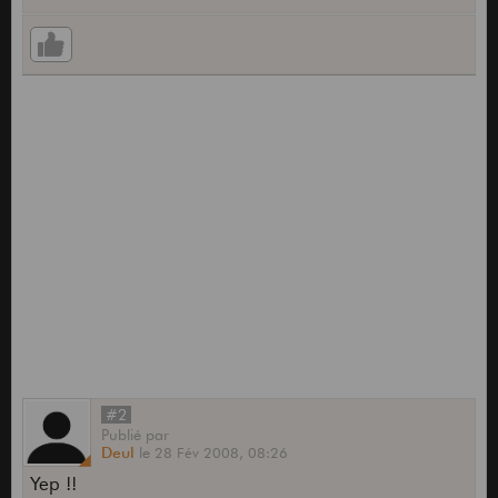
#2
Publié
par
Deul
le
28 Fév 2008,
08:26
Yep !!