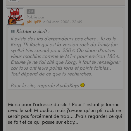
#5
Publié
par
philipPF
le
04 Mar 2008,
23:49
Richter a écrit :
Il existe des tas d'expandeurs pas chers.. Tu as le
Korg TR-Rack qui est la version rack du Trinity (un
synthé très connu) pour 250 € Ou sinon d'autres
vieux machins comme le M1-r pour environ 180 €.
Ensuite je ne t'ai cité que Korg, il faut te renseigner
car tous ont leurs points forts et points faibles..
Tout dépend de ce que tu recherches.
Pour le site, regarde AudioKeys
Merci pour l'adresse du site ! Pour l'instant je tourne
avec le soft M-audio, mais j'avoue qu'un ptit rack ne
serait pas forcément de trop... J'vais regarder ce qui
se fait et ce qui passe sur ebay...