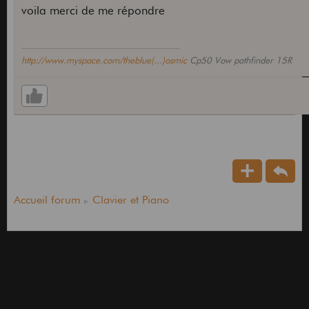
voila merci de me répondre
http://www.myspace.com/theblue(...)osmic
Cp50 Vow pathfinder 15R
Accueil forum
Clavier et Piano