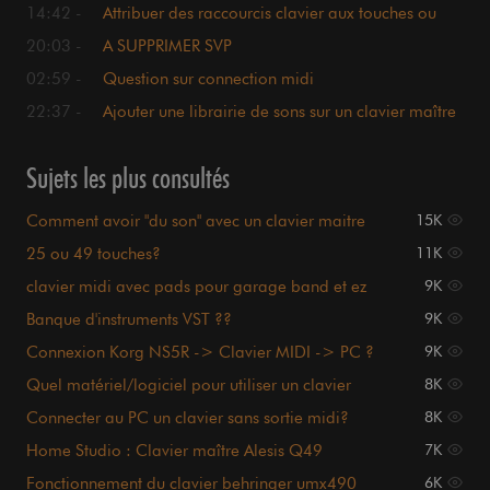
14:42 -
Attribuer des raccourcis clavier aux touches ou
pads
20:03 -
A SUPPRIMER SVP
02:59 -
Question sur connection midi
22:37 -
Ajouter une librairie de sons sur un clavier maître
Sujets les plus consultés
Comment avoir "du son" avec un clavier maitre
15K
midi
25 ou 49 touches?
11K
clavier midi avec pads pour garage band et ez
9K
drummer
Banque d'instruments VST ??
9K
Connexion Korg NS5R -> Clavier MIDI -> PC ?
9K
Quel matériel/logiciel pour utiliser un clavier
8K
midi en live
Connecter au PC un clavier sans sortie midi?
8K
Home Studio : Clavier maître Alesis Q49
7K
Fonctionnement du clavier behringer umx490
6K