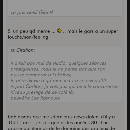
ça pas vieilli Giant?
Si un peu qd meme ...
.. mais le gars a un super
touché/son/feeling
Citation:
il a fait pas mal de studio, quelques séances
prestigieuses, mais je ne pense pas que l'on
puisse comparer à Lukather,
le père Stevie a qd mm un cv à ce niveau!!!!
A part Carlton, je vois pas qui peut le concurencer
niveau prestige de ce coté là,
peut-être Lee Ritenour?
bah disons que me sdernieres news datent d'il y a
10/11 ans .. je sais que ds les années 80 ct un
grosse pointure ds de le domaine des gratteux de