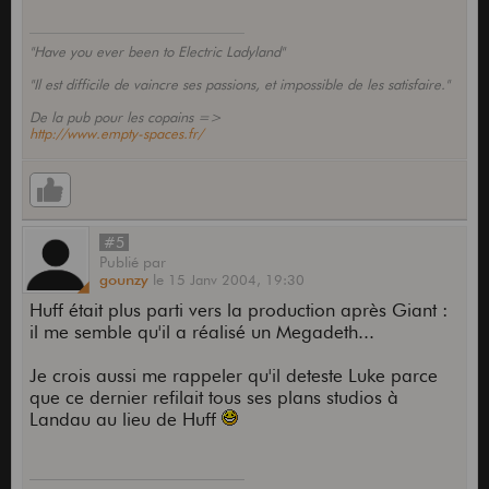
"Have you ever been to Electric Ladyland"
"Il est difficile de vaincre ses passions, et impossible de les satisfaire."
De la pub pour les copains =>
http://www.empty-spaces.fr/
#5
Publié
par
gounzy
le
15 Janv 2004,
19:30
Huff était plus parti vers la production après Giant :
il me semble qu'il a réalisé un Megadeth...
Je crois aussi me rappeler qu'il deteste Luke parce
que ce dernier refilait tous ses plans studios à
Landau au lieu de Huff