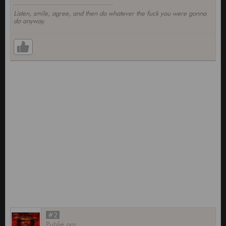
Listen, smile, agree, and then do whatever the fuck you were gonna
do anyway.
#2
Publié
par