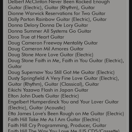
Delbert McClinton Never Been Rocked Enough
Guitar (Electric), Guitar (Rhythm), Guitar
Dionne Warwick Reservations for Two Guitar
Dolly Parton Rainbow Guitar (Electric), Guitar
Donna Delory Donna De Lory Guitar
Donna Summer All Systems Go Guitar
Doro True at Heart Guitar
Doug Cameron Freeway Mentality Guitar
Doug Cameron Mil Amores Guitar
Doug Stone More Love Guitar (Electric)
Doug Stone Faith in Me, Faith in You Guitar (Electric),
Guitar
Doug Supernaw You Still Got Me Guitar (Electric)
Dusty Springfield A Very Fine Love Guitar (Electric),
Guitar (Rhythm), Guitar (Classical), Guitar
Eikichi Yazawa Flash in Japan Guitar
Elton John Duets Guitar (Electric)
Engelbert Humperdinck You and Your Lover Guitar
(Electric), Guitar (Acoustic)
Etta James Love's Been Rough on Me Guitar (Electric)
Faith Hill Take Me As I Am Guitar (Electric)
Faith Hill Cry Programming, Producer, Guitar
Faith Hill The Way You Love Me (US CD5/Cassette)