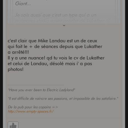
Giant...
Je sais aussi que c'est un type qui a un
palmares studio assez proche de Lukather (il
me semble) ... il a joué sur certains albums de
Madonna, sur la BO de lilo & Stitch (je crois)
...
c'est clair que Mike Landau est un de ceux
qui fait le + de séances depuis que Lukather
Quelqu'un connait bien sa carriere ? Des
a arrêté!!!
mike landau a plus de séances que luke...il est
albums à conseiller ?
ça pas vieilli Giant?
Il y a une nuance! qd tu vois le cv de Lukather
partout
sinon j'ai une ou deux interview du bonhomme
et celui de Landau, désolé mais i' a pas
dans des guitar world, ça date, mais je peux
photos!
rechercher ça si ça t'interesse et si personne
ne se manifeste pour de la fraiche!
il a fait pas mal de studio, quelques séances
"Have you ever been to Electric Ladyland"
prestigieuses, mais je ne pense pas que l'on
puisse comparer à Lukather,
"Il est difficile de vaincre ses passions, et impossible de les satisfaire."
le père Stevie a qd mm un cv à ce niveau!!!!
De la pub pour les copains =>
A part Carlton, je vois pas qui peut le
http://www.empty-spaces.fr/
concurencer
niveau prestige de ce coté là,
peut-être Lee Ritenour?