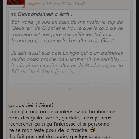
coyote
le
15 Janv 2004,
18:47
Glamandshred a écrit :
Bah voilà, je suis en train de me mater le clip de
"Believer" de Giant et je trouve que le solo de ce
morceau est une pure merveille (en fait tout
lemorceau)... comme le 1er album de Giant...
Je sais aussi que c'est un type qui a un palmares
studio assez proche de Lukather (il me semble) ...
il a joué sur certains albums de Madonna, sur la
BO de lilo & Stitch (je crois) ...
Quelqu'un connait bien sa carriere ? Des albums
à conseiller ?
ça pas vieilli Giant?
sinon j'ai une ou deux interview du bonhomme
dans des guitar world, ça date, mais je peux
rechercher ça si ça t'interesse et si personne
ne se manifeste pour de la fraiche!
il a fait pas mal de studio, quelques séances