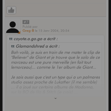
#7
Publié
par
Greg-B
le
15 Janv 2004,
20:54
coyote.a.go.go a écrit :
Glamandshred a écrit :
Bah voilà, je suis en train de me mater le clip de
"Believer" de Giant et je trouve que le solo de ce
morceau est une pure merveille (en fait tout
lemorceau)... comme le 1er album de Giant...
Je sais aussi que c'est un type qui a un palmares
studio assez proche de Lukather (il me semble)
... il a joué sur certains albums de Madonna,
sur la BO de lilo & Stitch (je crois) ...
Quelqu'un connait bien sa carriere ? Des
albums à conseiller ?