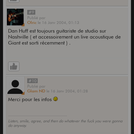
#9
Publié
par
Olric
le
16 Janv 2004,
01:13
Dan Huff est toujours guitariste de studio sur
Nashville ( et accessoirement un live acoustique de
Giant est sorti récemment ) .
#10
Publié
par
Glam ND
le
16 Janv 2004,
01:28
Merci pour les infos
Listen, smile, agree, and then do whatever the fuck you were gonna
do anyway.