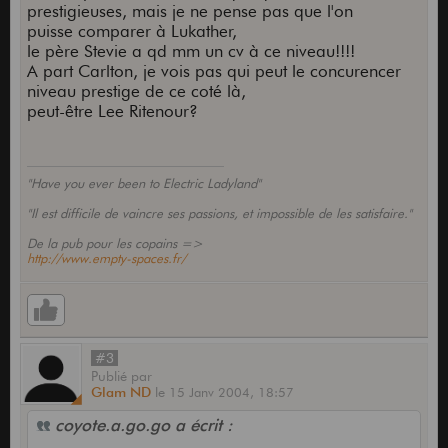
prestigieuses, mais je ne pense pas que l'on
puisse comparer à Lukather,
le père Stevie a qd mm un cv à ce niveau!!!!
A part Carlton, je vois pas qui peut le concurencer
niveau prestige de ce coté là,
peut-être Lee Ritenour?
"Have you ever been to Electric Ladyland"
"Il est difficile de vaincre ses passions, et impossible de les satisfaire."
De la pub pour les copains =>
http://www.empty-spaces.fr/
#3
Publié
par
Glam ND
le
15 Janv 2004,
18:57
coyote.a.go.go a écrit :