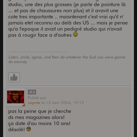
studio, une des plus grosses (je parle de pointure là
... et pas de chaussures non plus) et il avavit une
cote tres importante .. maisntenant c'est vrai qu'il n'
jamais etet reconnu au delà des US ... mais je pense
qu'a l'epoque il avait un pedigré studio qui n'avait
pas à rougir face a d'autres
Listen, smile, agree, and then do whatever the fuck you were gonna
do anyway.
#4
Publié
par
coyote
le
15 Janv 2004,
19:12
pas la peine que je cherche
ds mes magazines alors!
ça date d'au moins 10 ans!
désolé!