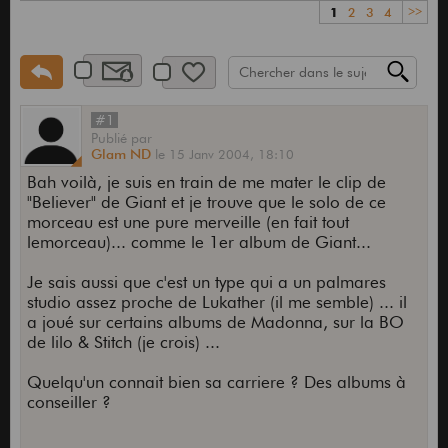
1
2
3
4
>>
#1
Publié
par
Glam ND
le
15 Janv 2004,
18:10
Bah voilà, je suis en train de me mater le clip de
"Believer" de Giant et je trouve que le solo de ce
morceau est une pure merveille (en fait tout
lemorceau)... comme le 1er album de Giant...
Je sais aussi que c'est un type qui a un palmares
studio assez proche de Lukather (il me semble) ... il
a joué sur certains albums de Madonna, sur la BO
de lilo & Stitch (je crois) ...
Quelqu'un connait bien sa carriere ? Des albums à
conseiller ?