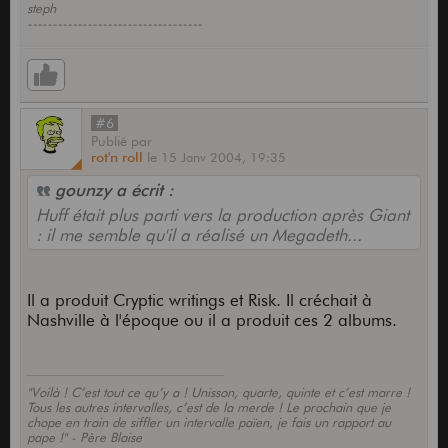
steph
-----------------------------------
#6
Publié
par
rot'n roll
le
15 Janv 2004,
19:35
gounzy a écrit :
Huff était plus parti vers la production après Giant
: il me semble qu'il a réalisé un Megadeth...
Il a produit Cryptic writings et Risk. Il créchait à
Nashville à l'époque ou il a produit ces 2 albums.
"Voilà ! C’est tout ce qu’y a ! Unisson, quarte, quinte et c’est marre !
Tous les autres intervalles, c’est de la merde ! Le prochain que je
chope en train de siffler un intervalle païen, je fais un rapport au
pape !" - Père Blaise