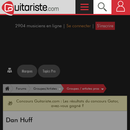
2904 musiciens en ligne |
Se connecter
|
S'inscrire
Marques
Topics Pro
Groupes / artistes pros
Forums
Groupes/Artistes
Concours Guitariste.com : Les résultats du concours Gator,
🎁
avez-vous gagné ?
Dan Huff