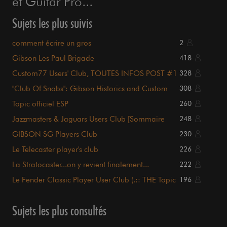
et Guitar Pro...
Sujets les plus suivis
comment écrire un gros
2
Gibson Les Paul Brigade
418
Custom77 Users' Club, TOUTES INFOS POST #1
328
!!!
"Club Of Snobs": Gibson Historics and Custom
308
Shop
Topic officiel ESP
260
Jazzmasters & Jaguars Users Club [Sommaire
248
p1.]
GIBSON SG Players Club
230
Le Telecaster player's club
226
La Stratocaster...on y revient finalement...
222
Le Fender Classic Player User Club (.:: THE Topic
196
::.)
Sujets les plus consultés