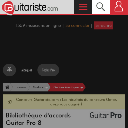
1559 musiciens en ligne |
Se connecter
|
S'inscrire
Marques
Topics Pro
Guitare électrique
Forums
Guitare
Concours Guitariste.com : Les résultats du concours Gator,
🎁
avez-vous gagné ?
Bibliothèque d'accords
Guitar Pro 8