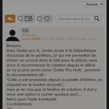
Associé
#1
Publié
par
jeanmi2403
le
29 Mai 2026,
16:09
(Modifié 4 fois)
Bonjour,
Avec Guitar pro 6, j'avais accès à la bibliothèque
d'accords de la partition, ce qui me permettait de
choisir un accord dans la liste pour le placer, sans
avoir à recommencer la création depuis le début.
Je n'y ai plus accès (avec Guitar Pro Huit) , pourtant
la documentation dit :
"Celle-ci est accessible depuis la palette d’édition, en
cliquant sur le bouton Accords",
mais je ne vois que la fenêtre de création. Il doit y
avoir une option à cocher quelque part....
Merci pour l'aide éventuelle.
Cordialement,
JM