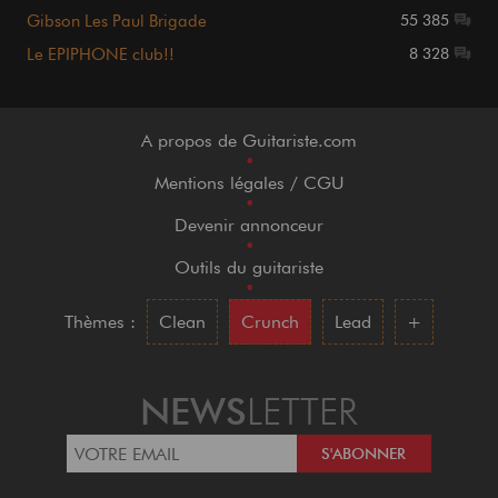
Gibson Les Paul Brigade
55 385
Le EPIPHONE club!!
8 328
A propos de Guitariste.com
•
Mentions légales / CGU
•
Devenir annonceur
•
Outils du guitariste
•
Thèmes :
Clean
Crunch
Lead
+
NEWS
LETTER