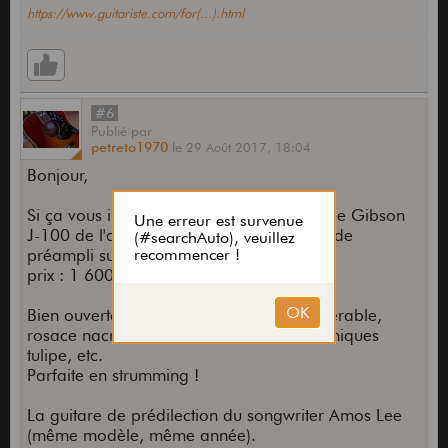
https://www.guitariste.com/for(...).html
#6
Publié
par
petreto1970
le
29 Août 2017,
18:04
Bonjour,
Si ça vous intéresse, je vends une très belle Gibson
J-100 de l'année 2000 (electro mais pas de
préampli sur l'éclisse).
prix : 1 600€
Bien ouverte, table patinée épicéa - dos érable,
rosace nacre, chevalet moustache, mécaniques
tulipe, etc.
Parfaite en strumming !
La guitare de prédilection du songwriter Amos Lee
(même modèle, même année).