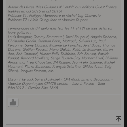
Auteur des livres "Mes Guitares #1 et#2" aux éditions Ouest France
(publiés en oct 2015 et oct 2016)
Préfaces T1, Philippe Manoeuvre et Michel Lag-Chavarria.
Préfaces T2 : Alain Queguiner et Maurice Dupont.
Témoignages de 84 guitaristes (sur les T1 et T2) de tous styles sur
leurs guitares :
Louis Bertignac, Tommy Emmanuel, Yarol Poupaud, Angelo Debarre,
Christophe Godin, Stephan Forte, Mattrach, Sylvain Luc, Paul
Personne, Samy Daussat, Maxime Le Forestier, Axel Bauer, Thomas
Dutronc, Gaëtan Roussel, Manu Galvin, Robin Le Mesurier, Keren
Ann, Seb Chouard, Hubert-Felix Thiéfaine, Eric Sauviat, Patrick
Rondat, Bernard Lavilliers, Serge Teyssot-Gay, Norbert Krief, Philippe
Almosnino, Fred Chapellier, JM Kajdan, Jean-Felix Lalanne, Michel
Haumont, Pierre Bensusan, François Sciortino, Gildas Arzel, Soig
Siberil, Jacques Stotzem, etc.
Ditson 1 by Jack Spira (Australie) - OM Mada Emeric Beaujouan -
Maurice Dupont nylon CFN28 custom - Jazz J. Favino - Taka
EAN1012 - Ovation Elite 1868