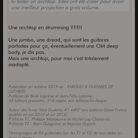
tu tester un archtop. Elles ont été créer pour avoir
une meilleur projection a gros volume.
Une archtop en strumming ???!!
Une jumbo, une dread, qui sont les guitares
parfaites pour ça, éventuellement une OM deep
body, je dis pas.
Mais une archtop, pour moi c'est totalement
inadapté.
Publication en octobre 2019 de : PAROLES & GUITARES DE
LUTHIERS
Préfaces de Biréli Lagrène et Jean-Félix Lalanne.
45 luthiers présentés, 316 pages, aux éditions Ex-Aequo.
Auteur des livres "Mes Guitares #1 et#2" aux éditions Ouest France
(publiés en oct 2015 et oct 2016)
Préfaces T1, Philippe Manoeuvre et Michel Lag-Chavarria.
Préfaces T2 : Alain Queguiner et Maurice Dupont.
Témoignages de 84 guitaristes (sur les T1 et T2) de tous styles sur
leurs guitares :