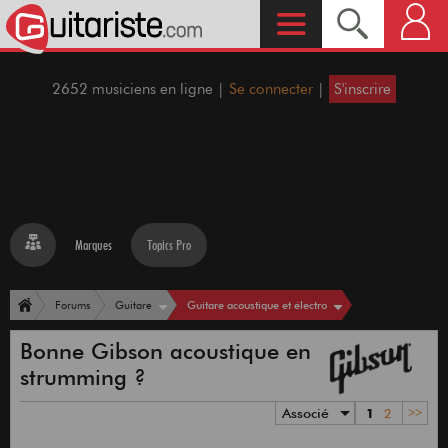
2652 musiciens en ligne |
Se connecter
|
S'inscrire
Marques
Topics Pro
Guitare acoustique et électro
Forums
Guitare
Bonne Gibson acoustique en
strumming ?
Associé
1
2
>>