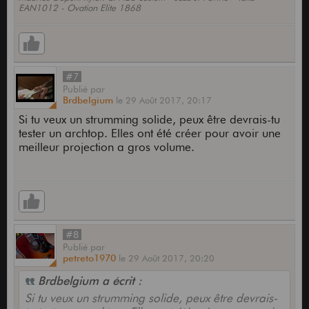
EAN1012 - Ovation Elite 1868
#7
Publié
par
Brdbelgium
le
29 Août 2017,
20:17
Si tu veux un strumming solide, peux être devrais-tu
tester un archtop. Elles ont été créer pour avoir une
meilleur projection a gros volume.
#8
Publié
par
petreto1970
le
29 Août 2017,
20:20
Brdbelgium a écrit :
Si tu veux un strumming solide, peux être devrais-