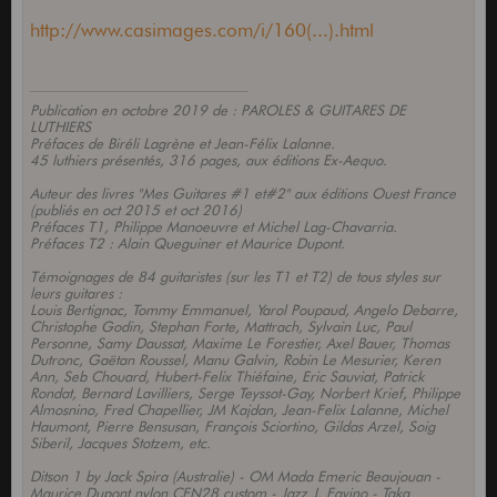
http://www.casimages.com/i/160(...).html
Publication en octobre 2019 de : PAROLES & GUITARES DE
LUTHIERS
Préfaces de Biréli Lagrène et Jean-Félix Lalanne.
45 luthiers présentés, 316 pages, aux éditions Ex-Aequo.
Auteur des livres "Mes Guitares #1 et#2" aux éditions Ouest France
(publiés en oct 2015 et oct 2016)
Préfaces T1, Philippe Manoeuvre et Michel Lag-Chavarria.
Préfaces T2 : Alain Queguiner et Maurice Dupont.
Témoignages de 84 guitaristes (sur les T1 et T2) de tous styles sur
leurs guitares :
Louis Bertignac, Tommy Emmanuel, Yarol Poupaud, Angelo Debarre,
Christophe Godin, Stephan Forte, Mattrach, Sylvain Luc, Paul
Personne, Samy Daussat, Maxime Le Forestier, Axel Bauer, Thomas
Dutronc, Gaëtan Roussel, Manu Galvin, Robin Le Mesurier, Keren
Ann, Seb Chouard, Hubert-Felix Thiéfaine, Eric Sauviat, Patrick
Rondat, Bernard Lavilliers, Serge Teyssot-Gay, Norbert Krief, Philippe
Almosnino, Fred Chapellier, JM Kajdan, Jean-Felix Lalanne, Michel
Haumont, Pierre Bensusan, François Sciortino, Gildas Arzel, Soig
Siberil, Jacques Stotzem, etc.
Ditson 1 by Jack Spira (Australie) - OM Mada Emeric Beaujouan -
Maurice Dupont nylon CFN28 custom - Jazz J. Favino - Taka