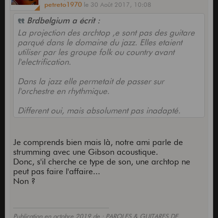
petreto1970
le
30 Août 2017,
10:08
Brdbelgium a écrit :
La projection des archtop ,e sont pas des guitare
parqué dans le domaine du jazz. Elles etaient
utiliser par les groupe folk ou country avant
l'electrification.
Dans la jazz elle permetait de passer sur
l'orchestre en rhythmique.
Different oui, mais absolument pas inadapté.
Je comprends bien mais là, notre ami parle de
strumming avec une Gibson acoustique.
Donc, s'il cherche ce type de son, une archtop ne
peut pas faire l'affaire...
Non ?
Publication en octobre 2019 de : PAROLES & GUITARES DE