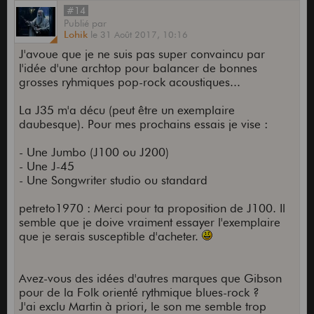
#14
Publié
par
Lohik
le
31 Août 2017,
10:16
J'avoue que je ne suis pas super convaincu par
l'idée d'une archtop pour balancer de bonnes
grosses ryhmiques pop-rock acoustiques...
La J35 m'a décu (peut être un exemplaire
daubesque). Pour mes prochains essais je vise :
- Une Jumbo (J100 ou J200)
- Une J-45
- Une Songwriter studio ou standard
petreto1970 : Merci pour ta proposition de J100. Il
semble que je doive vraiment essayer l'exemplaire
que je serais susceptible d'acheter.
Avez-vous des idées d'autres marques que Gibson
pour de la Folk orienté rythmique blues-rock ?
J'ai exclu Martin à priori, le son me semble trop