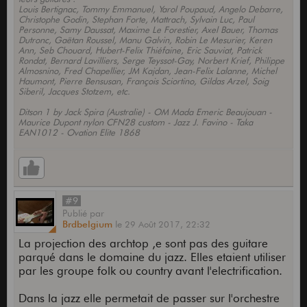
Louis Bertignac, Tommy Emmanuel, Yarol Poupaud, Angelo Debarre,
Christophe Godin, Stephan Forte, Mattrach, Sylvain Luc, Paul
Personne, Samy Daussat, Maxime Le Forestier, Axel Bauer, Thomas
Dutronc, Gaëtan Roussel, Manu Galvin, Robin Le Mesurier, Keren
Ann, Seb Chouard, Hubert-Felix Thiéfaine, Eric Sauviat, Patrick
Rondat, Bernard Lavilliers, Serge Teyssot-Gay, Norbert Krief, Philippe
Almosnino, Fred Chapellier, JM Kajdan, Jean-Felix Lalanne, Michel
Haumont, Pierre Bensusan, François Sciortino, Gildas Arzel, Soig
Siberil, Jacques Stotzem, etc.
Ditson 1 by Jack Spira (Australie) - OM Mada Emeric Beaujouan -
Maurice Dupont nylon CFN28 custom - Jazz J. Favino - Taka
EAN1012 - Ovation Elite 1868
#9
Publié
par
Brdbelgium
le
29 Août 2017,
22:32
La projection des archtop ,e sont pas des guitare
parqué dans le domaine du jazz. Elles etaient utiliser
par les groupe folk ou country avant l'electrification.
Dans la jazz elle permetait de passer sur l'orchestre