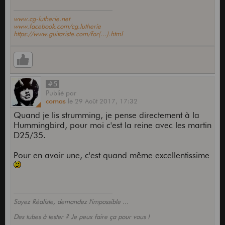
www.cg-lutherie.net
www.facebook.com/cg.lutherie
https://www.guitariste.com/for(...).html
#5
Publié
par
comas
le
29 Août 2017,
17:32
Quand je lis strumming, je pense directement à la
Hummingbird, pour moi c'est la reine avec les martin
D25/35.
Pour en avoir une, c'est quand même excellentissime
Soyez Réaliste, demandez l'impossible ...
Des tubes à tester ? Je peux faire ça pour vous !