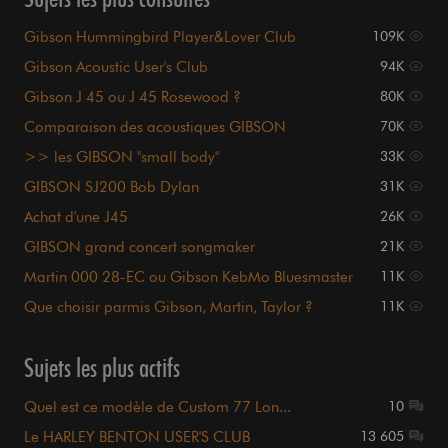
Gibson Hummingbird Player&Lover Club
109K
Gibson Acoustic User's Club
94K
Gibson J 45 ou J 45 Rosewood ?
80K
Comparaison des acoustiques GIBSON
70K
>> les GIBSON "small body"
33K
GIBSON SJ200 Bob Dylan
31K
Achat d'une J45
26K
GIBSON grand concert songmaker
21K
Martin 000 28-EC ou Gibson KebMo Bluesmaster
11K
?
Que choisir parmis Gibson, Martin, Taylor ?
11K
Sujets les plus actifs
Quel est ce modèle de Custom 77 Lon...
10
Le HARLEY BENTON USER'S CLUB
13 605