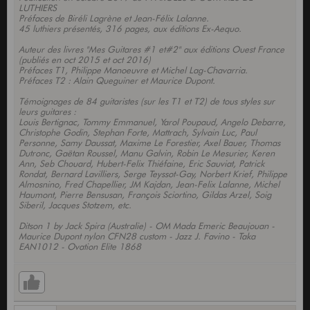
LUTHIERS
Préfaces de Biréli Lagrène et Jean-Félix Lalanne.
45 luthiers présentés, 316 pages, aux éditions Ex-Aequo.
Auteur des livres "Mes Guitares #1 et#2" aux éditions Ouest France
(publiés en oct 2015 et oct 2016)
Préfaces T1, Philippe Manoeuvre et Michel Lag-Chavarria.
Préfaces T2 : Alain Queguiner et Maurice Dupont.
Témoignages de 84 guitaristes (sur les T1 et T2) de tous styles sur
leurs guitares :
Louis Bertignac, Tommy Emmanuel, Yarol Poupaud, Angelo Debarre,
Christophe Godin, Stephan Forte, Mattrach, Sylvain Luc, Paul
Personne, Samy Daussat, Maxime Le Forestier, Axel Bauer, Thomas
Dutronc, Gaëtan Roussel, Manu Galvin, Robin Le Mesurier, Keren
Ann, Seb Chouard, Hubert-Felix Thiéfaine, Eric Sauviat, Patrick
Rondat, Bernard Lavilliers, Serge Teyssot-Gay, Norbert Krief, Philippe
Almosnino, Fred Chapellier, JM Kajdan, Jean-Felix Lalanne, Michel
Haumont, Pierre Bensusan, François Sciortino, Gildas Arzel, Soig
Siberil, Jacques Stotzem, etc.
Ditson 1 by Jack Spira (Australie) - OM Mada Emeric Beaujouan -
Maurice Dupont nylon CFN28 custom - Jazz J. Favino - Taka
EAN1012 - Ovation Elite 1868