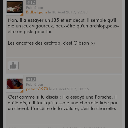
#12
Publié
par
Brdbelgium
le
30 Août 2017,
22:33
Non. Il a essayer un J35 et est deçut. Il semble qu'il
aie un jeux vigoureux, peux-être qu'un archtop,peux-
etre un piste pour lui.
Les ancetres des archtop, c'est Gibson ;-)
#13
Publié
par
petreto1970
le
31 Août 2017,
09:56
C'est comme si tu disais : il a essayé une Porsche, il
a été déçu. Il faut qu'il essaie une charrette tirée par
un cheval. L’ancêtre de la voiture, c'est la charrette.