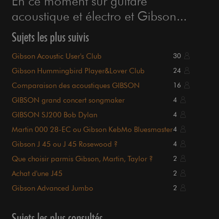
En ce moment sur guitare
acoustique et électro et Gibson...
Sujets les plus suivis
Gibson Acoustic User's Club
30
Gibson Hummingbird Player&Lover Club
24
Comparaison des acoustiques GIBSON
16
GIBSON grand concert songmaker
4
GIBSON SJ200 Bob Dylan
4
Martin 000 28-EC ou Gibson KebMo Bluesmaster
4
?
Gibson J 45 ou J 45 Rosewood ?
4
Que choisir parmis Gibson, Martin, Taylor ?
2
Achat d'une J45
2
Gibson Advanced Jumbo
2
Sujets les plus consultés