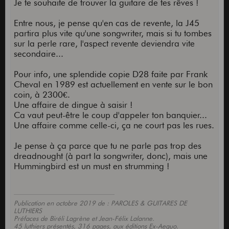
Je te souhaite de trouver la guitare de tes rêves !
Entre nous, je pense qu'en cas de revente, la J45
partira plus vite qu'une songwriter, mais si tu tombes
sur la perle rare, l'aspect revente deviendra vite
secondaire...
Pour info, une splendide copie D28 faite par Frank
Cheval en 1989 est actuellement en vente sur le bon
coin, à 2300€.
Une affaire de dingue à saisir !
Ca vaut peut-être le coup d'appeler ton banquier...
Une affaire comme celle-ci, ça ne court pas les rues.
Je pense à ça parce que tu ne parle pas trop des
dreadnought (à part la songwriter, donc), mais une
Hummingbird est un must en strumming !
Publication en octobre 2019 de : PAROLES & GUITARES DE
LUTHIERS
Préfaces de Biréli Lagrène et Jean-Félix Lalanne.
45 luthiers présentés, 316 pages, aux éditions Ex-Aequo.