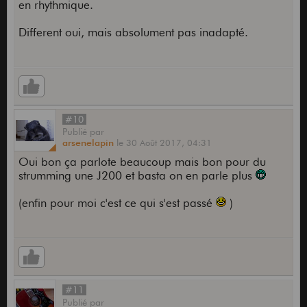
en rhythmique.
Different oui, mais absolument pas inadapté.
#10
Publié
par
arsenelapin
le
30 Août 2017,
04:31
Oui bon ça parlote beaucoup mais bon pour du
strumming une J200 et basta on en parle plus
(enfin pour moi c'est ce qui s'est passé
)
#11
Publié
par