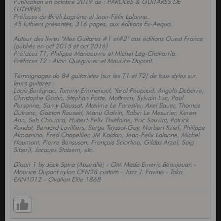
Publication en octobre 2019 de : PAROLES & GUITARES DE
LUTHIERS
Préfaces de Biréli Lagrène et Jean-Félix Lalanne.
45 luthiers présentés, 316 pages, aux éditions Ex-Aequo.
Auteur des livres "Mes Guitares #1 et#2" aux éditions Ouest France
(publiés en oct 2015 et oct 2016)
Préfaces T1, Philippe Manoeuvre et Michel Lag-Chavarria.
Préfaces T2 : Alain Queguiner et Maurice Dupont.
Témoignages de 84 guitaristes (sur les T1 et T2) de tous styles sur
leurs guitares :
Louis Bertignac, Tommy Emmanuel, Yarol Poupaud, Angelo Debarre,
Christophe Godin, Stephan Forte, Mattrach, Sylvain Luc, Paul
Personne, Samy Daussat, Maxime Le Forestier, Axel Bauer, Thomas
Dutronc, Gaëtan Roussel, Manu Galvin, Robin Le Mesurier, Keren
Ann, Seb Chouard, Hubert-Felix Thiéfaine, Eric Sauviat, Patrick
Rondat, Bernard Lavilliers, Serge Teyssot-Gay, Norbert Krief, Philippe
Almosnino, Fred Chapellier, JM Kajdan, Jean-Felix Lalanne, Michel
Haumont, Pierre Bensusan, François Sciortino, Gildas Arzel, Soig
Siberil, Jacques Stotzem, etc.
Ditson 1 by Jack Spira (Australie) - OM Mada Emeric Beaujouan -
Maurice Dupont nylon CFN28 custom - Jazz J. Favino - Taka
EAN1012 - Ovation Elite 1868