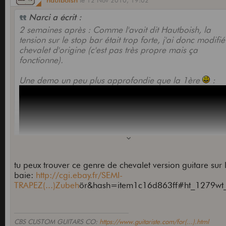
hautboish
le
12 Nov 2010,
19:02
Narci a écrit :
2 semaines après : Comme l'avait dit Hautboish, la
tension sur le stop bar était trop forte, j'ai donc modifié
chevalet d'origine (c'est pas très propre mais ça
fonctionne).
Une demo un peu plus approfondie que la 1ère
:
tu peux trouver ce genre de chevalet version guitare sur 
baie:
http://cgi.ebay.fr/SEMI-
TRAPEZ(...)Zubeh
ör&hash=item1c16d863ff#ht_1279wt
CBS CUSTOM GUITARS CO:
https://www.guitariste.com/for(...).html