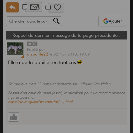
Ajouter
Rappel du dernier message de la page précédente :
#30
Publié
par
arsouille22
le
02 Nov 2010,
19:09
Elle a de la bouille, en tout cas
"la musique c'est 12 notes et démerde toi..." Eddie Van Halen
Besoin d'un coup de main (essai, vérification) pour un achat à distance
, ça se passe ici:
https://www.guitariste.com/for(...).html