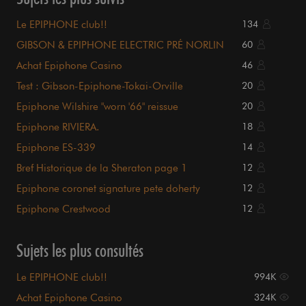
Le EPIPHONE club!!
134
GIBSON & EPIPHONE ELECTRIC PRÉ NORLIN
60
Achat Epiphone Casino
46
Test : Gibson-Epiphone-Tokai-Orville
20
Epiphone Wilshire "worn '66" reissue
20
Epiphone RIVIERA.
18
Epiphone ES-339
14
Bref Historique de la Sheraton page 1
12
Epiphone coronet signature pete doherty
12
Epiphone Crestwood
12
Sujets les plus consultés
Le EPIPHONE club!!
994K
Achat Epiphone Casino
324K