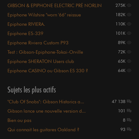
GIBSON & EPIPHONE ELECTRIC PRÉ NORLIN
275K
Epiphone Wilshire "worn '66" reissue
182K
Epiphone RIVIERA.
110K
Epiphone ES-339
101K
Epiphone Riviera Custom P93
89K
Test : Gibson-Epiphone-Tokai-Orville
72K
Epiphone SHERATON Users club
65K
Epiphone CASINO ou Gibson ES 330 ?
64K
Sujets les plus actifs
"Club Of Snobs": Gibson Historics a...
47 138
Gibson lance une nouvelle version d...
101
Bien ou pas
8
Qui connait les guitares Oakland ?
93