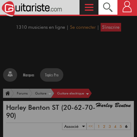
1310 musiciens en ligne |
Se connecter
|
S'inscrire
Marques
Topics Pro
Guitare électrique
Forums
Guitare
Harley Benton ST (20-62-70-
90)
Associé
<<
1
2
3
4
5
6