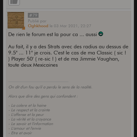
#79
Publié
par
Oghkhood
le
03 Mar 2021,
22:27
De rien le forum est la pour ca ... aussi
Au fait, il y a des Strats avec des radius au dessus de
9.5" ... 11" je crois. C'est le cas de ma Classic ( sic !
) Player 50' ( re-sic ! ) et de ma Jimmie Vaughan,
toute deux Mexicaines
On dit d'un fou qu'il a perdu le sens de la realité.
Alors que dire des gens qui confondent :
- La colere et la haine
- Le respect et la crainte
- L'offense et la peur
- La vérité et la croyance
- Le savoir et l'information
- L'amour et l'envie
- Etre et avoir