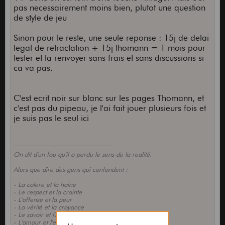
pas necessairement moins bien, plutot une question
de style de jeu
Sinon pour le reste, une seule reponse : 15j de delai
legal de retractation + 15j thomann = 1 mois pour
tester et la renvoyer sans frais et sans discussions si
ca va pas.
C'est ecrit noir sur blanc sur les pages Thomann, et
c'est pas du pipeau, je l'ai fait jouer plusieurs fois et
je suis pas le seul ici
On dit d'un fou qu'il a perdu le sens de la realité.
Alors que dire des gens qui confondent :
- La colere et la haine
- Le respect et la crainte
- L'offense et la peur
- La vérité et la croyance
- Le savoir et l'information
- L'amour et l'envie