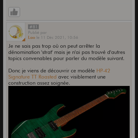
#81
Publié
par
Lao
le
11 Déc 2021,
10:56
Je ne sais pas trop où on peut arrêter la
dénomination 'strat' mais je n'ai pas trouvé d'autres
topics convenables pour parler du modèle suivant.
Donc je viens de découvrir ce modèle
HP-42
Signature TT Roasted
avec visiblement une
construction assez soignée.