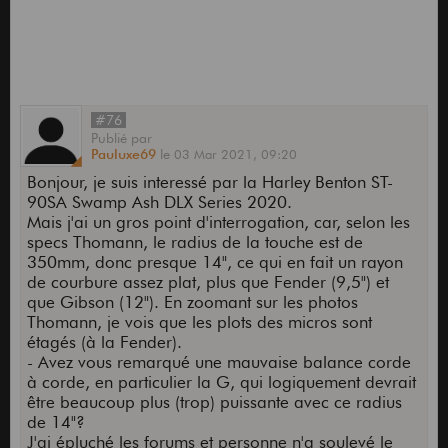
#76
Publié
par
Pauluxe69
le
03 Mar 2021,
09:20
Bonjour, je suis interessé par la Harley Benton ST-
90SA Swamp Ash DLX Series 2020.
Mais j'ai un gros point d'interrogation, car, selon les
specs Thomann, le radius de la touche est de
350mm, donc presque 14", ce qui en fait un rayon
de courbure assez plat, plus que Fender (9,5") et
que Gibson (12"). En zoomant sur les photos
Thomann, je vois que les plots des micros sont
étagés (à la Fender).
- Avez vous remarqué une mauvaise balance corde
à corde, en particulier la G, qui logiquement devrait
être beaucoup plus (trop) puissante avec ce radius
de 14"?
J'ai épluché les forums et personne n'a soulevé le