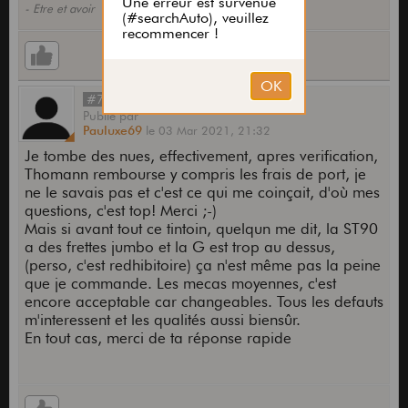
- Etre et avoir
#78
Publié
par
Pauluxe69
le
03 Mar 2021,
21:32
Je tombe des nues, effectivement, apres verification,
Thomann rembourse y compris les frais de port, je
ne le savais pas et c'est ce qui me coinçait, d'où mes
questions, c'est top! Merci ;-)
Mais si avant tout ce tintoin, quelqun me dit, la ST90
a des frettes jumbo et la G est trop au dessus,
(perso, c'est redhibitoire) ça n'est même pas la peine
que je commande. Les mecas moyennes, c'est
encore acceptable car changeables. Tous les defauts
m'interessent et les qualités aussi biensûr.
En tout cas, merci de ta réponse rapide