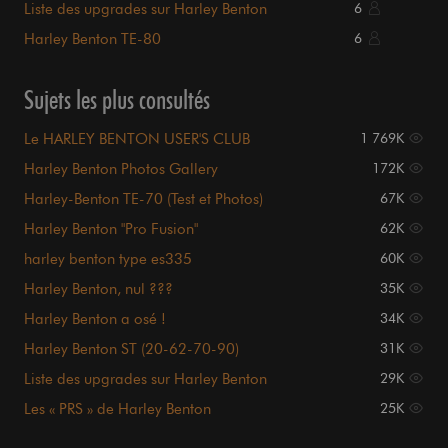
Liste des upgrades sur Harley Benton
6
Harley Benton TE-80
6
Sujets les plus consultés
Le HARLEY BENTON USER'S CLUB
1 769K
Harley Benton Photos Gallery
172K
Harley-Benton TE-70 (Test et Photos)
67K
Harley Benton "Pro Fusion"
62K
harley benton type es335
60K
Harley Benton, nul ???
35K
Harley Benton a osé !
34K
Harley Benton ST (20-62-70-90)
31K
Liste des upgrades sur Harley Benton
29K
Les « PRS » de Harley Benton
25K