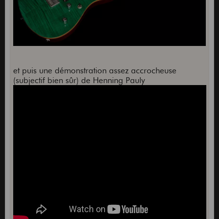
et puis une démonstration assez accrocheuse
(subjectif bien sûr) de Henning Pauly