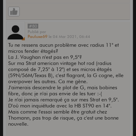
#80
Publié
par
Pauluxe69
le
04 Mar 2021,
06:44
Tu ne ressens aucun problème avec radius 11" et
micros fender étagés?
La J. Vaughan n'est pas en 9,5"?
Sur ma Strat american vintage hot rod (radius
composé de 7,25" à 12") et ses micros étagés
(59N/56M/Texas B), c'est flagrant, la G cogne, elle
overpower les autres. Ca me gène.
J'aimerais descendre le plot de G, mais bobines
fibre, donc je n'ai pas envie de les tuer :-(
Je n'ai jamais remarqué ça sur mes Strat en 9,5".
D'où mon inquiétude avec la HB ST90 en 14".
Mais comme l'essai semble être gratuit chez
Thomann, pas trop de risque, ça c'est une bonne
nouvelle.