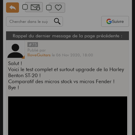
Suivre
Rappel du dernier message de la page précédente :
#75
Publié
par
IloveGuitars
le
06 Nov 2020,
18:00
Salut !
Voici le test complet et surtout upgrade de la Harley
Benton ST-20 !
Comparatif des micros stock vs micros Fender !
Bye !