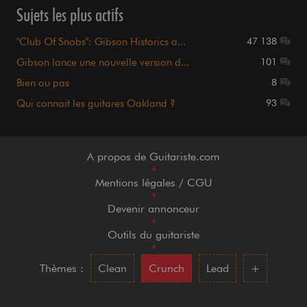
Sujets les plus actifs
"Club Of Snobs": Gibson Historics a...
47 138
Gibson lance une nouvelle version d...
101
Bien ou pas
8
Qui connait les guitares Oakland ?
93
A propos de Guitariste.com
•
Mentions légales / CGU
•
Devenir annonceur
•
Outils du guitariste
•
Thèmes :
Clean
Crunch
Lead
+