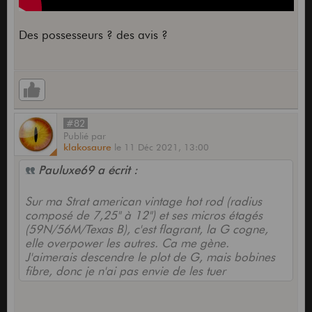
Des possesseurs ? des avis ?
#82
Publié
par
klakosaure
le
11 Déc 2021,
13:00
Pauluxe69 a écrit :
Sur ma Strat american vintage hot rod (radius
composé de 7,25" à 12") et ses micros étagés
(59N/56M/Texas B), c'est flagrant, la G cogne,
elle overpower les autres. Ca me gène.
J'aimerais descendre le plot de G, mais bobines
fibre, donc je n'ai pas envie de les tuer