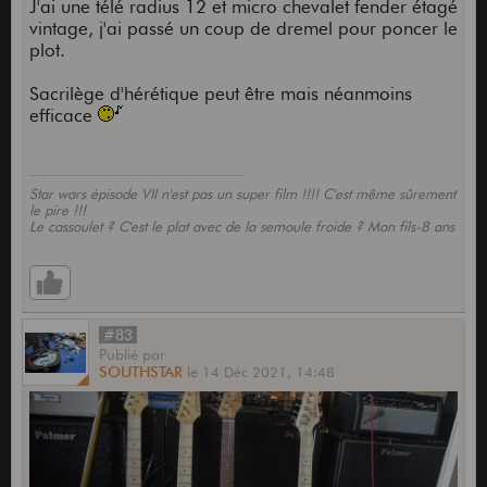
J'ai une télé radius 12 et micro chevalet fender étagé
vintage, j'ai passé un coup de dremel pour poncer le
plot.
Sacrilège d'hérétique peut être mais néanmoins
efficace
Star wars épisode VII n'est pas un super film !!!! C'est même sûrement
le pire !!!
Le cassoulet ? C'est le plat avec de la semoule froide ? Mon fils-8 ans
#83
Publié
par
SOUTHSTAR
le
14 Déc 2021,
14:48