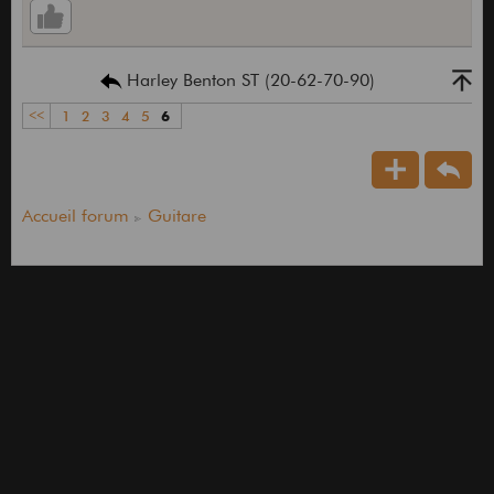
Harley Benton ST (20-62-70-90)
<<
1
2
3
4
5
6
Accueil forum
Guitare