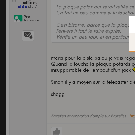
utilisateur
La plaque potar qui serait reliée a
Ca fait un peu comme si tu touchai
C'est bizarre, parce que la plaque 
l'envers il faut le faire exprès.
Vérifie un peu tout, et en particulier
merci pour la piste balou je vais rega
Quand je touche la plaque potards ça 
insupportable de l'embout d'un jack
Sinon il y a moyen sur la telecaster d'
shagg
Entretien et réparation d'amplis sur Bruxelles :
ht