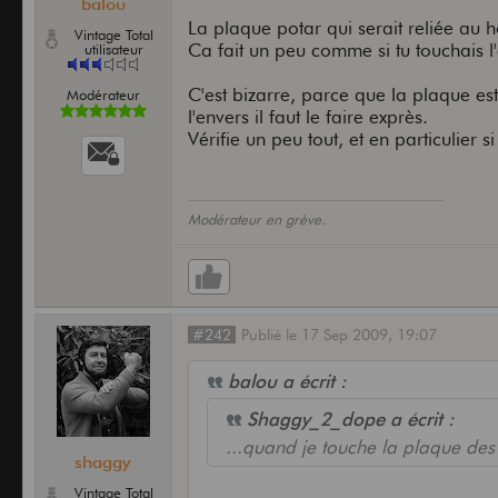
balou
La plaque potar qui serait reliée au 
Vintage Total
Ca fait un peu comme si tu touchais l
utilisateur
C'est bizarre, parce que la plaque es
Modérateur
l'envers il faut le faire exprès.
Vérifie un peu tout, et en particulier s
Modérateur en grève.
#242
Publié
le
17 Sep 2009,
19:07
balou a écrit :
Shaggy_2_dope a écrit :
...quand je touche la plaque des
shaggy
Vintage Total