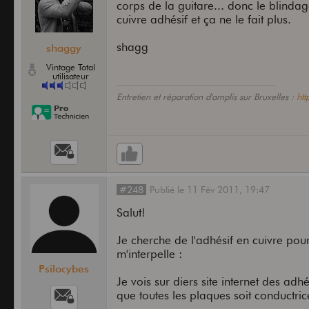
corps de la guitare... donc le blindag
cuivre adhésif et ça ne le fait plus.
shagg
shaggy
Vintage Total
utilisateur
Entretien et réparation d'amplis sur Bruxelles :
ht
#248
Publié
le
11 Fév 2011,
19:47
Salut!
Je cherche de l'adhésif en cuivre pou
m'interpelle :
Psilocybes
Je vois sur diers site internet des ad
que toutes les plaques soit conductric