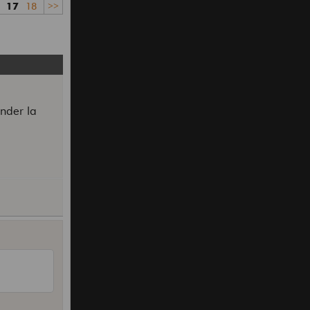
17
18
>>
nder la