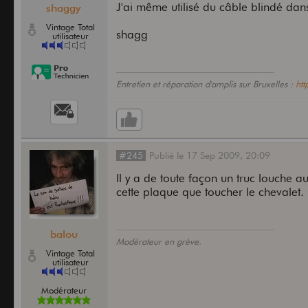
J'ai même utilisé du câble blindé dans
shaggy
Vintage Total
shagg
utilisateur
Entretien et réparation d'amplis sur Bruxelles :
ht
#245
Publié
le
17 Sep 2009,
20:09
Il y a de toute façon un truc louche 
cette plaque que toucher le chevalet. 
balou
Modérateur en grève.
Vintage Total
utilisateur
Modérateur