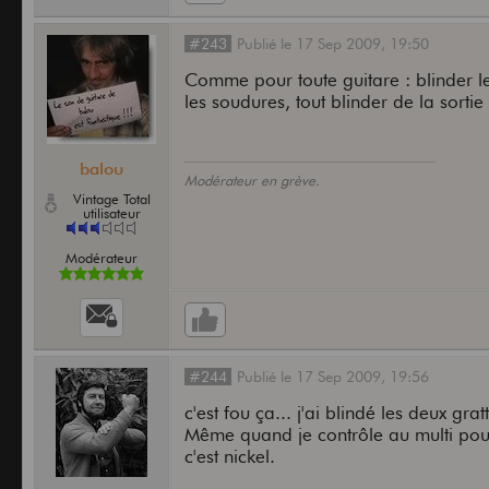
#243
Publié
le
17 Sep 2009,
19:50
Comme pour toute guitare : blinder le
les soudures, tout blinder de la sorti
balou
Modérateur en grève.
Vintage Total
utilisateur
Modérateur
#244
Publié
le
17 Sep 2009,
19:56
c'est fou ça... j'ai blindé les deux 
Même quand je contrôle au multi pour ê
c'est nickel.