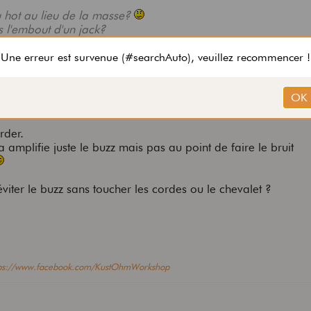
u hot au lieu de la masse?
s l'embout d'un jack?
est reliée à la masse par le capot des potars donc pour la re
 si la sortie jack n'est pas cablée à l'envers.
rder.
amplifie juste le buzz mais pas au point de faire le bruit
éviter le buzz sans toucher les cordes ou le chevalet ?
tps://www.facebook.com/KustOhmWorkshop