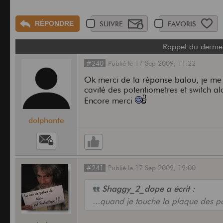
RÉPONDRE
SUIVRE
FAVORIS
Rappel du dernie
#240
Publié
le
17 Sep 2009,
11:22
Ok merci de ta réponse balou, je me 
cavité des potentiometres et switch alo
Encore merci
dolphante
#241
Publié
le
17 Sep 2009,
19:00
Shaggy_2_dope a écrit :
...quand je touche la plaque des po