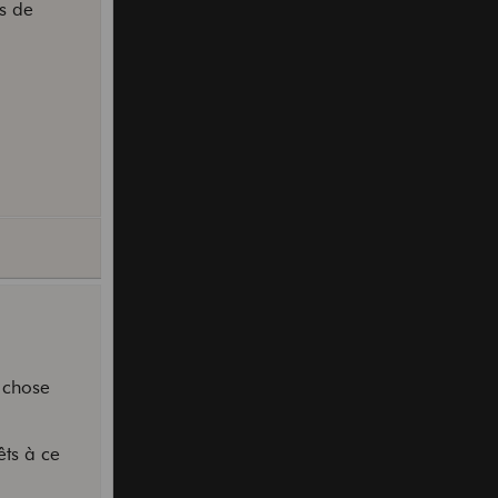
es de
e chose
êts à ce