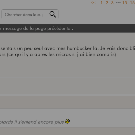
<<
1
2
3
•••
15
16
r message de la page précédente :
sentais un peu seul avec mes humbucker la. Je vais donc bli
rs (ce qu il y a apres les micros si j ai bien compris)
tards il s'entend encore plus