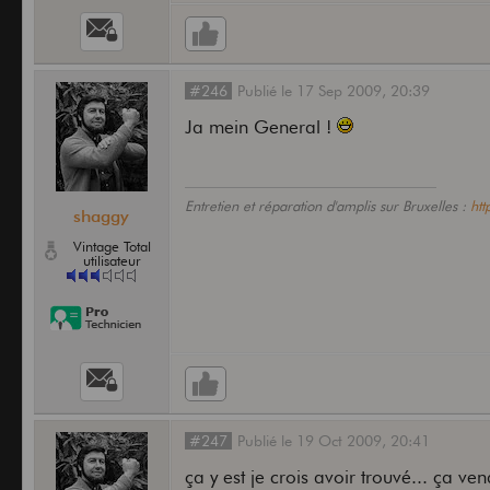
#246
Publié
le
17 Sep 2009,
20:39
Ja mein General !
Entretien et réparation d'amplis sur Bruxelles :
ht
shaggy
Vintage Total
utilisateur
#247
Publié
le
19 Oct 2009,
20:41
ça y est je crois avoir trouvé... ça ve