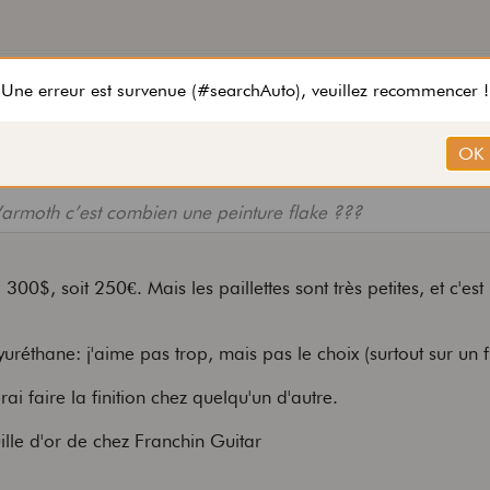
Warmoth c’est combien une peinture flake ???
300$, soit 250€. Mais les paillettes sont très petites, et c'est
uréthane: j'aime pas trop, mais pas le choix (surtout sur un f
rai faire la finition chez quelqu'un d'autre.
ille d'or de chez Franchin Guitar