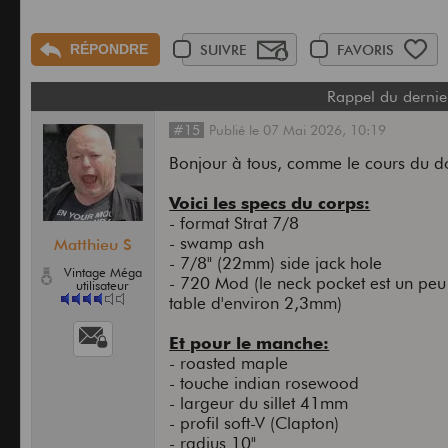
RÉPONDRE
SUIVRE
FAVORIS
Rappel du dernie
#15
Publié
le
07 Mai 2026,
10:19
Bonjour à tous, comme le cours du do
Voici les specs du corps:
- format Strat 7/8
- swamp ash
Matthieu S
- 7/8" (22mm) side jack hole
Vintage Méga
- 720 Mod (le neck pocket est un peu
utilisateur
table d'environ 2,3mm)
Et pour le manche:
- roasted maple
- touche indian rosewood
- largeur du sillet 41mm
- profil soft-V (Clapton)
- radius 10"