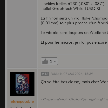
- petites frettes 6230 (.080" x .037")
- sillet GraphTech White TUSQ XL
La finition sera un vrai flake "champ
(0.01mm) soit plus proche d'un "spar
Le vibrato sera toujours un Wudton
Et pour les micros, je n'ai pas encor
1
#16
Publié
le
07 Mai 2026,
15:39
Ça va être très classe, mais chez Wa
« Ph'nglui mglw'nafh Cthulhu R'lyeh wgah'nagl fht
elchupacabre