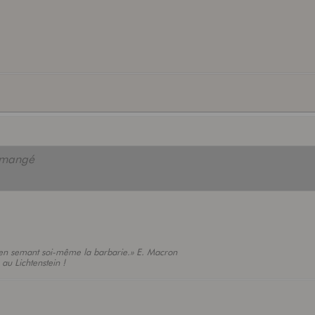
s mangé
on en semant soi-même la barbarie.» E. Macron
 au Lichtenstein !