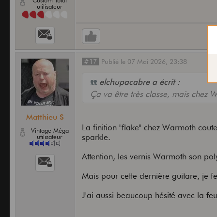
Custom Total
utilisateur
#17
Publié
le
07 Mai 2026,
23:38
elchupacabre a écrit :
Ça va être très classe, mais chez 
Matthieu S
La finition "flake" chez Warmoth coute 
Vintage Méga
sparkle.
utilisateur
Attention, les vernis Warmoth son poly
Mais pour cette dernière guitare, je fe
J'ai aussi beaucoup hésité avec la feu