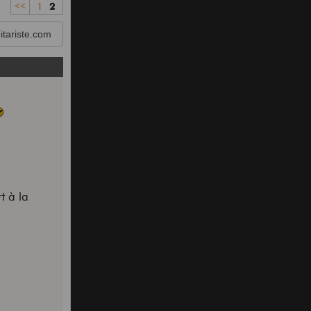
<<
1
2
tariste.com
t à la