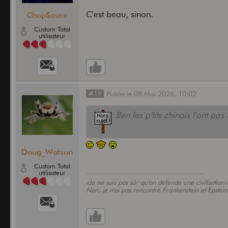
C'est beau, sinon.
ChopSauce
Custom Total
utilisateur
#19
Publié
le
08 Mai 2026,
10:02
Ben les p'tits chinois l'ont pa
Doug_Watson
Custom Total
utilisateur
«Je ne suis pas sûr qu'on défende une civilisati
Non, je n'ai pas rencontré Frankenstein et Epstein