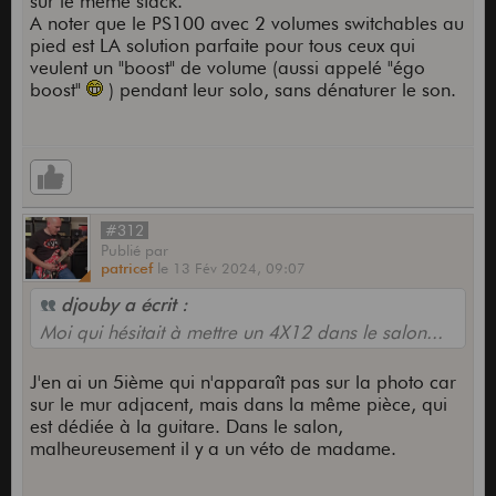
sur le même stack.
A noter que le PS100 avec 2 volumes switchables au
pied est LA solution parfaite pour tous ceux qui
veulent un "boost" de volume (aussi appelé "égo
boost"
) pendant leur solo, sans dénaturer le son.
#312
Publié
par
patricef
le
13 Fév 2024,
09:07
djouby a écrit :
Moi qui hésitait à mettre un 4X12 dans le salon...
J'en ai un 5ième qui n'apparaît pas sur la photo car
sur le mur adjacent, mais dans la même pièce, qui
est dédiée à la guitare. Dans le salon,
malheureusement il y a un véto de madame.