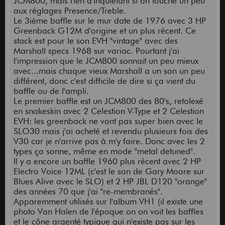
JCM800, mais rien d'inquiétant si on touche un peu
aux réglages Presence/Treble.
Le 3ième baffle sur le mur date de 1976 avec 3 HP
Greenback G12M d'origine et un plus récent. Ce
stack est pour le son EVH "vintage" avec des
Marshall specs 1968 sur variac. Pourtant j'ai
l'impression que le JCM800 sonnait un peu mieux
avec...mais chaque vieux Marshall a un son un peu
différent, donc c'est difficile de dire si ça vient du
baffle ou de l'ampli.
Le premier baffle est un JCM800 des 80's, retolexé
en snakeskin avec 2 Celestion V-Type et 2 Celestion
EVH: les greenback ne vont pas super bien avec le
SLO30 mais j'ai acheté et revendu plusieurs fois des
V30 car je n'arrive pas à m'y faire. Donc avec les 2
types ça sonne, même en mode "metal detuned".
Il y a encore un baffle 1960 plus récent avec 2 HP
Electro Voice 12ML (c'est le son de Gary Moore sur
Blues Alive avec le SLO) et 2 HP JBL D120 "orange"
des années 70 que j'ai "re-membranés".
Apparemment utilisés sur l'album VH1 (il existe une
photo Van Halen de l'époque on on voit les baffles
et le cône argenté typique qui n'existe pas sur les