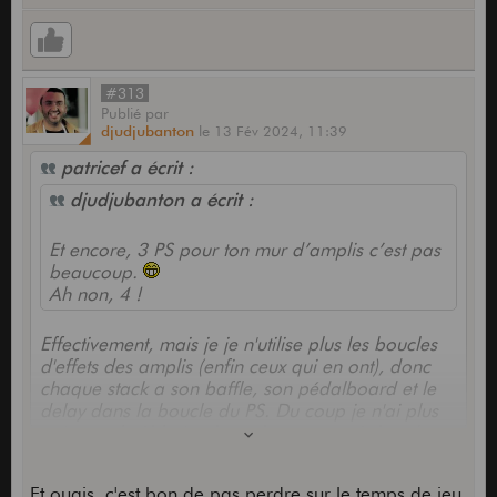
#313
Publié
par
djudjubanton
le
13 Fév 2024,
11:39
patricef a écrit :
djudjubanton a écrit :
Et encore, 3 PS pour ton mur d’amplis c’est pas
beaucoup.
Ah non, 4 !
Effectivement, mais je je n'utilise plus les boucles
d'effets des amplis (enfin ceux qui en ont), donc
chaque stack a son baffle, son pédalboard et le
delay dans la boucle du PS. Du coup je n'ai plus
qu'un seul câble à rebrancher pour switcher de
tête sur le même stack.
A noter que le PS100 avec 2 volumes switchables
Et ouais, c'est bon de pas perdre sur le temps de jeu