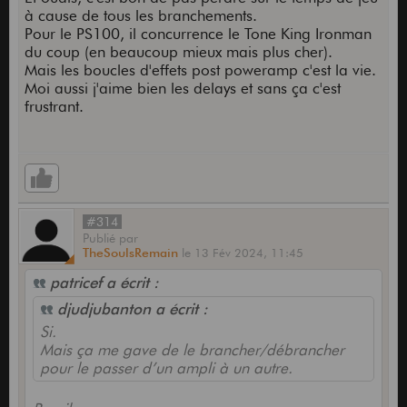
au pied est LA solution parfaite pour tous ceux qui
à cause de tous les branchements.
veulent un "boost" de volume (aussi appelé "égo
Pour le PS100, il concurrence le Tone King Ironman
boost"
) pendant leur solo, sans dénaturer le
du coup (en beaucoup mieux mais plus cher).
son.
Mais les boucles d'effets post poweramp c'est la vie.
Moi aussi j'aime bien les delays et sans ça c'est
frustrant.
#314
Publié
par
TheSoulsRemain
le
13 Fév 2024,
11:45
patricef a écrit :
djudjubanton a écrit :
Si.
Mais ça me gave de le brancher/débrancher
pour le passer d’un ampli à un autre.