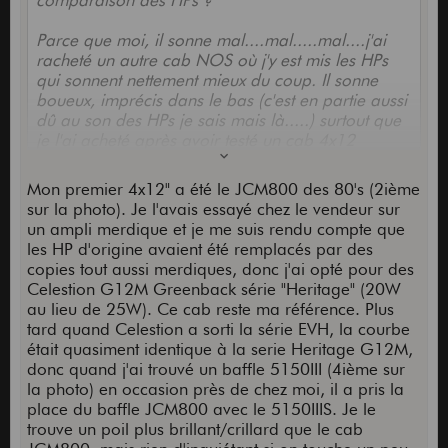
Parce que moi, il sonne mal....mal.....mal....j'ai
racheté un autre cab NOS où j'y est mis les HPs
qui sonnent nettement mieux du coup. Il sonne
boueux, imprécis dans le bas (c'est en partie aussi
dû au son des HPs je sais mais là.....) surtout que
je l'ai acheté après avoir testé un cab 4x12
Marshall (d'avant 1974 et dans un sale état
cosmétique) avec les Greenback d'origine.
Mon premier 4x12" a été le JCM800 des 80's (2ième
sur la photo). Je l'avais essayé chez le vendeur sur
J'avais trouvé le son étonnamment précis par
un ampli merdique et je me suis rendu compte que
rapport à l'idée que j'en avais. Renseignements
les HP d'origine avaient été remplacés par des
pris ici et ailleurs, j'en ai conclu que je ne pouvais
copies tout aussi merdiques, donc j'ai opté pour des
espérer acheter les HPs EVH/G12M, les mettre
Celestion G12M Greenback série "Heritage" (20W
dans mon 1960A et obtenir un son relativement
au lieu de 25W). Ce cab reste ma référence. Plus
proche de celui que j'ai essayé (puisqu'il n'a pas la
tard quand Celestion a sorti la série EVH, la courbe
même construction). J'ai acheté le cab 5153
était quasiment identique à la serie Heritage G12M,
d'occaz, qui se trouve être un des premiers 5153
donc quand j'ai trouvé un baffle 5150III (4ième sur
puisqu'il a un défaut de conception avec les
la photo) en occasion près de chez moi, il a pris la
patins.
place du baffle JCM800 avec le 5150IIIS. Je le
trouve un poil plus brillant/crillard que le cab