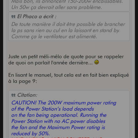
Mais bon, ils annoncent 150-200w encaissables.
Un 50w ça devrait aller sans problème.
El Phaco a écrit :
De toute manière il doit être possible de brancher
la ps sans rien au cul en la laissant en stand by.
Comme ça le ventilateur est alimenté.
Juste un petit méli-mélo de quote pour se rappeler
de quoi on parlait l'année dernière...
En lisant le manuel, tout cela est en fait bien expliqué
à la page 9:
Citation:
CAUTION! The 200W maximum power rating
of the Power Station’s load depends
on the fan being operational. Running the
Power Station with no AC power disables
the fan and the Maximum Power rating is
reduced by 50%.