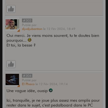
#303
Publié
par
djudjubanton
le
12 Fév 2024,
18:49
Oui merci. Je viens moins souvent, tu te doutes bien
pourquoi...
Et toi, la besse ?
#304
Publié
par
El Phaco
le
12 Fév 2024,
19:14
Une vague idée, ouaip
Ici, tranquille, je ne joue plus assez mes amplis pour
rester dans le sujet, c'est pedalboard dans le PC