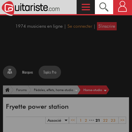
1974 musiciens en ligne |
Se connecter
|
S'inscrire
Marques
Topics Pro
Home-studio
Forums
Pédales, effets, home-studio
Fryette power station
Associé
<<
1
2
•••
21
22
23
>>