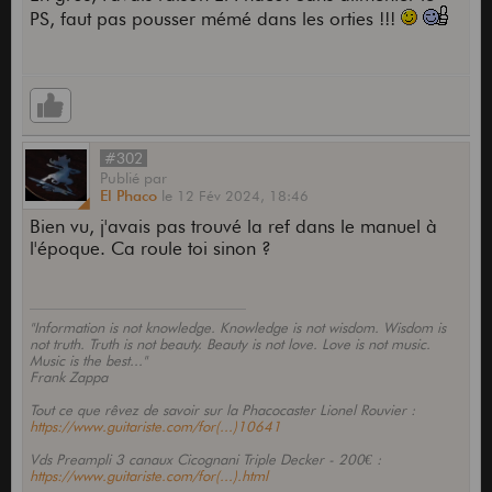
PS, faut pas pousser mémé dans les orties !!!
#302
Publié
par
El Phaco
le
12 Fév 2024,
18:46
Bien vu, j'avais pas trouvé la ref dans le manuel à
l'époque. Ca roule toi sinon ?
"Information is not knowledge. Knowledge is not wisdom. Wisdom is
not truth. Truth is not beauty. Beauty is not love. Love is not music.
Music is the best..."
Frank Zappa
Tout ce que rêvez de savoir sur la Phacocaster Lionel Rouvier :
https://www.guitariste.com/for(...)10641
Vds Preampli 3 canaux Cicognani Triple Decker - 200€ :
https://www.guitariste.com/for(...).html