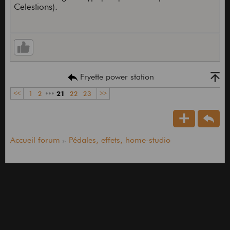
Celestions).
Fryette power station
<<
1
2
•••
21
22
23
>>
Accueil forum
Pédales, effets, home-studio