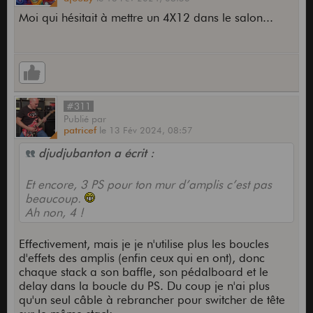
Moi qui hésitait à mettre un 4X12 dans le salon...
#311
Publié
par
patricef
le
13 Fév 2024,
08:57
djudjubanton a écrit :
Et encore, 3 PS pour ton mur d’amplis c’est pas
beaucoup.
Ah non, 4 !
Effectivement, mais je je n'utilise plus les boucles
d'effets des amplis (enfin ceux qui en ont), donc
chaque stack a son baffle, son pédalboard et le
delay dans la boucle du PS. Du coup je n'ai plus
qu'un seul câble à rebrancher pour switcher de tête