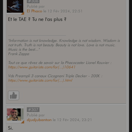
#306
Publié
par
El Phaco
le
12 Fév 2024,
22:51
Et le TAE ? Tu ne l'as plus ?
"Information is not knowledge. Knowledge is not wisdom. Wisdom is
not truth. Truth is not beauty. Beauty is not love. Love is not music.
Music is the best..."
Frank Zappa
Tout ce que rêvez de savoir sur la Phacocaster Lionel Rouvier :
https://www.guitariste.com/for(...)10641
Vds Preampli 3 canaux Cicognani Triple Decker - 200€ :
https://www.guitariste.com/for(...).html
#307
Publié
par
djudjubanton
le
12 Fév 2024,
23:21
Si.