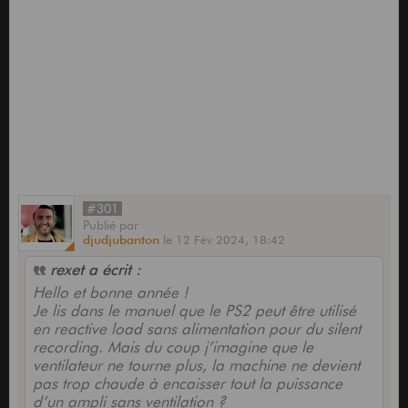
#301
Publié
par
djudjubanton
le
12 Fév 2024,
18:42
rexet a écrit :
Hello et bonne année !
Je lis dans le manuel que le PS2 peut être utilisé
en reactive load sans alimentation pour du silent
recording. Mais du coup j’imagine que le
ventilateur ne tourne plus, la machine ne devient
pas trop chaude à encaisser tout la puissance
d’un ampli sans ventilation ?