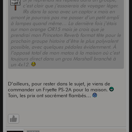
c’est clair que j’essaierais de voyager léger.
IRs dans la sono avec un captor x mais en
amont je pourrais pas me passer d’un petit ampli
à lampes quand même… La dernière fois j’étais
sur mon orange OR15 mais je crois que je
prendrai mon Princeton Reverb format tête pour le
prochain groupe histoire d’être le plus polyvalent
possible, avec quelques pédales évidemment. À
l’opposé total de mon matos à la maison où c’est
toujours direct dans un gros Marshall branché à
un 4x12.
D’ailleurs, pour rester dans le sujet, je viens de
commander un Fryette PS-2A pour la maison.
Tain, les prix ont sacrément flambés…