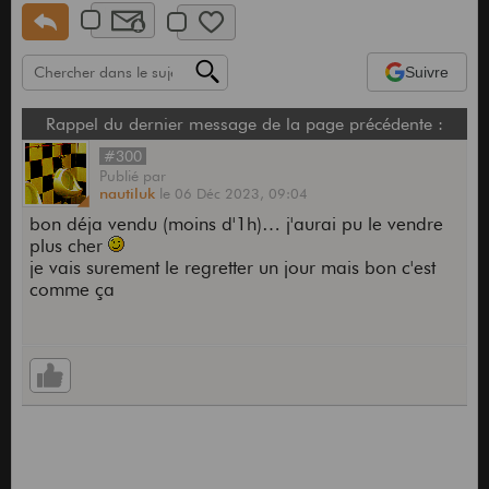
Suivre
Rappel du dernier message de la page précédente :
#300
Publié
par
nautiluk
le
06 Déc 2023,
09:04
bon déja vendu (moins d'1h)… j'aurai pu le vendre
plus cher
je vais surement le regretter un jour mais bon c'est
comme ça