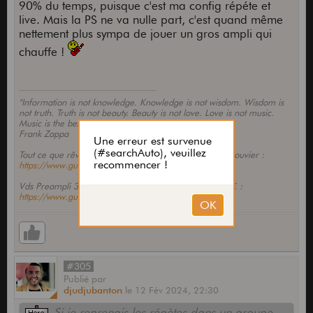
90% du temps, puisque c'est ma config répéte et
live. Mais la PS ne va nulle part, c'est quand même
nettement plus sympa de jouer un gros ampli qui
chauffe !
"Information is not knowledge. Knowledge is not wisdom. Wisdom is
not truth. Truth is not beauty. Beauty is not love. Love is not music.
Music is the best..."
Frank Zappa
Tout ce que rêvez de savoir sur la Phacocaster Lionel Rouvier :
https://www.guitariste.com/for(...)10641
Vds Preampli 3 canaux Cicognani Triple Decker - 200€ :
https://www.guitariste.com/for(...).html
#305
Publié
par
djudjubanton
le
12 Fév 2024,
22:30
Si je reprenais les répètes dans un groupe,