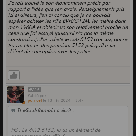
J'avais trouvé le son étonnamment précis par
The Wall
rapport à l'idée que j'en avais. Renseignements pris
ici et ailleurs, j'en ai conclu que je ne pouvais
espérer acheter les HPs EVH/G12M, les mettre dans
mon 1960A et obtenir un son relativement proche de
celui que j'ai essayé (puisqu'il n'a pas la même
construction). J'ai acheté le cab 5153 d'occaz, qui se
trouve être un des premiers 5153 puisqu'il a un
défaut de conception avec les patins.
#315
Publié
par
patricef
le
13 Fév 2024,
13:47
TheSoulsRemain a écrit :
HS : Le 4x12 5153, tu as un élément de
comparaison des HPs ?