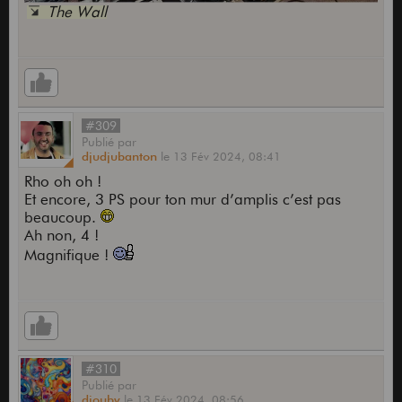
The Wall
#309
Publié
par
djudjubanton
le
13 Fév 2024,
08:41
Rho oh oh !
Et encore, 3 PS pour ton mur d’amplis c’est pas
beaucoup.
Ah non, 4 !
Magnifique !
#310
Publié
par
djouby
le
13 Fév 2024,
08:56