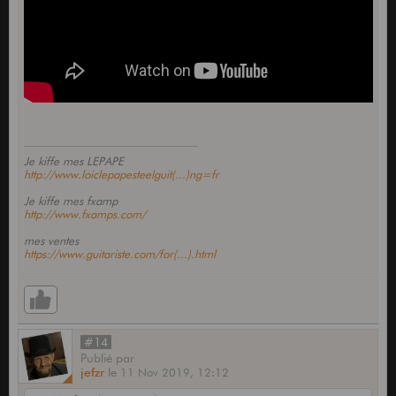
Je kiffe mes LEPAPE
http://www.loiclepapesteelguit(...)ng=fr
Je kiffe mes fxamp
http://www.fxamps.com/
mes ventes
https://www.guitariste.com/for(...).html
#14
Publié
par
jefzr
le
11 Nov 2019,
12:12