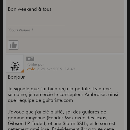
Bon weekend à tous
Yaourt Nature !
#7
Publié
par
ktofe
le
29 Avr 2019,
13:49
Bonjour
Je signale que j'ai bien reçu la pédale il y a une
semaine, je remercie le concepteur Ambroise, ainsi
que l'équipe de guitariste.com
J'avoue que j'ai été bluffé, j'ai des guitares de
gamme moyenne (Fender Mex avec des texas,
Gibson LP Faded, et une Storm SSH), et le son est
nettement amélioré. Et évidement il y a toute cette