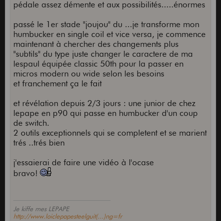
pédale assez démente et aux possibilités.....énormes
passé le 1er stade "joujou" du ...je transforme mon
humbucker en single coil et vice versa, je commence
maintenant à chercher des changements plus
"subtils" du type juste changer le caractere de ma
lespaul équipée classic 50th pour la passer en
micros modern ou wide selon les besoins
et franchement ça le fait
et révélation depuis 2/3 jours : une junior de chez
lepape en p90 qui passe en humbucker d'un coup
de switch.
2 outils exceptionnels qui se completent et se marient
trés ..trés bien
j'essaierai de faire une vidéo à l'ocase
bravo!
Je kiffe mes LEPAPE
http://www.loiclepapesteelguit(...)ng=fr