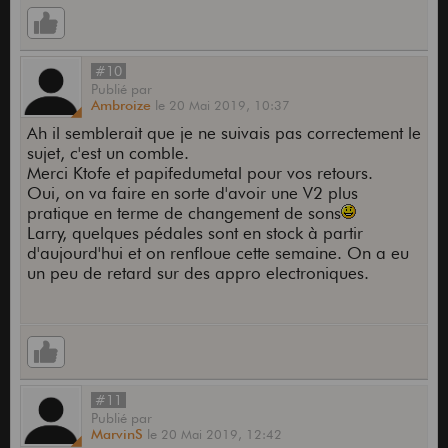
#10
Publié
par
Ambroize
le
20 Mai 2019,
10:37
Ah il semblerait que je ne suivais pas correctement le
sujet, c'est un comble.
Merci Ktofe et papifedumetal pour vos retours.
Oui, on va faire en sorte d'avoir une V2 plus
pratique en terme de changement de sons
Larry, quelques pédales sont en stock à partir
d'aujourd'hui et on renfloue cette semaine. On a eu
un peu de retard sur des appro electroniques.
#11
Publié
par
MarvinS
le
20 Mai 2019,
12:42