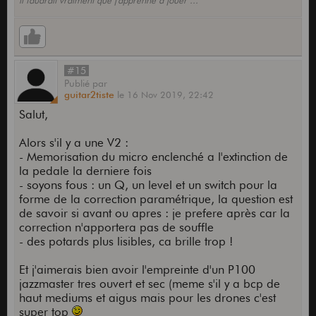
il faudrait vraiment que j'apprenne à jouer ...
#15
Publié
par
guitar2tiste
le
16 Nov 2019,
22:42
Salut,
Alors s'il y a une V2 :
- Memorisation du micro enclenché a l'extinction de
la pedale la derniere fois
- soyons fous : un Q, un level et un switch pour la
forme de la correction paramétrique, la question est
de savoir si avant ou apres : je prefere après car la
correction n'apportera pas de souffle
- des potards plus lisibles, ca brille trop !
Et j'aimerais bien avoir l'empreinte d'un P100
jazzmaster tres ouvert et sec (meme s'il y a bcp de
haut mediums et aigus mais pour les drones c'est
super top