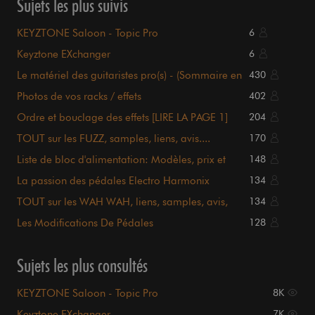
Sujets les plus suivis
KEYZTONE Saloon - Topic Pro
6
Keyztone EXchanger
6
Le matériel des guitaristes pro(s) - (Sommaire en
430
page 1)
Photos de vos racks / effets
402
Ordre et bouclage des effets [LIRE LA PAGE 1]
204
TOUT sur les FUZZ, samples, liens, avis....
170
sommaire P.1
Liste de bloc d'alimentation: Modèles, prix et
148
détails.
La passion des pédales Electro Harmonix
134
TOUT sur les WAH WAH, liens, samples, avis,
134
sommaire en P.1
Les Modifications De Pédales
128
Sujets les plus consultés
KEYZTONE Saloon - Topic Pro
8K
Keyztone EXchanger
7K