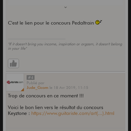
Merci à tous pour vous participations et à bientôt
pour un prochain concours
C'est le lien pour le concours Pedaltrain
"If it doesn't bring you income, inspiration or orgasm, it doesn't belong
in your life"
#4
Publié
par
Jude_Gcom
le
18 Avr 2019,
11:15
Trop de concours en ce moment !!!
Voici le bon lien vers le résultat du concours
Keyztone :
https://www.guitariste.com/art(...).html