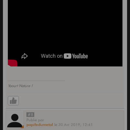
Yaourt Nature !
#8
Publié
par
papifedumetal
le
30 Avr 2019,
12:41