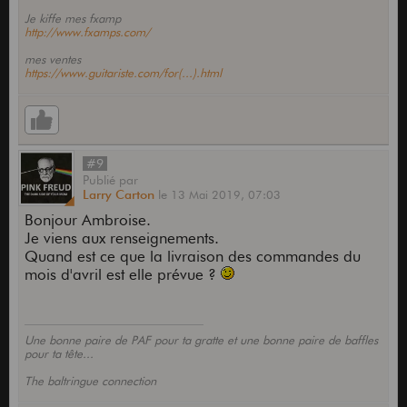
Je kiffe mes fxamp
http://www.fxamps.com/
mes ventes
https://www.guitariste.com/for(...).html
#9
Publié
par
Larry Carton
le
13 Mai 2019,
07:03
Bonjour Ambroise.
Je viens aux renseignements.
Quand est ce que la livraison des commandes du
mois d'avril est elle prévue ?
Une bonne paire de PAF pour ta gratte et une bonne paire de baffles
pour ta tête...
The baltringue connection