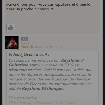
Merci à tous pour vous participations et à bientôt
pour un prochain concours
#3
Publié
par
Poliak
le
18 Avr 2019,
11:00
Jude_Gcom a écrit :
Le concours mis en place par
Keyztone
et
Guitariste.com
sur mars-avril 2019 est
désormais terminé. Voici le lien vers l'article qui
donne les réponses aux questions posées sur la
marque et aussi dévoile le pseudo de l'heureux
membre de Gcom tiré au sort qui remporte une
pédale
Keyztone EXchanger
.
Lien vers l'article :
https://www.guitariste.com/art(...).html