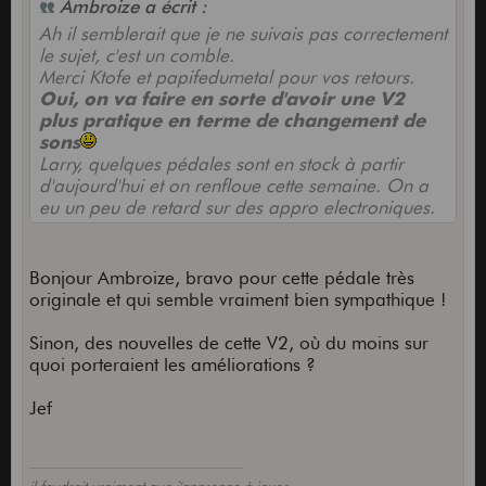
Ambroize a écrit :
Ah il semblerait que je ne suivais pas correctement
le sujet, c'est un comble.
Merci Ktofe et papifedumetal pour vos retours.
Oui, on va faire en sorte d'avoir une V2
plus pratique en terme de changement de
sons
Larry, quelques pédales sont en stock à partir
d'aujourd'hui et on renfloue cette semaine. On a
eu un peu de retard sur des appro electroniques.
Bonjour Ambroize, bravo pour cette pédale très
originale et qui semble vraiment bien sympathique !
Sinon, des nouvelles de cette V2, où du moins sur
quoi porteraient les améliorations ?
Jef