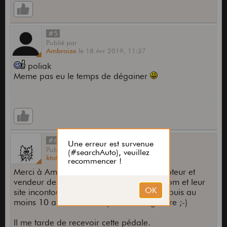
#5
Publié
par
Ambroize
le
18 Avr 2019,
11:37
poliak
Meme pas eu le temps de dégainer
#6
Publié
par
ktofe
le
20 Avr 2019,
19:07
Merci à Ambroise, le sympathique concepteur et
vendeur de cette pédale, et à guitariste.com et leur
site incontournable sur lequel je traine depuis au
moins 10 ans au lieu de jouer de la guitare ;-)
Il me tarde de recevoir cette pédale.