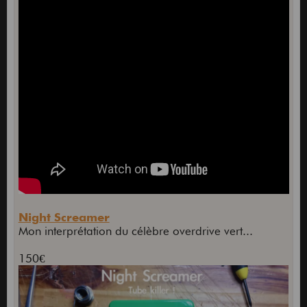
Night Screamer
Mon interprétation du célèbre overdrive vert...
150€