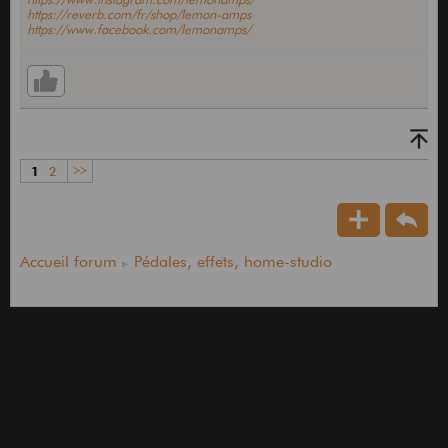
https://reverb.com/fr/shop/lemon-amps
https://www.facebook.com/lemonamps/
1
2
>>
Accueil forum
Pédales, effets, home-studio