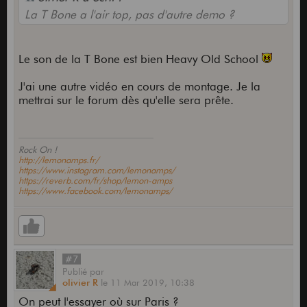
La T Bone a l'air top, pas d'autre demo ?
Le son de la T Bone est bien Heavy Old School
J'ai une autre vidéo en cours de montage. Je la
mettrai sur le forum dès qu'elle sera prête.
Rock On !
http://lemonamps.fr/
https://www.instagram.com/lemonamps/
https://reverb.com/fr/shop/lemon-amps
https://www.facebook.com/lemonamps/
#7
Publié
par
olivier R
le
11 Mar 2019,
10:38
On peut l'essayer où sur Paris ?