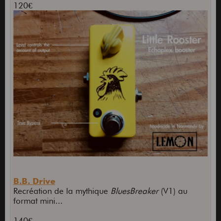
120€
B.B. Drive
Recréation de la mythique
BluesBreaker
(V1) au
format mini...
140€