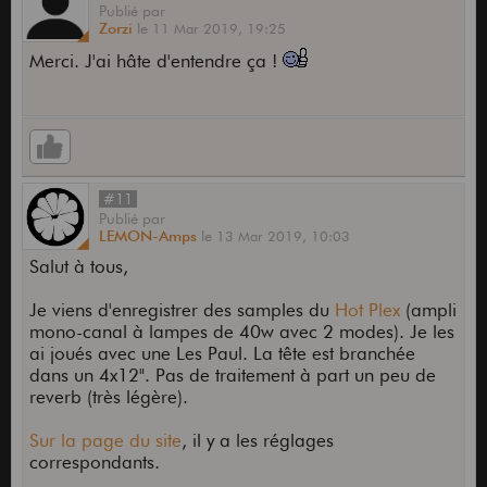
Publié
par
Zorzi
le
11 Mar 2019,
19:25
Merci. J'ai hâte d'entendre ça !
#11
Publié
par
LEMON-Amps
le
13 Mar 2019,
10:03
Salut à tous,
Je viens d'enregistrer des samples du
Hot Plex
(ampli
mono-canal à lampes de 40w avec 2 modes). Je les
ai joués avec une Les Paul. La tête est branchée
dans un 4x12". Pas de traitement à part un peu de
reverb (très légère).
Sur la page du site
, il y a les réglages
correspondants.