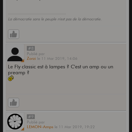
La démocratie sans le peuple n'est pas de la démocratie.
#8
Publié
par
Zorzi
le
11 Mar 2019,
14:06
Le Fly classic est à lampes ? C'est un amp ou un
preamp ?
#9
Publié
par
LEMON-Amps
le
11 Mar 2019,
19:22