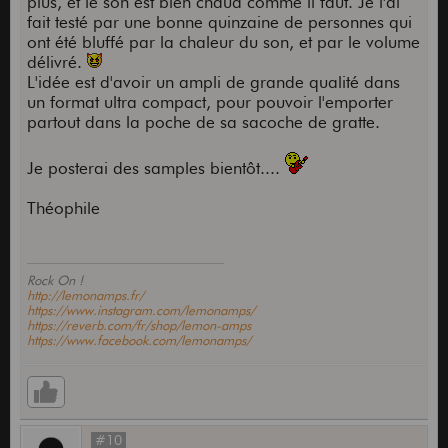
plus, et le son est bien chaud comme il faut. Je l'ai
fait testé par une bonne quinzaine de personnes qui
ont été bluffé par la chaleur du son, et par le volume
délivré.
L'idée est d'avoir un ampli de grande qualité dans
un format ultra compact, pour pouvoir l'emporter
partout dans la poche de sa sacoche de gratte.
Je posterai des samples bientôt....
Théophile
Rock On !
http://lemonamps.fr/
https://www.instagram.com/lemonamps/
https://reverb.com/fr/shop/lemon-amps
https://www.facebook.com/lemonamps/
#10