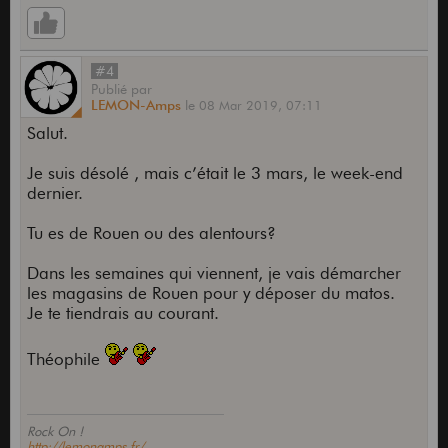
#4
Publié
par
LEMON-Amps
le
08 Mar 2019,
07:11
Salut.
Je suis désolé , mais c’était le 3 mars, le week-end
dernier.
Tu es de Rouen ou des alentours?
Dans les semaines qui viennent, je vais démarcher
les magasins de Rouen pour y déposer du matos.
Je te tiendrais au courant.
Théophile
Rock On !
http://lemonamps.fr/