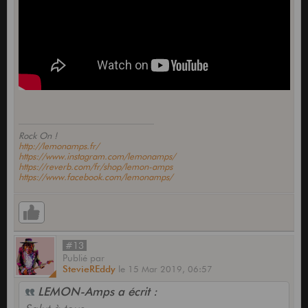
Rock On !
http://lemonamps.fr/
https://www.instagram.com/lemonamps/
https://reverb.com/fr/shop/lemon-amps
https://www.facebook.com/lemonamps/
#13
Publié
par
StevieREddy
le
15 Mar 2019,
06:57
LEMON-Amps a écrit :