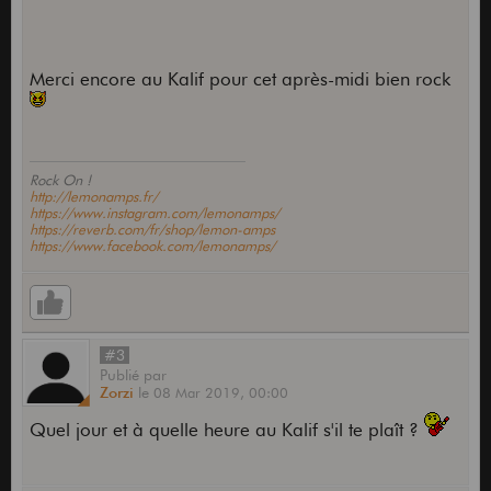
Merci encore au Kalif pour cet après-midi bien rock
Rock On !
http://lemonamps.fr/
https://www.instagram.com/lemonamps/
https://reverb.com/fr/shop/lemon-amps
https://www.facebook.com/lemonamps/
#3
Publié
par
Zorzi
le
08 Mar 2019,
00:00
Quel jour et à quelle heure au Kalif s'il te plaît ?