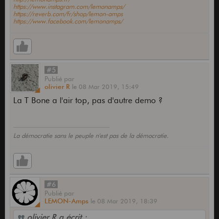
https://www.instagram.com/lemonamps/
https://reverb.com/fr/shop/lemon-amps
https://www.facebook.com/lemonamps/
#5
Publié
par
olivier R
le
08 Mar 2019,
15:49
La T Bone a l'air top, pas d'autre demo ?
La démocratie sans le peuple n'est pas de la démocratie.
#6
Publié
par
LEMON-Amps
le
08 Mar 2019,
18:39
olivier R a écrit :