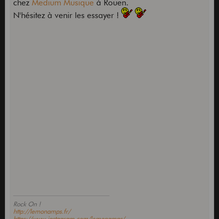
chez
Medium Musique
à Rouen.
N'hésitez à venir les essayer !
Rock On !
http://lemonamps.fr/
https://www.instagram.com/lemonamps/