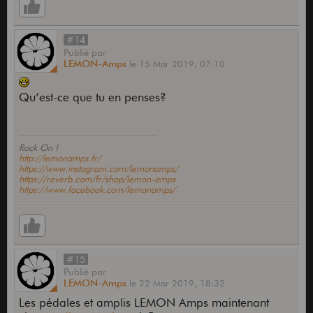
#14
Publié
par
LEMON-Amps
le
15 Mar 2019,
07:10
Qu’est-ce que tu en penses?
Rock On !
http://lemonamps.fr/
https://www.instagram.com/lemonamps/
https://reverb.com/fr/shop/lemon-amps
https://www.facebook.com/lemonamps/
#15
Publié
par
LEMON-Amps
le
22 Mar 2019,
18:32
Les pédales et amplis LEMON Amps maintenant