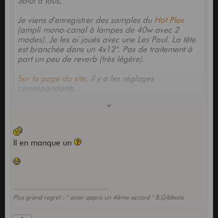
Salut à tous,
Je viens d'enregistrer des samples du
Hot Plex
(ampli mono-canal à lampes de 40w avec 2
modes). Je les ai joués avec une Les Paul. La tête
est branchée dans un 4x12". Pas de traitement à
part un peu de reverb (très légère).
Sur la page du site
, il y a les réglages
correspondants.
Il en manque un
Plus grand regret : " avoir appris un 4ème accord " B.Gibbons