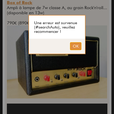
Box of Rock
Ampli à lampe de 7w classe A, au grain Rock'n'roll...
(disponible en 13w)
790€ (890€ en 13w)