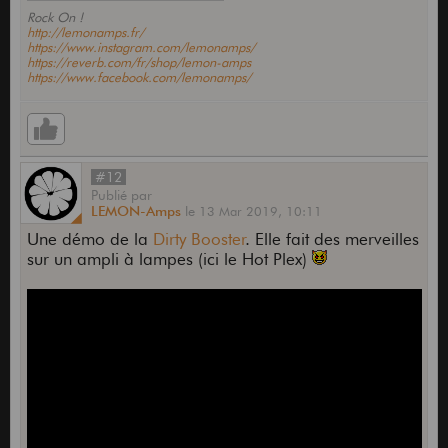
Rock On !
http://lemonamps.fr/
https://www.instagram.com/lemonamps/
https://reverb.com/fr/shop/lemon-amps
https://www.facebook.com/lemonamps/
#12
Publié
par
LEMON-Amps
le
13 Mar 2019,
10:11
Une démo de la
Dirty Booster
. Elle fait des merveilles
sur un ampli à lampes (ici le Hot Plex)