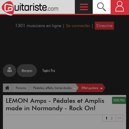
1301 musiciens en ligne |
Se connecter
|
S'inscrire
Marques
Topics Pro
Effet guitare
Forums
Pédales, effets, home-studio
LEMON Amps - Pédales et Amplis
made in Normandy - Rock On!
1
2
>>