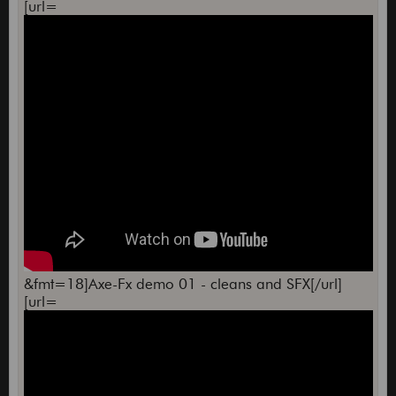
[url=
&fmt=18]Axe-Fx demo 01 - cleans and SFX[/url]
[url=