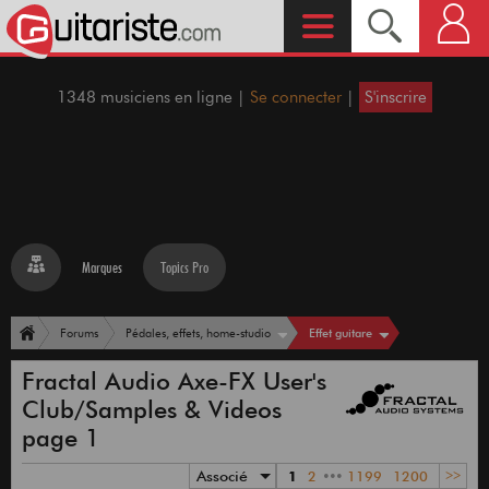
1348 musiciens en ligne |
Se connecter
|
S'inscrire
Marques
Topics Pro
Effet guitare
Forums
Pédales, effets, home-studio
Fractal Audio Axe-FX User's
Club/Samples & Videos
page 1
Associé
1
2
•••
1199
1200
>>