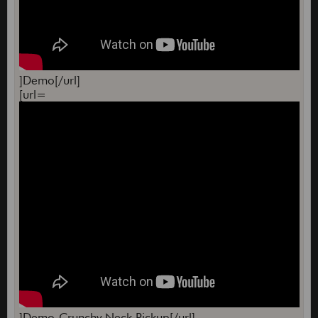
]Demo[/url]
[url=
]Demo-Crunchy Neck Pickup[/url]