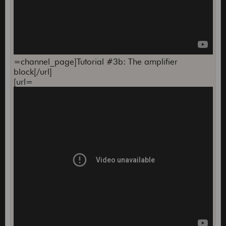
=channel_page]Tutorial #3b: The amplifier
block[/url]
[url=