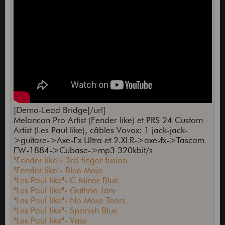
]Demo-Lead Bridge[/url]
Melancon Pro Artist (Fender like) et PRS 24 Custom
Artist (Les Paul like), câbles Vovox: 1 jack-jack-
>guitare->Axe-Fx Ultra et 2.XLR->axe-fx->Tascam
FW-1884->Cubase->mp3 320kbit/s
"Fender like"- 3rd finger fusion
"Fender like"- Blue Mojo
"Les Paul like"- C Minor Blue
"Les Paul like"- Guthrie Jam
"Les Paul like"- No More Tears
"Les Paul like"- Spanish Blue
"Les Paul like"- Vaio