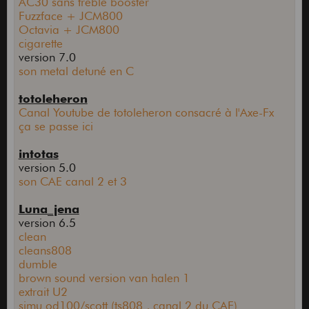
AC30 sans treble booster
Fuzzface + JCM800
Octavia + JCM800
cigarette
version 7.0
son metal detuné en C
totoleheron
Canal Youtube de totoleheron consacré à l'Axe-Fx
ça se passe ici
intotas
version 5.0
son CAE canal 2 et 3
Luna_jena
version 6.5
clean
cleans808
dumble
brown sound version van halen 1
extrait U2
simu od100/scott (ts808 , canal 2 du CAE)