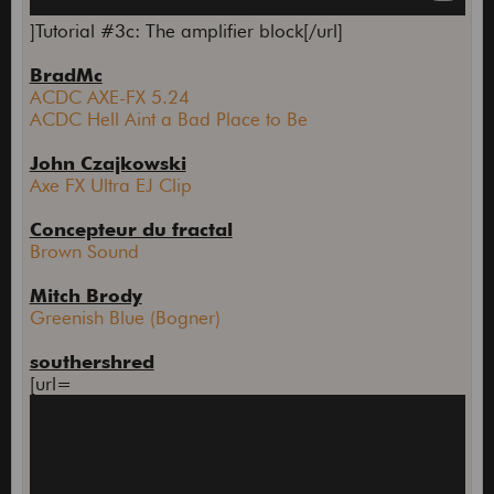
]Tutorial #3c: The amplifier block[/url]
BradMc
ACDC AXE-FX 5.24
ACDC Hell Aint a Bad Place to Be
John Czajkowski
Axe FX Ultra EJ Clip
Concepteur du fractal
Brown Sound
Mitch Brody
Greenish Blue (Bogner)
southershred
[url=