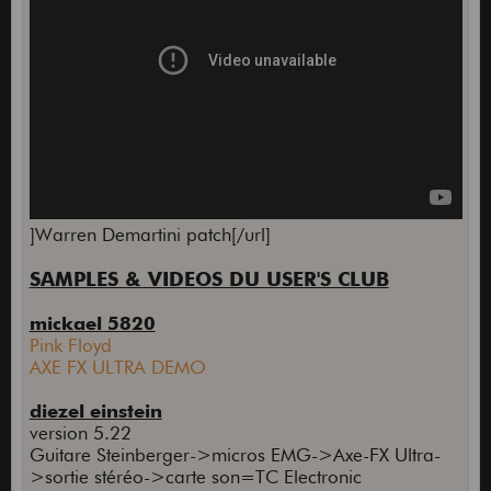
]Warren Demartini patch[/url]
SAMPLES & VIDEOS DU USER'S CLUB
mickael 5820
Pink Floyd
AXE FX ULTRA DEMO
diezel einstein
version 5.22
Guitare Steinberger->micros EMG->Axe-FX Ultra-
>sortie stéréo->carte son=TC Electronic