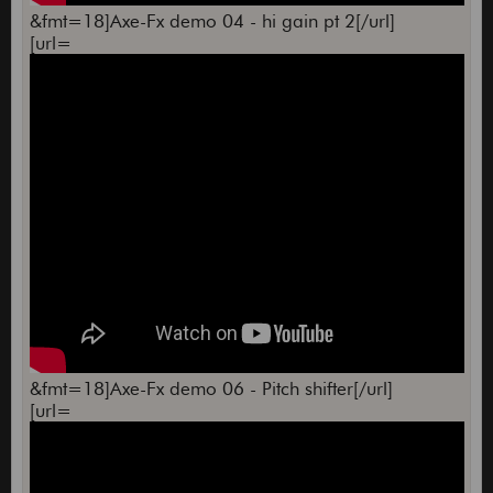
&fmt=18]Axe-Fx demo 04 - hi gain pt 2[/url]
[url=
&fmt=18]Axe-Fx demo 06 - Pitch shifter[/url]
[url=