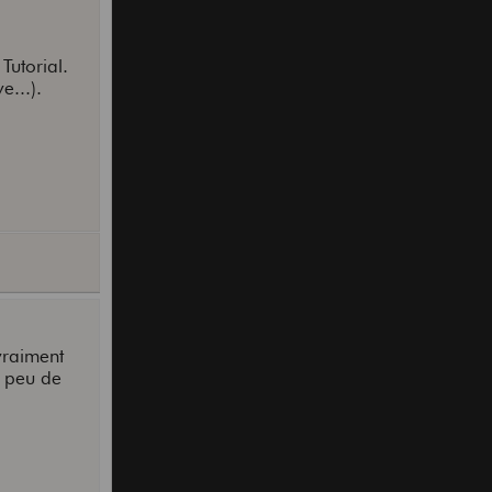
Tutorial.
e...).
vraiment
n peu de