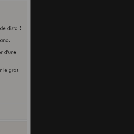
de disto ?
nano.
er d'une
r le gros