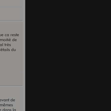
ue ca reste
 moitié de
al très
étails du
cevant de
x mêmes
e dans la