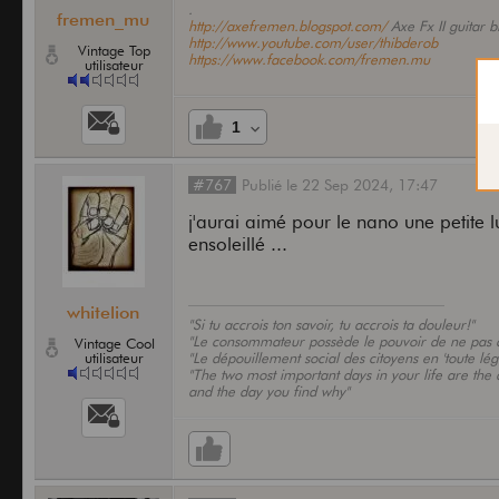
.
fremen_mu
http://axefremen.blogspot.com/
Axe Fx II guitar b
http://www.youtube.com/user/thibderob
Vintage Top
https://www.facebook.com/fremen.mu
utilisateur
1
#767
Publié
le
22 Sep 2024,
17:47
j'aurai aimé pour le nano une petite 
ensoleillé ...
whitelion
"Si tu accrois ton savoir, tu accrois ta douleur!"
"Le consommateur possède le pouvoir de ne pas
Vintage Cool
utilisateur
"Le dépouillement social des citoyens en 'toute lé
"The two most important days in your life are th
and the day you find why"