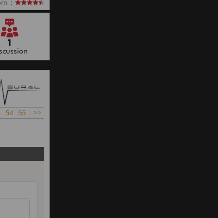
om :
1
scussion
3
54
55
>>