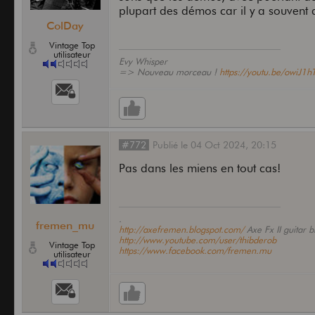
plupart des démos car il y a souvent d
ColDay
Vintage Top
utilisateur
Evy Whisper
=> Nouveau morceau !
https://youtu.be/owiJ1
#772
Publié
le
04 Oct 2024,
20:15
Pas dans les miens en tout cas!
.
fremen_mu
http://axefremen.blogspot.com/
Axe Fx II guitar b
http://www.youtube.com/user/thibderob
Vintage Top
https://www.facebook.com/fremen.mu
utilisateur