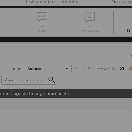
Note membres :
Note G.c
-
-
e
Avis
Annonce
Di
Forum
Associé
<<
1
2
3
•••
50
51
52
5
r message de la page précédente :