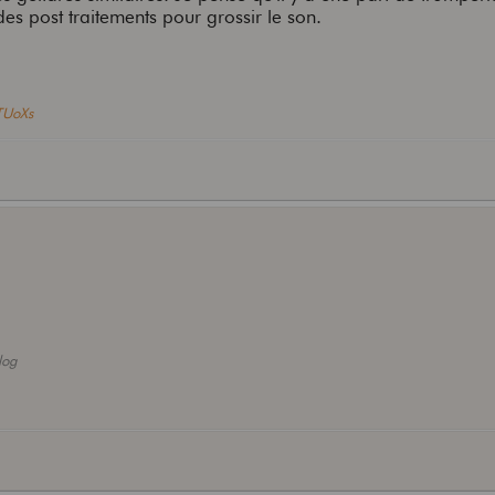
es post traitements pour grossir le son.
hTUoXs
log