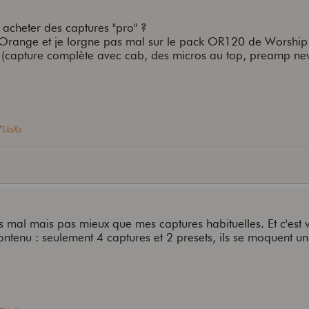
 acheter des captures "pro" ?
é Orange et je lorgne pas mal sur le pack OR120 de Worship 
he (capture complète avec cab, des micros au top, preamp nev
hTUoXs
s mal mais pas mieux que mes captures habituelles. Et c'est 
ntenu : seulement 4 captures et 2 presets, ils se moquent u