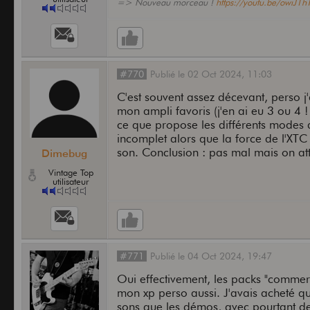
=> Nouveau morceau !
https://youtu.be/owiJ1
#770
Publié
le
02 Oct 2024,
11:03
C'est souvent assez décevant, perso 
mon ampli favoris (j'en ai eu 3 ou 4 !
ce que propose les différents modes d
incomplet alors que la force de l'XTC 
son. Conclusion : pas mal mais on att
Dimebug
Vintage Top
utilisateur
#771
Publié
le
04 Oct 2024,
19:47
Oui effectivement, les packs "commerc
mon xp perso aussi. J'avais acheté q
sons que les démos, avec pourtant des