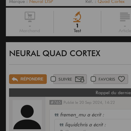
Marque :
Neural DSP
Réf. :
Quad Cortex
-
1
-
Marchand
Test
Articl
NEURAL QUAD CORTEX
RÉPONDRE
SUIVRE
FAVORIS
Rappel du dernie
#765
Publié
le
20 Sep 2024,
14:22
fremen_mu a écrit :
liquidchris a écrit :