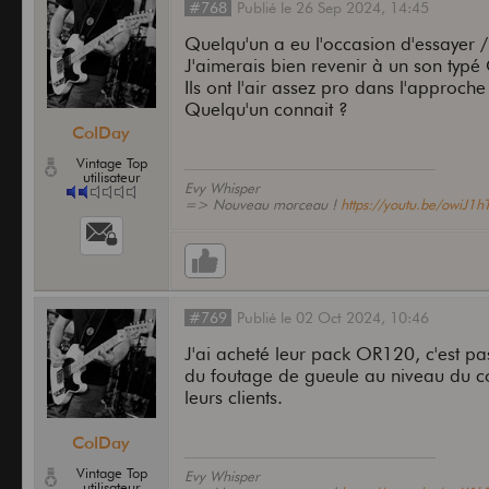
#768
Publié
le
26 Sep 2024,
14:45
Quelqu'un a eu l'occasion d'essayer /
J'aimerais bien revenir à un son typ
Ils ont l'air assez pro dans l'approc
Quelqu'un connait ?
ColDay
Vintage Top
utilisateur
Evy Whisper
=> Nouveau morceau !
https://youtu.be/owiJ1
#769
Publié
le
02 Oct 2024,
10:46
J'ai acheté leur pack OR120, c'est pa
du foutage de gueule au niveau du co
leurs clients.
ColDay
Vintage Top
Evy Whisper
utilisateur