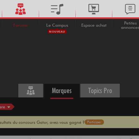
Petites
Forums
Le Campus
Espace achat
annonce
NOUVEAU
Marques
Topics Pro
are
ésultats du concours Gator, avez-vous gagné ?
Participer