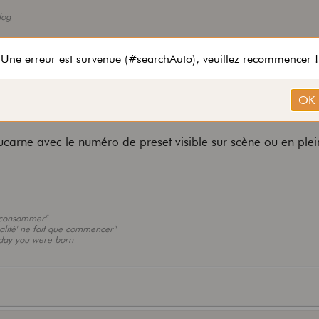
log
lucarne avec le numéro de preset visible sur scène ou en plei
 consommer"
galité' ne fait que commencer"
e day you were born