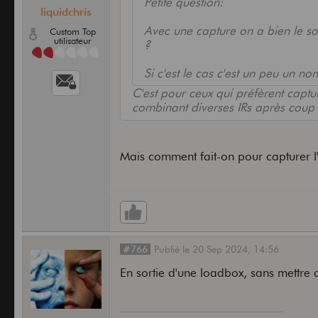
Petite question:
liquidchris
Avec une capture on a bien le so
Custom Top
utilisateur
?
Si c'est le cas c'est un peu un n
C'est pour ceux qui préfèrent captu
combinant diverses IRs après coup
Mais comment fait-on pour capturer l
#766
Publié
le
20 Sep 2024,
14:56
En sortie d'une loadbox, sans mettre 