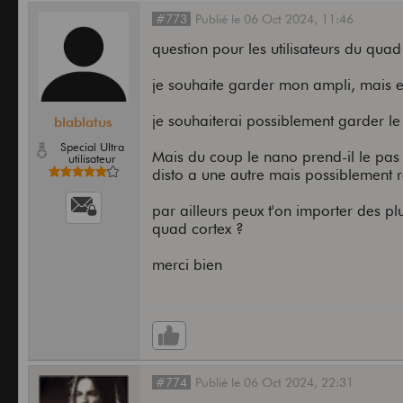
#773
Publié
le
06 Oct 2024,
11:46
question pour les utilisateurs du qua
je souhaite garder mon ampli, mais es
je souhaiterai possiblement garder le
blablatus
Special Ultra
Mais du coup le nano prend-il le pas 
utilisateur
disto a une autre mais possiblement 
par ailleurs peux t'on importer des p
quad cortex ?
merci bien
#774
Publié
le
06 Oct 2024,
22:31