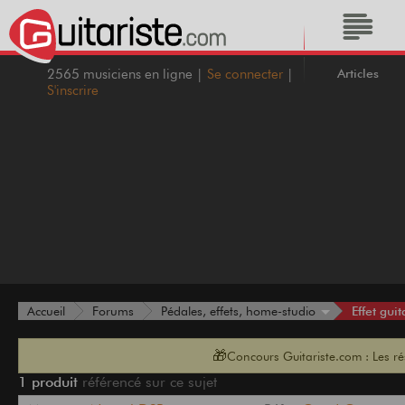
Articles
2565 musiciens en ligne |
Se connecter
|
S'inscrire
Effet guit
Accueil
Forums
Pédales, effets, home-studio
🎁
Concours Guitariste.com : Les r
1 produit
référencé sur ce sujet