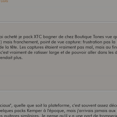
hTUoXs
j'ai acheté je pack XTC bogner de chez Boutique Tones vue q
 ) mais franchement, point de vue capture: frustration pas la
e la tête. Les captures étaient vraiment pas mal, mais au fin
c'est vraiment de ratisser large et de pouvoir aller dans les d
endait plus.
iaux", quelle que soit la plateforme, c'est souvent assez dé
uelques packs Kemper à l'époque, mais j'arrivais jamais au
 guitares similaires. Je pense qu'il y a une part de tromperi