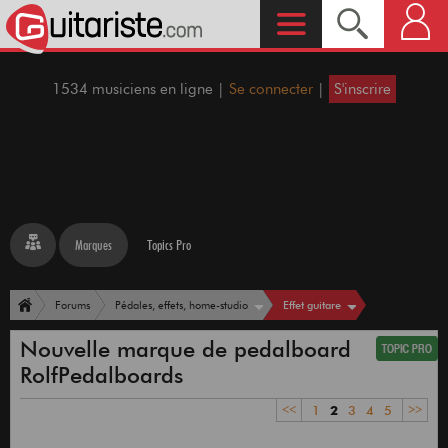
1534 musiciens en ligne |
Se connecter
|
S'inscrire
Marques
Topics Pro
Effet guitare
Forums
Pédales, effets, home-studio
Nouvelle marque de pedalboard
RolfPedalboards
<<
1
2
3
4
5
>>