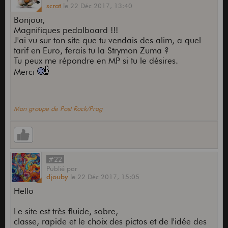
scrat
le
22 Déc 2017,
13:40
Bonjour,
Magnifiques pedalboard !!!
J'ai vu sur ton site que tu vendais des alim, a quel
tarif en Euro, ferais tu la Strymon Zuma ?
Tu peux me répondre en MP si tu le désires.
Merci
Mon groupe de Post Rock/Prog
#22
Publié
par
djouby
le
22 Déc 2017,
15:05
Hello
Le site est très fluide, sobre,
classe, rapide et le choix des pictos et de l'idée des