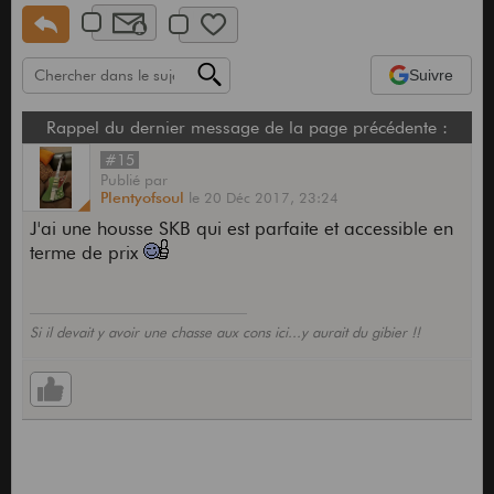
Suivre
Rappel du dernier message de la page précédente :
#15
Publié
par
Plentyofsoul
le
20 Déc 2017,
23:24
J'ai une housse SKB qui est parfaite et accessible en
terme de prix
Si il devait y avoir une chasse aux cons ici...y aurait du gibier !!