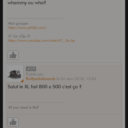
whammy ou wha?
Mon groupe:
https://www.philsk.com/
!!! 1er Clip !!!
https://www.youtube.com/watch?(...)tu.be
#29
Publié
par
Rolfpedalboards
le
02 Janv 2018,
13:03
Salut le XL fait 800 x 500 c'est ça ?
All you need is Rolf