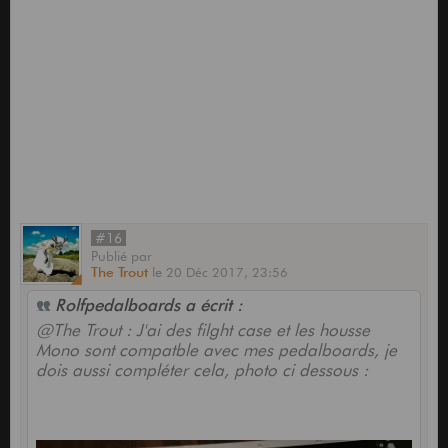
#16
Publié
par
The Trout
le
20 Déc 2017,
23:56
Rolfpedalboards a écrit :
@The Trout : J'ai des filght case et les housse
Mono sont compatble avec mes pedalboards, je
dois aussi compléter cela, photo ci dessous :