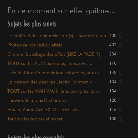
En ce moment sur effet guitare...
Sujets les plus suivis
Le matériel des guitaristes pro(s) - (Sommaire en
430
page 1)
Photos de vos racks / effets
402
Ordre et bouclage des effets [LIRE LA PAGE 1]
204
TOUT sur les FUZZ, samples, liens, avis....
170
sommaire P.1
Liste de bloc d'alimentation: Modèles, prix et
148
détails.
La passion des pédales Electro Harmonix
134
TOUT sur les WAH WAH, liens, samples, avis,
134
sommaire en P.1
Les Modifications De Pédales
128
Fractal Audio Axe-FX II User's Club
116
Tout sur les looper et router
108
Sujets les plus consultés