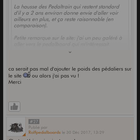
La hausse des Pedaltrain qui restent standard
d'il y a 2 ans environ donne envie d'aller voir
ailleurs en plus, et ça reste raisonnable (en
comparaison).
Petite remarque sur le site: j'ai un peu galéré à
aller vers le pedalboard qui m'intéressait.
Beau boulot sinon, c'est sobre et très joli.
ca serait pas mal d'ajouter le poids des pédaliers sur
le site
ou alors j'ai pas vu !
Merci
Salut , je suis en train de travailler sur le nouveai
site , je veux bien que tu m'explique ou tu as
galérer :-)
#27
Publié
par
Rolfpedalboards
le
30 Déc 2017,
13:29