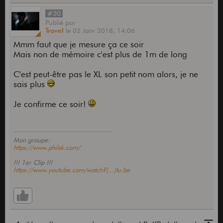
#30
Publié
par
Travel
le
02 Janv 2018,
14:06
Mmm faut que je mesure ça ce soir
Mais non de mémoire c'est plus de 1m de long
C'est peut-être pas le XL son petit nom alors, je ne
sais plus
Je confirme ce soir!
Mon groupe:
https://www.philsk.com/
!!! 1er Clip !!!
https://www.youtube.com/watch?(...)tu.be