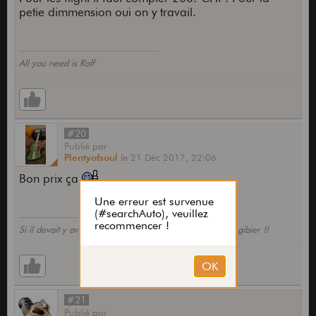
petie dimmension oui on y travail.
All you need is Rolf
#20
Publié
par
Plentyofsoul
le
21 Déc 2017,
22:06
Bon prix ça
Si il devait y avoir une chasse aux cons ici...y aurait du gibier !!
#21
Publié
par