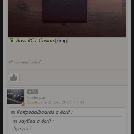
Boss RC1 Custom
[/img]
All you need is Rolf
#26
Publié
par
Earxtacy
le
28 Déc 2017,
11:03
Rolfpedalboards a écrit :
JayBea a écrit :
Sympa !