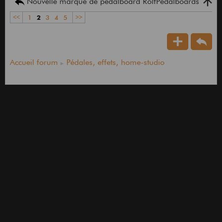
Nouvelle marque de pedalboard RolfPedalboards
<<
1
2
3
4
5
>>
Accueil forum
Pédales, effets, home-studio