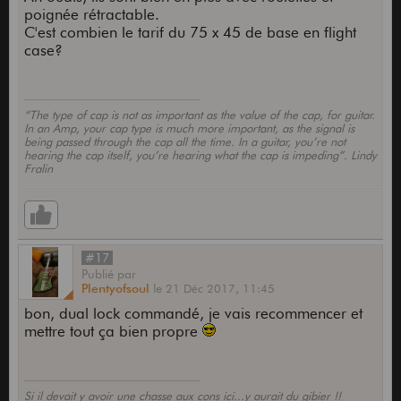
poignée rétractable.
C'est combien le tarif du 75 x 45 de base en flight
case?
“The type of cap is not as important as the value of the cap, for guitar.
In an Amp, your cap type is much more important, as the signal is
being passed through the cap all the time. In a guitar, you’re not
hearing the cap itself, you’re hearing what the cap is impeding”. Lindy
Fralin
#17
Publié
par
Plentyofsoul
le
21 Déc 2017,
11:45
bon, dual lock commandé, je vais recommencer et
mettre tout ça bien propre
Si il devait y avoir une chasse aux cons ici...y aurait du gibier !!