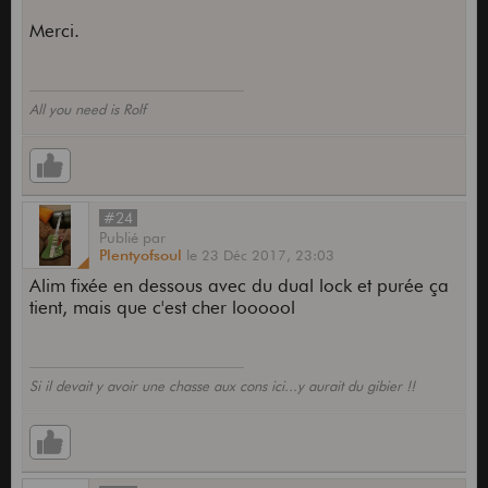
Merci.
All you need is Rolf
#24
Publié
par
Plentyofsoul
le
23 Déc 2017,
23:03
Alim fixée en dessous avec du dual lock et purée ça
tient, mais que c'est cher loooool
Si il devait y avoir une chasse aux cons ici...y aurait du gibier !!