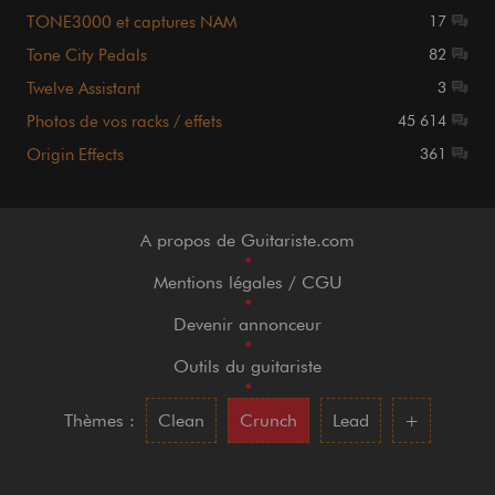
TONE3000 et captures NAM
17
Tone City Pedals
82
Twelve Assistant
3
Photos de vos racks / effets
45 614
Origin Effects
361
A propos de Guitariste.com
•
Mentions légales / CGU
•
Devenir annonceur
•
Outils du guitariste
•
Thèmes :
Clean
Crunch
Lead
+