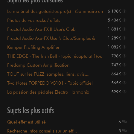
Le matériel des guitaristes pro(s) - (Sommaire en
6 198K
page 1)
Photos de vos racks / effets
5 404K
Fractal Audio Axe-FX II User's Club
1 881K
Fractal Audio Axe-FX User's Club/Samples &
1 289K
Videos page 1
Kemper Profiling Amplifier
1 082K
THE EDGE - The Irish Bell - topic récaptulatif (ou
798K
presque)
Fredamp Custom Amplification
747K
TOUT sur les FUZZ, samples, liens, avis....
664K
sommaire P.1
Two Notes TORPEDO VB101 - Topic officiel
565K
La passion des pédales Electro Harmonix
529K
Sujets les plus actifs
Quel effet est utilisé
6
Recherche infos conseils sur un eff...
5