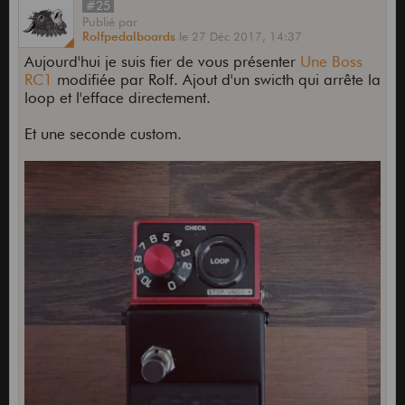
#25
Publié
par
Rolfpedalboards
le
27 Déc 2017,
14:37
Aujourd'hui je suis fier de vous présenter
Une Boss
RC1
modifiée par Rolf. Ajout d'un swicth qui arrête la
loop et l'efface directement.
Et une seconde custom.