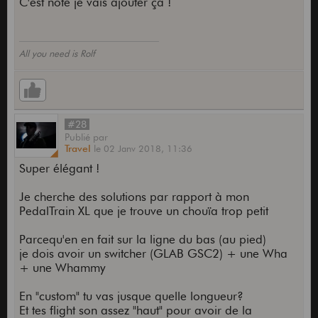
C'est noté je vais ajouter ça !
All you need is Rolf
#28
Publié
par
Travel
le
02 Janv 2018,
11:36
Super élégant !
Je cherche des solutions par rapport à mon
PedalTrain XL que je trouve un chouïa trop petit
Parcequ'en en fait sur la ligne du bas (au pied)
je dois avoir un switcher (GLAB GSC2) + une Wha
+ une Whammy
En "custom" tu vas jusque quelle longueur?
Et tes flight son assez "haut" pour avoir de la