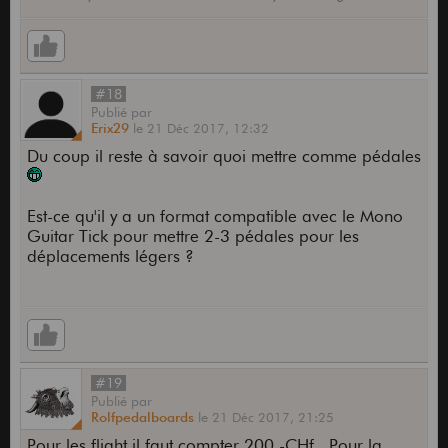
#18
Publié
par
Erix29
le
21 Déc 2017,
12:32
Du coup il reste à savoir quoi mettre comme pédales
Est-ce qu'il y a un format compatible avec le Mono
Guitar Tick pour mettre 2-3 pédales pour les
déplacements légers ?
#19
Publié
par
Rolfpedalboards
le
21 Déc 2017,
21:25
Pour les flight il faut compter 200.-CHf . Pour la