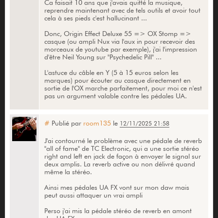
Ca faisait 10 ans que j'avais quitté la musique,
reprendre maintenant avec de tels outils et avoir tout
cela à ses pieds c'est hallucinant ...
Donc, Origin Effect Deluxe 55 => OX Stomp =>
casque (ou ampli Nux via l'aux in pour recevoir des
morceaux de youtube par exemple), j'ai l'impression
d'être Neil Young sur "Psychedelic Pill" ...
L'astuce du câble en Y (5 à 15 euros selon les
marques) pour écouter au casque directement en
sortie de l'OX marche parfaitement, pour moi ce n'est
pas un argument valable contre les pédales UA.
#
Publié par
room135
le
12/11/2025 21:58
J'ai contourné le problème avec une pédale de reverb
"all of fame" de TC Electronic, qui a une sortie stéréo
right and left en jack de façon à envoyer le signal sur
deux amplis. La reverb active ou non délivré quand
même la stéréo.
Ainsi mes pédales UA FX vont sur mon daw mais
peut aussi attaquer un vrai ampli
Perso j'ai mis la pédale stéréo de reverb en amont