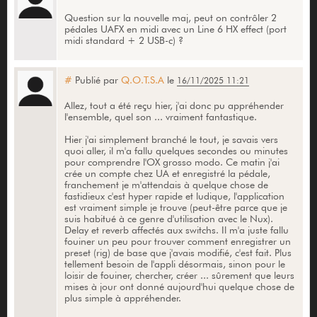
Question sur la nouvelle maj, peut on contrôler 2
pédales UAFX en midi avec un Line 6 HX effect (port
midi standard + 2 USB-c) ?
#
Publié par
Q.O.T.S.A
le
16/11/2025 11:21
Allez, tout a été reçu hier, j'ai donc pu appréhender
l'ensemble, quel son ... vraiment fantastique.
Hier j'ai simplement branché le tout, je savais vers
quoi aller, il m'a fallu quelques secondes ou minutes
pour comprendre l'OX grosso modo. Ce matin j'ai
crée un compte chez UA et enregistré la pédale,
franchement je m'attendais à quelque chose de
fastidieux c'est hyper rapide et ludique, l'application
est vraiment simple je trouve (peut-être parce que je
suis habitué à ce genre d'utilisation avec le Nux).
Delay et reverb affectés aux switchs. Il m'a juste fallu
fouiner un peu pour trouver comment enregistrer un
preset (rig) de base que j'avais modifié, c'est fait. Plus
tellement besoin de l'appli désormais, sinon pour le
loisir de fouiner, chercher, créer ... sûrement que leurs
mises à jour ont donné aujourd'hui quelque chose de
plus simple à appréhender.