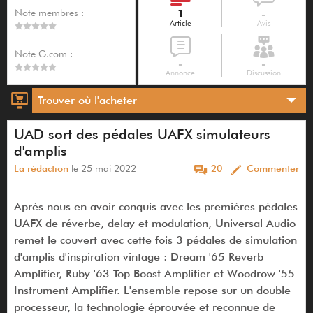
Note membres :
1
-
Article
Avis
Note G.com :
-
-
Annonce
Discussion
Trouver où l'acheter
UAD sort des pédales UAFX simulateurs
d'amplis
La rédaction
le 25 mai 2022
20
Commenter
Après nous en avoir conquis avec les premières pédales
UAFX de réverbe, delay et modulation, Universal Audio
remet le couvert avec cette fois 3 pédales de simulation
d'amplis d'inspiration vintage : Dream '65 Reverb
Amplifier, Ruby '63 Top Boost Amplifier et Woodrow '55
Instrument Amplifier. L'ensemble repose sur un double
processeur, la technologie éprouvée et reconnue de