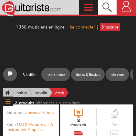
1358 musiciens en ligne |
Se connecter
|
S'inscrire
Actualités
Tests & Démos
Guides & Dossiers
Interviews
Ampli
Articles
Actualité
3 produits
référencés sur cet article
Marque :
Universal Audio
3
-
Réf. :
UAFX Woodrow '55
Marchands
Test
Instrument Amplifier