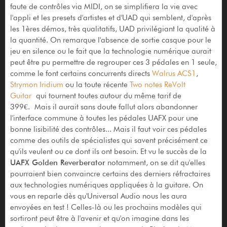
faute de contrôles via MIDI, on se simplifiera la vie avec
l'appli et les presets d'artistes et d'UAD qui semblent, d'après
les 1ères démos, très qualitatifs, UAD privilégiant la qualité à
la quantité. On remarque l'absence de sortie casque pour le
jeu en silence ou le fait que la technologie numérique aurait
peut être pu permettre de regrouper ces 3 pédales en 1 seule,
comme le font certains concurrents directs
Walrus ACS1
,
Strymon Iridium
ou la toute récente
Two notes ReVolt
Guitar
qui tournent toutes autour du même tarif de
399€. Mais il aurait sans doute fallut alors abandonner
l'interface commune à toutes les pédales UAFX pour une
bonne lisibilité des contrôles... Mais il faut voir ces pédales
comme des outils de spécialistes qui savent précisément ce
qu'ils veulent ou ce dont ils ont besoin. Et vu le succès de la
UAFX Golden Reverberator
notamment, on se dit qu'elles
pourraient bien convaincre certains des derniers réfractaires
aux technologies numériques appliquées à la guitare. On
vous en reparle dès qu'Universal Audio nous les aura
envoyées en test ! Celles-là ou les prochains modèles qui
sortiront peut être à l'avenir et qu'on imagine dans les