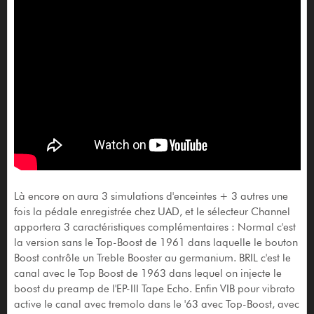
Là encore on aura 3 simulations d'enceintes + 3 autres une
fois la pédale enregistrée chez UAD, et le sélecteur Channel
apportera 3 caractéristiques complémentaires : Normal c'est
la version sans le Top-Boost de 1961 dans laquelle le bouton
Boost contrôle un Treble Booster au germanium. BRIL c'est le
canal avec le Top Boost de 1963 dans lequel on injecte le
boost du preamp de l'EP-III Tape Echo. Enfin VIB pour vibrato
active le canal avec tremolo dans le '63 avec Top-Boost, avec