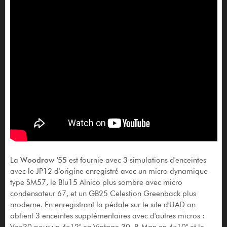
La
Woodrow '55
est fournie avec 3 simulations d'enceintes
avec le JP12 d'origine enregistré avec un micro dynamique
type SM57, le Blu15 Alnico plus sombre avec micro
condensateur 67, et un GB25 Celestion Greenback plus
moderne. En enregistrant la pédale sur le site d'UAD on
obtient 3 enceintes supplémentaires avec d'autres micros :
Vee30 pour un 4x12" en Vintage 30, B-Man en 4x10" et le