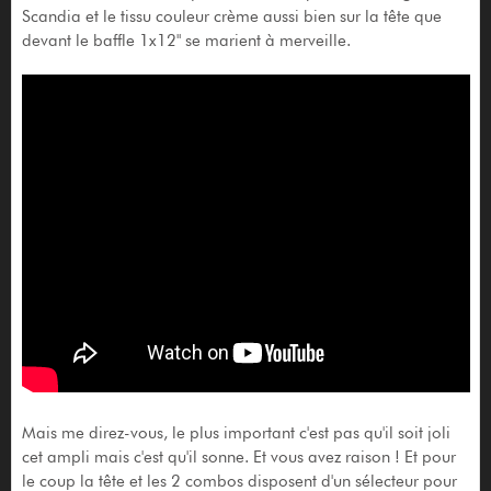
Scandia et le tissu couleur crème aussi bien sur la tête que
devant le baffle 1x12" se marient à merveille.
Mais me direz-vous, le plus important c'est pas qu'il soit joli
cet ampli mais c'est qu'il sonne. Et vous avez raison ! Et pour
le coup la tête et les 2 combos disposent d'un sélecteur pour